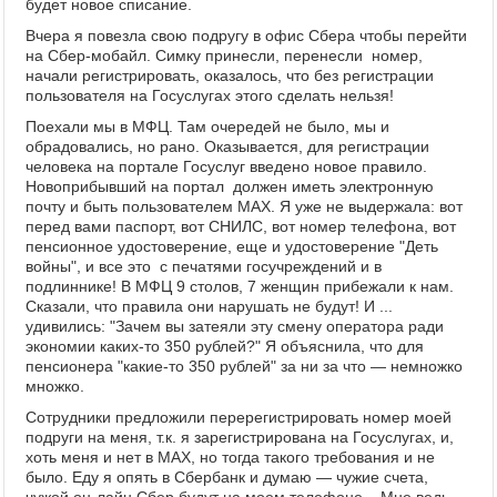
будет новое списание.
Вчера я повезла свою подругу в офис Сбера чтобы перейти
на Сбер-мобайл. Симку принесли, перенесли номер,
начали регистрировать, оказалось, что без регистрации
пользователя на Госуслугах этого сделать нельзя!
Поехали мы в МФЦ. Там очередей не было, мы и
обрадовались, но рано. Оказывается, для регистрации
человека на портале Госуслуг введено новое правило.
Новоприбывший на портал должен иметь электронную
почту и быть пользователем МАХ. Я уже не выдержала: вот
перед вами паспорт, вот СНИЛС, вот номер телефона, вот
пенсионное удостоверение, еще и удостоверение "Деть
войны", и все это с печатями госучреждений и в
подлиннике! В МФЦ 9 столов, 7 женщин прибежали к нам.
Сказали, что правила они нарушать не будут! И ...
удивились: "Зачем вы затеяли эту смену оператора ради
экономии каких-то 350 рублей?" Я объяснила, что для
пенсионера "какие-то 350 рублей" за ни за что — немножко
множко.
Сотрудники предложили перерегистрировать номер моей
подруги на меня, т.к. я зарегистрирована на Госуслугах, и,
хоть меня и нет в МАХ, но тогда такого требования и не
было. Еду я опять в Сбербанк и думаю — чужие счета,