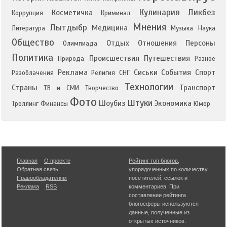
Кулинария
Ликбез
Косметичка
Коррупция
Криминал
Мнения
Лытдыбр
Медицина
Литература
Музыка
Наука
Общество
Отдых
Отношения
Персоны
Олимпиада
Политика
Происшествия
Путешествия
Природа
Разное
Реклама
Сиськи
События
Спорт
Разоблачения
Религия
СНГ
Технологии
Страны
Транспорт
ТВ и СМИ
Творчество
Фото
Штуки
Шоубиз
Экономика
Троллинг
Финансы
Юмор
Главная
О проекте
Рейтинг топ блогов
,
Обратная связь
упорядоченных по количеству
Правообладателям
посетителей, ссылок и
Реклама
RSS
комментариев. При
составлении рейтинга
блогосферы используются
данные, полученные из
открытых источников.