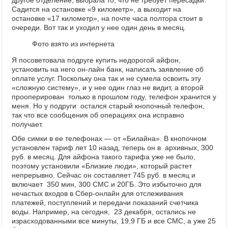
другое отделение, выбрала то, что не требует пересадки.
Садится на остановке «9 километр», а выходит на
остановке «17 километр», на почте часа полтора стоит в
очереди. Вот так и уходил у нее один день в месяц.
Фото взято из интернета
Я посоветовала подруге купить недорогой айфон,
установить на него он-лайн банк, написать заявление об
оплате услуг. Поскольку она так и не сумела освоить эту
«сложную систему», и у нее один глаз не видит, а второй
прооперирован только в прошлом году, телефон хранится у
меня. Но у подруги остался старый кнопочный телефон,
так что все сообщения об операциях она исправно
получает.
Обе симки в ее телефонах — от «Билайна». В кнопочном
установлен тариф лет 10 назад, теперь он в архивных, 300
руб. в месяц. Для айфона такого тарифа уже не было,
поэтому установили «Близкие люди», который растет
непрерывно. Сейчас он составляет 745 руб. в месяц и
включает 350 мин, 300 СМС и 20ГБ. Это избыточно для
нечастых входов в Сбер-онлайн для отслеживания
платежей, поступлений и передачи показаний счетчика
воды. Например, на сегодня, 23 декабря, остались не
израсходованными все минуты, 19,9 ГБ и все СМС, а уже 25