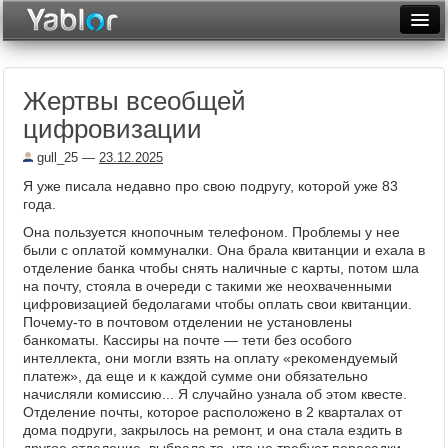
Разместить статью
Войти
Жертвы всеобщей
Неделя
цифровизации
Месяц
gull_25
—
23.12.2025
Рейтинги
Я уже писала недавно про свою подругу, которой уже 83
года.
Архив
Она пользуется кнопочным телефоном. Проблемы у нее
были с оплатой коммуналки. Она брала квитанции и ехала в
Фототоп
отделение банка чтобы снять наличные с карты, потом шла
на почту, стояла в очереди с такими же неохваченными
Видеотоп
цифровизацией бедолагами чтобы оплать свои квитанции.
Почему-то в почтовом отделении не установлены
банкоматы. Кассиры на почте — тети без особого
интеллекта, они могли взять на оплату «рекомендуемый
платеж», да еще и к каждой сумме они обязательно
начисляли комиссию... Я случайно узнала об этом квесте.
Отделение почты, которое расположено в 2 кварталах от
дома подруги, закрылось на ремонт, и она стала ездить в