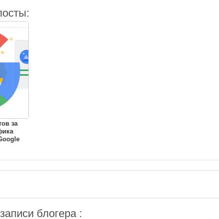
посты:
ов за
фика
Google
аписи блогера :