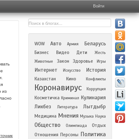
Войти
Авто
Беларусь
WOW
Армия
Бизнес
Видео
Дети
Жесть
Закон
Здоровье
Животные
Игры
овать
Интернет
История
Искусство
не
и.
Казахстан
Кино
Конфликты
ся
Коронавирус
Коррупция
о из
Кулинария
Косметичка
гласно
Криминал
м
Ликбез
Лытдыбр
Литература
Мнения
Медицина
Музыка
Наука
Общество
Отдых
Олимпиада
Политика
Отношения
Персоны
точник