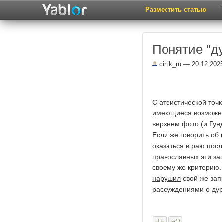
Разместить статью
Понятие "д
cinik_ru
—
20.12.202
С атеистической точк
имеющиеся возможнос
верхнем фото (и Гун
Если же говорить об 
оказаться в раю посл
православных эти зап
своему же критерию.
нарушил
свой же зап
рассуждениями о дур