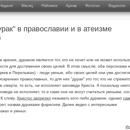
Неделя
Месяц
Рейтинги
Архив
Фототоп
Видеотоп
урак" в православии и в атеизме
5
и зрения, дураком является тот, кто не хочет или не может использ
ти для достижения своих целей. В этом смысле, оба персонажа 
дяев и Перельман) - люди умные, ибо своих целей они уже достигл
искренних православных, то для них "дурак" это тот, кто не стремит
е смерти, то есть, не исполняет заповеди Христа. А поскольку никт
оведи не исполняет, то и сами они не могут считаться умными, со
 К слову,
Христос запретил
называть кого-либо дураком, однако
са
рет, назвав дураками фарисеев. Далее видео с интересными
аках и умных.
Ис