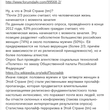
http://www.forumdaily.com/99568-2/
Ну, а что в Этой Стране (tm)?
"Почти 2/3 россиян считают, что человеческая жизнь
начинается с момента зачатия
По данным социологического опроса, проведённого в конце
2012 года, 63% российских граждан считают, что
человеческая жизнь начинается с момента зачатия. Эту
позицию разделяет «абсолютное большинство российских
женщин (74%) и около половины мужчин (50%)». Её
придерживаются не только верующие (более 2/3, причём
вне зависимости от их религиозной принадлежности), но и
более половины атеистов.
Опрос был проведён агентством социальных технологий
«Политех» по заказу Общественной палаты Российской
Федерации"
https://ru.wikipedia.org/wiki/Пролайф
Иначе говоря: половина мужчин и три четверти женщин в
Этой Стране (tm) стали умственными жертвами пролайф-
пропаганды, которая продвигается влиятельными
организациями религиозно-фундаменталистского толка
настолько интенсивно, что поражает почти всех людей, хотя
бы отчасти склонных к конформизму (такова социально-
психологическая интерпретация результатов опроса).
Статистика пролайф-терроризма в Этой Стране (tm) не