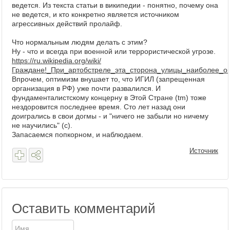
ведется. Из текста статьи в википедии - понятно, почему она
не ведется, и кто конкретно является источником
агрессивных действий пролайф.
Что нормальным людям делать с этим?
Ну - что и всегда при военной или террористической угрозе.
https://ru.wikipedia.org/wiki/
Граждане!_При_артобстреле_эта_сторона_улицы_наиболее_о
Впрочем, оптимизм внушает то, что ИГИЛ (запрещенная
организация в РФ) уже почти развалился. И
фундаменталистскому концерну в Этой Стране (tm) тоже
нездоровится последнее время. Сто лет назад они
доигрались в свои догмы - и "ничего не забыли но ничему
не научились" (с).
Запасаемся попкорном, и наблюдаем.
Источник
Оставить комментарий