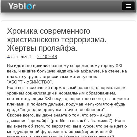
Разместить статью
Войти
Хроника современного
Неделя
христианского терроризма.
Месяц
Жертвы пролайфа.
Рейтинги
alex_rozoff
—
22.10.2018
Вы идете по цивилизованному современному городу XXI
Архив
века, и видите большую надпись на асфальте, на стене, на
плакате у группы агрессивных митингующих:
Фототоп
"АБОРТ - УБИЙСТВО".
Если вы - психически нормальный человек, с нормальным
Видеотоп
уровнем социализации и нормальным образованием,
соответствующим XXI веку, то, вероятнее всего, вы пожмете
плечами, и пойдете дальше, подумав мельком что-нибудь
вроде "еще одни придурки - ничего особенного".
Скорее всего, вы даже знаете о том, что это - акция
движения "пролайф" (pro-life - т.е. как бы "за жизнь"). Если
вы знаете об этом, то вероятно, вы в курсе, что речь идет о
международной фундаменталистской христианской