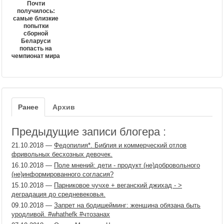
Почти
получилось:
самые близкие
попытки
сборной
Беларуси
попасть на
чемпионат мира
Ранее
Архив
Предыдущие записи блогера :
21.10.2018
—
Федопилия​*. Библия и коммерческий отлов
фривольных бесхозных девочек.
16.10.2018
—
Поле мнений: дети - продукт (не)добровольного
(не)информированного согласия?
15.10.2018
—
Парниковое чучхе + веганский джихад - >
деградация до средневековья.
09.10.2018
—
Запрет на бодишейминг: женщина обязана быть
уродливой. #whathefk #чтозанах