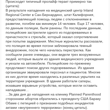
Происходит типичный пролайф-теракт примерно так
(цитата):
В результате нападения на медицинский центр Inland
Regional Center в Сан-Бернардино, штат Калифорния,
предоставляющий помощь людям с отклонениями в
развитии, погибли как минимум 14 человек. Еще 17 человек,
по данным полиции, были ранены. По последним данным,
полицейские застрелили одного из подозреваемых в
причастности к стрельбе, который оказал сопротивление
при попытке задержания. Местные журналисты рассказали,
что полиция во время погони заблокировала темный
внедорожник, после чего началась перестрелка. Как
сообщили ранее очевидцы, они видели трех вооруженных
людей, которые вышли из здания медицинского учреждения
и уехали на автомобиле. Полицейские по-прежнему
продолжают поиски других подозреваемых. Из здания
организации эвакуировали персонал и пациентов. Многие
из них долгое время находились в различных укрытиях на
территории учреждения. В здании работали саперы,
искавшие взрывные устройства, которые могли оставить
нападавшие...
...За два дня до нападения на клинику Planned Parenthood
сторонники абортов обратились к президенту США Бараку
Обаме с петицией о признании подобных инцидентов
актами «внутреннего терроризма» (конец цитаты).