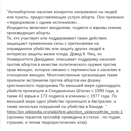
"Антиабортное насилие конкретно направлено на людей
или пункты, предоставляющие услуги аборта. Оно признано
«терроризмом с одним источником»...
Инциденты включают вандализм, поджоги и взрывы клиник,
производящих аборты.
Те, кто участвует или поддерживает такие действия,
защищают применение силы с претензиями на
оправданное убийство или защиту других людей в
интересах защиты жизни плода. Дэвид К. Ниц, из
Университета Джорджии, описывает поддержку насилия
против абортов в качестве политического оружия против
прав женщин, которое связано с терпимостью к насилию в
отношении женщин. Многочисленные организации также
признали экстремизм против абортов как форму
христианского терроризма По меньшей мере одиннадцать
убийств произошли в Соединенных Штатах с 1990 года, а
также 41 взрыв и 173 поджога в клиниках с 1977 года. По
меньшей мере одно убийство произошло в Австралии, а
также несколько покушений на убийства в Канаде. "
https://en.wikipedia.org/wiki/Anti-abortion_violence#cite_note-1
(хроника терактов пролайф приведена в статье - по годам,
странам, и типам террористических атак).