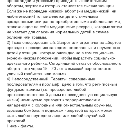
пропагандой и угрозами) приводит к "любительским"
абортам, жертвами которых становятся тысячи женщин.
Если же не проведен никакой аборт (ни медицинский, ни
любительский) то появляются дети с тяжелыми
врожденными или ранне-приобретенными заболеваниями,
отвлекающие на себя медицинские ресурсы, которых затем
не хватает для спасения нормальных детей в случае
болезни или травмы.
2) Тоже опосредованный. Запрет или ограничение абортов
приводит к рождению заведомо нежеланных и неуместных
детей у женщин, которые очевидно не в том социально-
экономическом положении, чтобы вырастить социально-
адекватного ребенка. Сегодняшний отказ от обоснованного
аборта - это через 15 - 20 лет с высокой вероятностью
уличный грабитель или маньяк.
4) Непосредственный. Теракты, совершенные
последователями пролайф. Дело в том, что религиозный
фундаментализм (т.е. проведение любой
противоестественной догмы в повседневную социальную
жизни) неминуемо приводит к террористическим
нападениям с холодным или огнестрельным оружием,
взрывам бомбам, и поджогам - жертвой которых может
стать любое неугодное лицо или любой случайный
прохожий.
Ниже - факты.