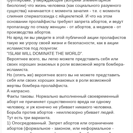
группировке, утверждающей (вопреки элементарной
биологии) что жизнь человека (как социального разумного
существа) начинается с момента зачатия - т.е. с момента
слияния сперматозоида с яйцеклеткой. И что на этом
основании пролайфисты требуют запрета абортов, и ведут
пропаганду по отказу женщин - от абортов, а медиков - от
производства абортов.
Но вряд ли вы увидите в этой публичной акции пролафистов
такую же угрозу своей жизни и безопасности, как в акции
исламистов под лозунгом:
"ISLAM WILL DOMINATE THE WORLD".
Вероятнее всего, вы легко можете представить себя или
своих хороших знакомых в роли возможной жертв бомбера-
исламиста.
Но (опять же) вероятнее всего вы не можете представить
себя или своих хороших знакомых в роли возможной
жертвы бомбера-пролайфиста.
А напрасно.
Факты таковы. Нормально выполненный своевременный
аборт не причиняет существенного вреда ни одному
человеку, и уж конечно не убивает никакого человека.
Борьба против абортов - неиллюзорно убивает людей.
Тут есть три варианта.
1) Опосредованный. Запрет абортов или ограничение
абортов (формальное - законом, или неформальное -