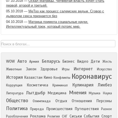
07.10.2018
—
Оскал Матрицы. Четвертая власть хочет стать
первой, второй и третьей.
05.10.2018
—
MeToo как процесс салемских ведьм. Сговор с
дьяволом секса признается без
04.10.2018
—
Матрица поимела социальные науки.
Интеллектуальный трюк, который потряс мир.
Авто
Беларусь
WOW
Бизнес
Видео
Дети
Армия
Жесть
Интернет
Закон
Здоровье
Животные
Игры
Искусство
Коронавирус
История
Казахстан
Кино
Конфликты
Кулинария
Ликбез
Косметичка
Коррупция
Криминал
Мнения
Лытдыбр
Медицина
Литература
Музыка
Наука
Общество
Отдых
Отношения
Персоны
Олимпиада
Политика
Происшествия
Путешествия
Природа
Разное
Реклама
Сиськи
События
Спорт
Разоблачения
Религия
СНГ