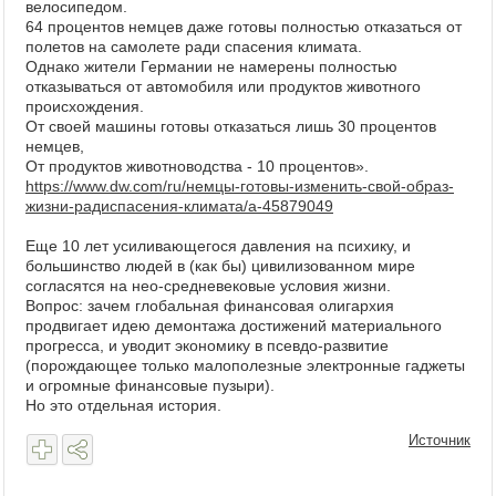
велосипедом.
64 процентов немцев даже готовы полностью отказаться от
полетов на самолете ради спасения климата.
Однако жители Германии не намерены полностью
отказываться от автомобиля или продуктов животного
происхождения.
От своей машины готовы отказаться лишь 30 процентов
немцев,
От продуктов животноводства - 10 процентов».
https://www.dw.com/ru/немцы-готовы-изменить-свой-образ-
жизни-радиспасения-климата/a-45879049
Еще 10 лет усиливающегося давления на психику, и
большинство людей в (как бы) цивилизованном мире
согласятся на нео-средневековые условия жизни.
Вопрос: зачем глобальная финансовая олигархия
продвигает идею демонтажа достижений материального
прогресса, и уводит экономику в псевдо-развитие
(порождающее только малополезные электронные гаджеты
и огромные финансовые пузыри).
Но это отдельная история.
Источник