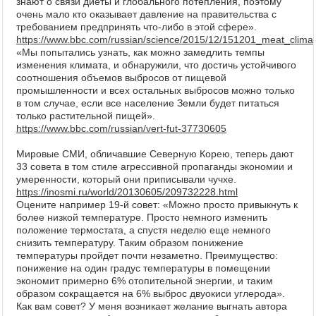
знают о связи диеты и глобального потепления, поэтому
очень мало кто оказывает давление на правительства с
требованием предпринять что-либо в этой сфере».
https://www.bbc.com/russian/science/2015/12/151201_meat_clim
«Мы попытались узнать, как можно замедлить темпы
изменения климата, и обнаружили, что достичь устойчивого
соотношения объемов выбросов от пищевой
промышленности и всех остальных выбросов можно только
в том случае, если все население Земли будет питаться
только растительной пищей».
https://www.bbc.com/russian/vert-fut-37730605
Мировые СМИ, обличавшие Северную Корею, теперь дают
33 совета в том стиле агрессивной пропаганды экономии и
умеренности, который они приписывали чучхе.
https://inosmi.ru/world/20130605/209732228.html
Оцените например 19-й совет: «Можно просто привыкнуть к
более низкой температуре. Просто немного изменить
положение термостата, а спустя неделю еще немного
снизить температуру. Таким образом понижение
температуры пройдет почти незаметно. Преимущество:
понижение на один градус температуры в помещении
экономит примерно 6% отопительной энергии, и таким
образом сокращается на 6% выброс двуокиси углерода».
Как вам совет? У меня возникает желание выгнать автора