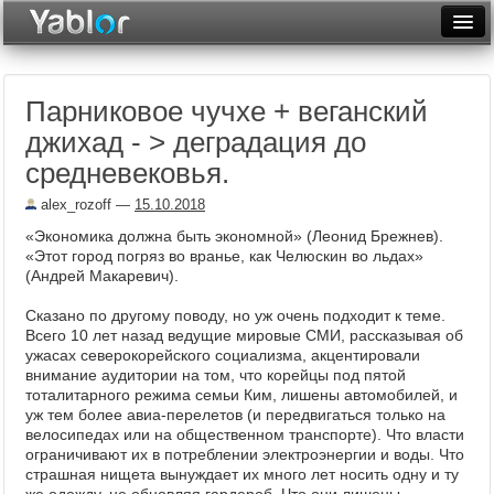
Разместить статью
Войти
Парниковое чучхе + веганский
Неделя
джихад - > деградация до
Месяц
средневековья.
Рейтинги
alex_rozoff
—
15.10.2018
«Экономика должна быть экономной» (Леонид Брежнев).
Архив
«Этот город погряз во вранье, как Челюскин во льдах»
(Андрей Макаревич).
Фототоп
Сказано по другому поводу, но уж очень подходит к теме.
Видеотоп
Всего 10 лет назад ведущие мировые СМИ, рассказывая об
ужасах северокорейского социализма, акцентировали
внимание аудитории на том, что корейцы под пятой
тоталитарного режима семьи Ким, лишены автомобилей, и
уж тем более авиа-перелетов (и передвигаться только на
велосипедах или на общественном транспорте). Что власти
ограничивают их в потреблении электроэнергии и воды. Что
страшная нищета вынуждает их много лет носить одну и ту