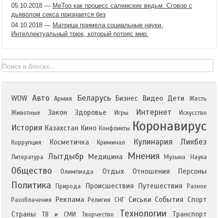
05.10.2018
—
MeToo как процесс салемских ведьм. Сговор с
дьяволом секса признается без
04.10.2018
—
Матрица поимела социальные науки.
Интеллектуальный трюк, который потряс мир.
Авто
Беларусь
WOW
Бизнес
Видео
Дети
Армия
Жесть
Интернет
Закон
Здоровье
Животные
Игры
Искусство
Коронавирус
История
Казахстан
Кино
Конфликты
Кулинария
Ликбез
Косметичка
Коррупция
Криминал
Мнения
Лытдыбр
Медицина
Литература
Музыка
Наука
Общество
Отдых
Отношения
Персоны
Олимпиада
Политика
Происшествия
Путешествия
Природа
Разное
Реклама
Сиськи
События
Спорт
Разоблачения
Религия
СНГ
Технологии
Страны
Транспорт
ТВ и СМИ
Творчество