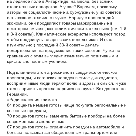
на ледяное поле в Антарктиде, на месяц, без всяких
отопительных аппаратов. А у вас? Впрочем, поскольку
авторы не социалистические а буржуазные, у их советов
есть важное отличие от чучхе. Наряду с пропагандой
экономии, они продвигают товары маркированные в
некотором смысле, как «климатически халяльные» (см. 1-й
и 3-й советы). Климатические аферисты используют повод,
чтобы продвинуть товары своих подельников. И (как
изумительно!) последний 33-й совет – делать
пожертвования на продвижение таких советов. Чучхе по
сравнению с этим выглядит изумительно позитивным и
кристально честным учением.
Под влиянием этой агрессивной псевдо-экологической
пропаганды, и веганских нападок в стиле джихадистов,
восприимчивые люди теряют волю и здравый смысл, и уже
готовы принять правила парникового чучхе. Вот данные по
Германии.
«Ради спасения климата:
84 процента немцев готовы чаще покупать региональные и
сезонные продукты,
70 процентов готовы заменить бытовые приборы на более
современные и экологичные,
67 процентов готовы ограничить поездки на автомобиле и
больше пользоваться общественным транспортом или