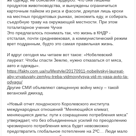
же одежду, не обновляя гардероб. Что они лишены
продуктов животноводства, и вынуждены ограничиться
карточным пайком из риса и фасоли, докупая лишь крохи
на местных продуктовых рынках, экономить еду, и собирать
съедобную траву на окружающей местности. При этом
тоталитарное учение Чучхе
Это предлагалось понимать так, что жизнь в КНДР -
отсталая, почти средневековая, а коммунистический режим
врет подданным, будто это самая правильная жизнь.
И вдруг сегодня мы читаем вот такое: «Нобелевский
лауреат: Чтобы спасти Землю, нужно отказаться от мяса,
авто и одежды».
https://fakty.com.ua/ru/lifestyle/20170911-nobelivskyj-laureat-
aby-vryatuvaty-zemlyu-treba-vidmovytysya-vid-m-yasa-avto-ta-
odyagu/
Другие СМИ объявляют священную войну мясу – такой
веганский джихад.
«Новый отчет лондонского Королевского института
международных отношений "Меняющийся климат,
меняющиеся диеты: пути к сокращению потребления мяса"
утверждает, что без объединенных усилий по преодолению
чрезмерного потребления мяса будет невозможно
предотвратить глобальное потепление на 2ºC… Люди мало