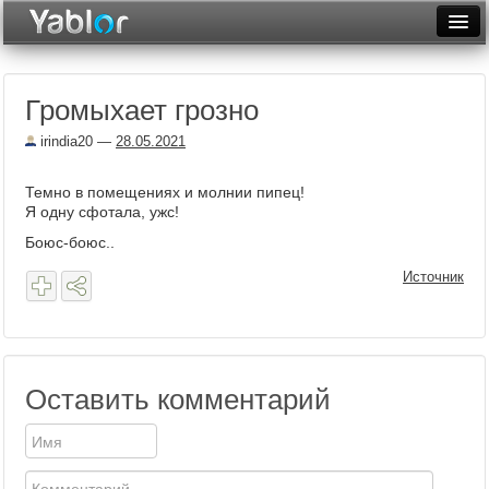
Разместить статью
Войти
Громыхает грозно
Неделя
irindia20
—
28.05.2021
Месяц
Темно в помещениях и молнии пипец!
Рейтинги
Я одну сфотала, ужс!
Архив
Боюс-боюс..
Источник
Фототоп
Видеотоп
Оставить комментарий