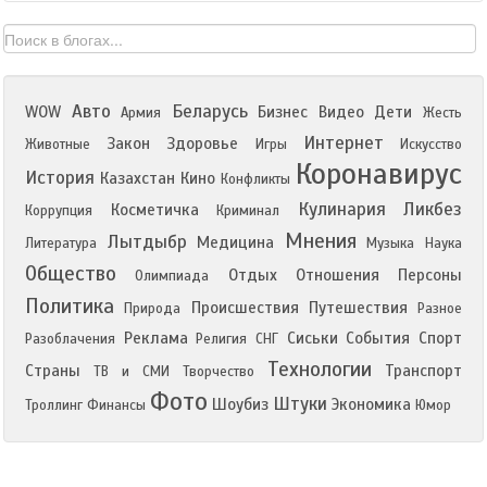
Авто
Беларусь
WOW
Бизнес
Видео
Дети
Армия
Жесть
Интернет
Закон
Здоровье
Животные
Игры
Искусство
Коронавирус
История
Казахстан
Кино
Конфликты
Кулинария
Ликбез
Косметичка
Коррупция
Криминал
Мнения
Лытдыбр
Медицина
Литература
Музыка
Наука
Общество
Отдых
Отношения
Персоны
Олимпиада
Политика
Происшествия
Путешествия
Природа
Разное
Реклама
Сиськи
События
Спорт
Разоблачения
Религия
СНГ
Технологии
Страны
Транспорт
ТВ и СМИ
Творчество
Фото
Штуки
Шоубиз
Экономика
Троллинг
Финансы
Юмор