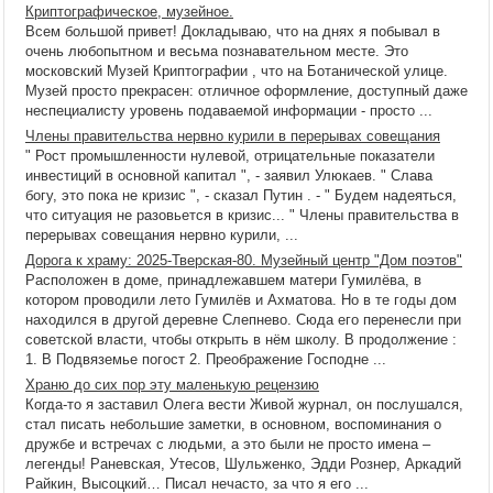
Криптографическое, музейное.
Всем большой привет! Докладываю, что на днях я побывал в
очень любопытном и весьма познавательном месте. Это
московский Музей Криптографии , что на Ботанической улице.
Музей просто прекрасен: отличное оформление, доступный даже
неспециалисту уровень подаваемой информации - просто ...
Члены правительства нервно курили в перерывах совещания
" Рост промышленности нулевой, отрицательные показатели
инвестиций в основной капитал ", - заявил Улюкаев. " Слава
богу, это пока не кризис ", - сказал Путин . - " Будем надеяться,
что ситуация не разовьется в кризис... " Члены правительства в
перерывах совещания нервно курили, ...
Дорога к храму: 2025-Тверская-80. Музейный центр "Дом поэтов"
Расположен в доме, принадлежавшем матери Гумилёва, в
котором проводили лето Гумилёв и Ахматова. Но в те годы дом
находился в другой деревне Слепнево. Сюда его перенесли при
советской власти, чтобы открыть в нём школу. В продолжение :
1. В Подвяземье погост 2. Преображение Господне ...
Храню до сих пор эту маленькую рецензию
Когда-то я заставил Олега вести Живой журнал, он послушался,
стал писать небольшие заметки, в основном, воспоминания о
дружбе и встречах с людьми, а это были не просто имена –
легенды! Раневская, Утесов, Шульженко, Эдди Рознер, Аркадий
Райкин, Высоцкий… Писал нечасто, за что я его ...