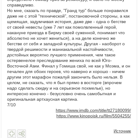
справедливо.
Но мне, сказать по правде, "Гранд тур" больше понравился
даже не с этой "технической", постановочной стороны, а как
щемящая, задумчивая история, даже две - одна о бегстве
от своей невесты (уже 7 лет как помолвленный герой,
накануне приезда в Бирму своей суженной, понимает что
абсолютно не хочет жениться), а на деле конечно же
бегстве от себя и западной культуры. Другая - наоборот о
твердой решимости и маниакальной настойчивости,
достойных вероятно лучшего применения, чем такое
остервенелое преследование жениха по всей Юго-
Восточной Азии. Финал у Гомиша свой, не как у Моэма, и он
печален для обоих героев, что наверно и хорошо - ничем
другим этот марафон пожалуй закончить было нельзя. В
целом, не сказать, что я был прямо в восторге (впрочем
надо сделать скидку и на серьезное похмелье), но
интересно конечно - безусловно очень самобытная и
оригинальная артхаусная картина.
7/10
https://www.imdb.com/title/tt27180099/
https://www.kinopoisk.ru/film/5504255/
Источник