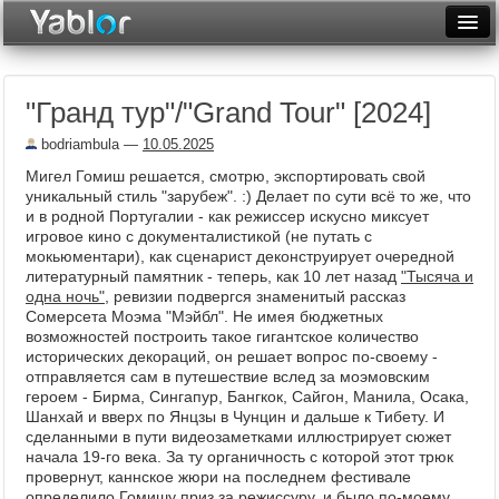
Разместить статью
Войти
"Гранд тур"/"Grand Tour" [2024]
Неделя
bodriambula
—
10.05.2025
Месяц
Мигел Гомиш решается, смотрю, экспортировать свой
уникальный стиль "зарубеж". :) Делает по сути всё то же, что
Рейтинги
и в родной Португалии - как режиссер искусно миксует
игровое кино с документалистикой (не путать с
Архив
мокьюментари), как сценарист деконструирует очередной
литературный памятник - теперь, как 10 лет назад
"Тысяча и
Фототоп
одна ночь"
, ревизии подвергся знаменитый рассказ
Сомерсета Моэма "Мэйбл". Не имея бюджетных
Видеотоп
возможностей построить такое гигантское количество
исторических декораций, он решает вопрос по-своему -
отправляется сам в путешествие вслед за моэмовским
героем - Бирма, Сингапур, Бангкок, Сайгон, Манила, Осака,
Шанхай и вверх по Янцзы в Чунцин и дальше к Тибету. И
сделанными в пути видеозаметками иллюстрирует сюжет
начала 19-го века. За ту органичность с которой этот трюк
провернут, каннское жюри на последнем фестивале
определило Гомишу приз за режиссуру, и было по-моему