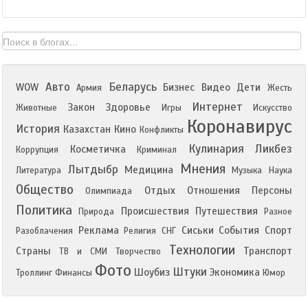
Авто
Беларусь
WOW
Бизнес
Видео
Дети
Армия
Жесть
Интернет
Закон
Здоровье
Животные
Игры
Искусство
Коронавирус
История
Казахстан
Кино
Конфликты
Кулинария
Ликбез
Косметичка
Коррупция
Криминал
Мнения
Лытдыбр
Медицина
Литература
Музыка
Наука
Общество
Отдых
Отношения
Персоны
Олимпиада
Политика
Происшествия
Путешествия
Природа
Разное
Реклама
Сиськи
События
Спорт
Разоблачения
Религия
СНГ
Технологии
Страны
Транспорт
ТВ и СМИ
Творчество
Фото
Штуки
Шоубиз
Экономика
Троллинг
Финансы
Юмор