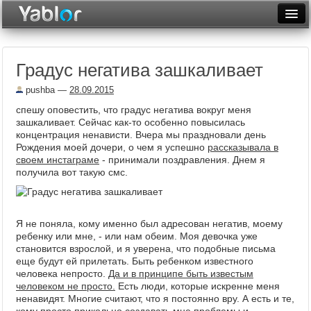
Разместить статью
Войти
Градус негатива зашкаливает
Неделя
pushba
—
28.09.2015
Месяц
спешу оповестить, что градус негатива вокруг меня
зашкаливает. Сейчас как-то особенно повысилась
Рейтинги
концентрация ненависти. Вчера мы праздновали день
Рождения моей дочери, о чем я успешно
рассказывала в
Архив
своем инстаграме
- принимали поздравления. Днем я
получила вот такую смс.
Фототоп
Видеотоп
Я не поняла, кому именно был адресован негатив, моему
ребенку или мне, - или нам обеим. Моя девочка уже
становится взрослой, и я уверена, что подобные письма
еще будут ей прилетать. Быть ребенком известного
человека непросто.
Да и в принципе быть известым
человеком не просто.
Есть люди, которые искренне меня
ненавидят. Многие считают, что я постоянно вру. А есть и те,