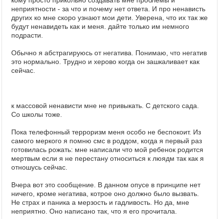
кому просто прикольно создавать мне проблемы и
неприятности - за что и почему нет ответа. И про ненависть
других ко мне скоро узнают мои дети. Уверена, что их так же
будут ненавидеть как и меня. дайте только им немного
подрасти.
Обычно я абстрагируюсь от негатива. Понимаю, что негатив
это нормально. Трудно и херово когда он зашкаливает как
сейчас.
к массовой ненависти мне не привыкать. С детского сада.
Со школы тоже.
Пока телефонный терроризм меня особо не беспокоит. Из
самого меркого я помню смс в роддом, когда я первый раз
готовилась рожать: мне написали что мой ребенок родится
мертвым если я не перестану относиться к люядм так как я
отношусь сейчас.
Вчера вот это сообщение. В данном опусе в принципе нет
ничего, кроме негатива, котрое оно должно было вызвать.
Не страх и паника а мерзость и гадливость. Но да, мне
неприятно. Оно написано так, что я его прочитала.