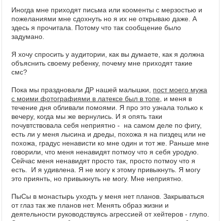
Иногда мне приходят письма или кооменты с мерзостью и
пожеланиями мне сдохнуть но я их не открываю даже. А
здесь я прочитала. Потому что так сообщение было
задумано.
Я хочу спросить у аудитории, как вы думаете, как я должна
объяснить своему ребенку, почему мне приходят такие
смс?
Пока мы праздновали ДР нашей малышки,
пост моего мужа
с моими фотографиями в латексе был в топе
, и меня в
течение дня обливали помоями. Я про это узнала только к
вечеру, когда мы же вернулись. И я опять таки
почувтствовала себя неприятно - на самом деле по фигу,
есть ли у меня лысина и дреды, похожа я на пиздец или не
похожа, градус ненависти ко мне один и тот же. Раньше мне
говорили, что меня ненавидят потмоу что я себя уродую.
Сейчас меня ненавидят просто так, просто потмоу что я
есть. И я удивлена. Я не могу к этому привыкнуть. Я могу
это приянть, но привыкнуть не могу. Мне неприятно.
ПыСы в монастырь уходть у меня нет планов. Закрываться
от глаз так же планов нет. Менять образ жизни и
деятельности руководствуясь агрессией от хейтеров - глупо.