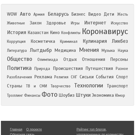
Авто
Беларусь
WOW
Бизнес
Видео
Дети
Армия
Жесть
Интернет
Закон
Здоровье
Животные
Игры
Искусство
Коронавирус
История
Казахстан
Кино
Конфликты
Кулинария
Ликбез
Косметичка
Коррупция
Криминал
Мнения
Лытдыбр
Медицина
Литература
Музыка
Наука
Общество
Отдых
Отношения
Персоны
Олимпиада
Политика
Происшествия
Путешествия
Природа
Разное
Реклама
Сиськи
События
Спорт
Разоблачения
Религия
СНГ
Технологии
Страны
Транспорт
ТВ и СМИ
Творчество
Фото
Штуки
Шоубиз
Экономика
Троллинг
Финансы
Юмор
Главная
О проекте
Рейтинг топ блогов
,
Обратная связь
упорядоченных по количеству