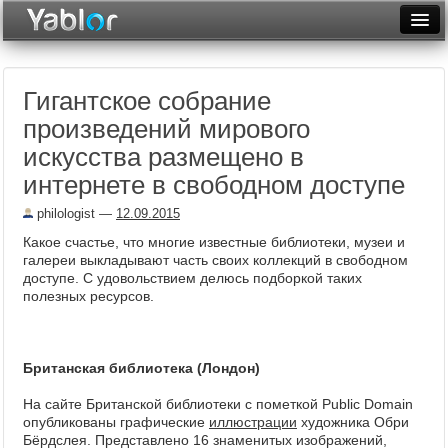
Разместить статью
Войти
Гигантское собрание
Неделя
произведений мирового
Месяц
искусства размещено в
интернете в свободном доступе
Рейтинги
philologist
—
12.09.2015
Архив
Какое счастье, что многие известные библиотеки, музеи и
Фототоп
галереи выкладывают часть своих коллекций в свободном
доступе. С удовольствием делюсь подборкой таких
полезных ресурсов.
Видеотоп
Британская библиотека (Лондон)
На сайте Британской библиотеки c пометкой Public Domain
опубликованы графические
иллюстрации
художника Обри
Бёрдслея. Представлено 16 знаменитых изображений,