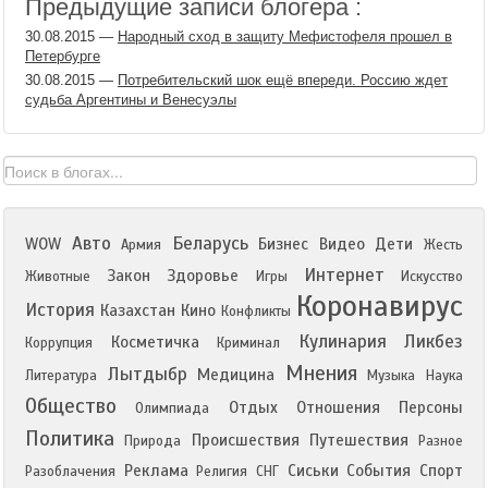
Предыдущие записи блогера :
30.08.2015
—
Народный сход в защиту Мефистофеля прошел в
Петербурге
30.08.2015
—
Потребительский шок ещё впереди. Россию ждет
судьба Аргентины и Венесуэлы
Авто
Беларусь
WOW
Бизнес
Видео
Дети
Армия
Жесть
Интернет
Закон
Здоровье
Животные
Игры
Искусство
Коронавирус
История
Казахстан
Кино
Конфликты
Кулинария
Ликбез
Косметичка
Коррупция
Криминал
Мнения
Лытдыбр
Медицина
Литература
Музыка
Наука
Общество
Отдых
Отношения
Персоны
Олимпиада
Политика
Происшествия
Путешествия
Природа
Разное
Реклама
Сиськи
События
Спорт
Разоблачения
Религия
СНГ