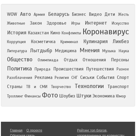
Авто
Беларусь
WOW
Бизнес
Видео
Дети
Армия
Жесть
Интернет
Закон
Здоровье
Животные
Игры
Искусство
Коронавирус
История
Казахстан
Кино
Конфликты
Кулинария
Ликбез
Косметичка
Коррупция
Криминал
Мнения
Лытдыбр
Медицина
Литература
Музыка
Наука
Общество
Отдых
Отношения
Персоны
Олимпиада
Политика
Происшествия
Путешествия
Природа
Разное
Реклама
Сиськи
События
Спорт
Разоблачения
Религия
СНГ
Технологии
Страны
Транспорт
ТВ и СМИ
Творчество
Фото
Штуки
Шоубиз
Экономика
Троллинг
Финансы
Юмор
Главная
О проекте
Рейтинг топ блогов
,
Обратная связь
упорядоченных по количеству