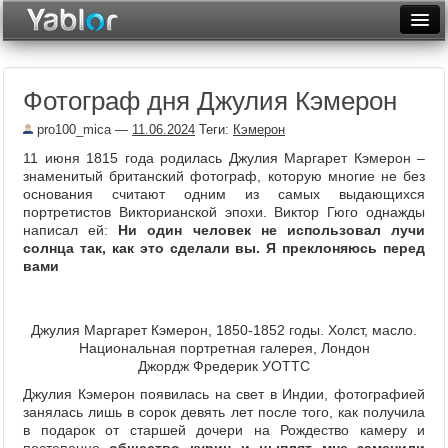
Разместить статью
Войти
Фотограф дня Джулия Кэмерон
Неделя
pro100_mica
—
11.06.2024
Теги:
Кэмерон
Месяц
11 июня 1815 года родилась Джулия Маргарет Кэмерон –
знаменитый британский фотограф, которую многие не без
Рейтинги
основания считают одним из самых выдающихся
портретистов Викторианской эпохи. Виктор Гюго однажды
Архив
написал ей:
Ни один человек не использовал лучи
солнца так, как это сделали вы. Я преклоняюсь перед
Фототоп
вами
Видеотоп
Джулия Маргарет Кэмерон, 1850-1852 годы. Холст, масло.
Национальная портретная галерея, Лондон
Джордж Фредерик УОТТС
Джулия Кэмерон появилась на свет в Индии, фотографией
занялась лишь в сорок девять лет после того, как получила
в подарок от старшей дочери на Рождество камеру и