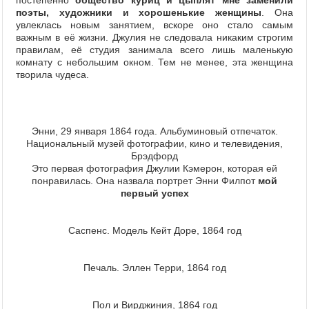
постепенно
общество куриц и цыплят мне заменили
поэты, художники и хорошенькие женщины
. Она
увлеклась новым занятием, вскоре оно стало самым
важным в её жизни. Джулия не следовала никаким строгим
правилам, её студия занимала всего лишь маленькую
комнату с небольшим окном. Тем не менее, эта женщина
творила чудеса.
Энни, 29 января 1864 года. Альбуминовый отпечаток.
Национальный музей фотографии, кино и телевидения,
Брэдфорд
Это первая фотография Джулии Кэмерон, которая ей
понравилась. Она назвала портрет Энни Филпот
мой
первый успех
Саспенс. Модель Кейт Доре, 1864 год
Печаль. Эллен Терри, 1864 год
Пол и Вирджиния, 1864 год