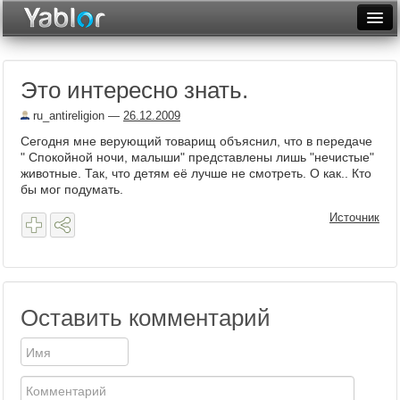
Разместить статью
Войти
Это интересно знать.
Неделя
ru_antireligion
—
26.12.2009
Месяц
Сегодня мне верующий товарищ объяснил, что в передаче
" Спокойной ночи, малыши" представлены лишь "нечистые"
Рейтинги
животные. Так, что детям её лучше не смотреть. О как.. Кто
бы мог подумать.
Архив
Источник
Фототоп
Видеотоп
Оставить комментарий