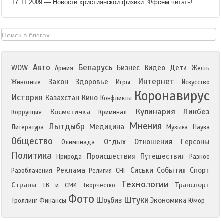
17.11.2009
—
Новости христианской физики. Ффсем читать!
Авто
Беларусь
WOW
Бизнес
Видео
Дети
Армия
Жесть
Интернет
Закон
Здоровье
Животные
Игры
Искусство
Коронавирус
История
Казахстан
Кино
Конфликты
Кулинария
Ликбез
Косметичка
Коррупция
Криминал
Мнения
Лытдыбр
Медицина
Литература
Музыка
Наука
Общество
Отдых
Отношения
Персоны
Олимпиада
Политика
Происшествия
Путешествия
Природа
Разное
Реклама
Сиськи
События
Спорт
Разоблачения
Религия
СНГ
Технологии
Страны
Транспорт
ТВ и СМИ
Творчество
Фото
Штуки
Шоубиз
Экономика
Троллинг
Финансы
Юмор