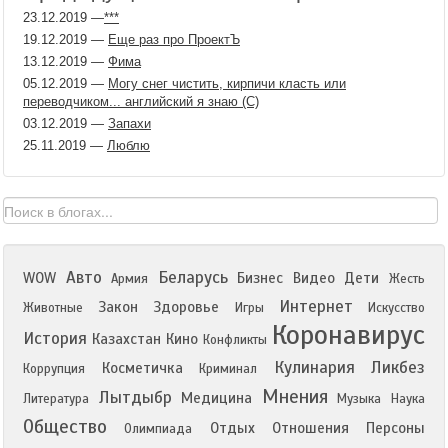
23.12.2019
—
​***
19.12.2019
—
Еще раз про ПроектЪ
13.12.2019
—
Фима
05.12.2019
—
Могу снег чистить, кирпичи класть или
переводчиком... английский я знaю (С)
03.12.2019
—
Запахи
25.11.2019
—
Люблю
Авто
Беларусь
WOW
Бизнес
Видео
Дети
Армия
Жесть
Интернет
Закон
Здоровье
Животные
Игры
Искусство
Коронавирус
История
Казахстан
Кино
Конфликты
Кулинария
Ликбез
Косметичка
Коррупция
Криминал
Мнения
Лытдыбр
Медицина
Литература
Музыка
Наука
Общество
Отдых
Отношения
Персоны
Олимпиада