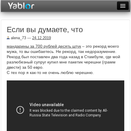
Разместить статью
Войти
Если вы думаете, что
Неделя
alena_73
—
24.12.2019
Месяц
мандарины за 700 рублей десять штук
– это рекорд моего
мужа, то вы ошибаетесь. Не рекорд, так недоразумение.
Рейтинги
Рекорд был поставлен два года назад в Стамбуле, где мой
разлюбезный супруг купил мне пакетик черешни (грамм
Архив
двести) за 50 евро.
С тех пор я как-то не очень люблю черешню.
Фототоп
Видеотоп