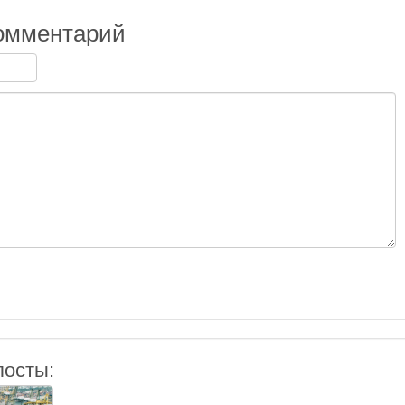
омментарий
посты: