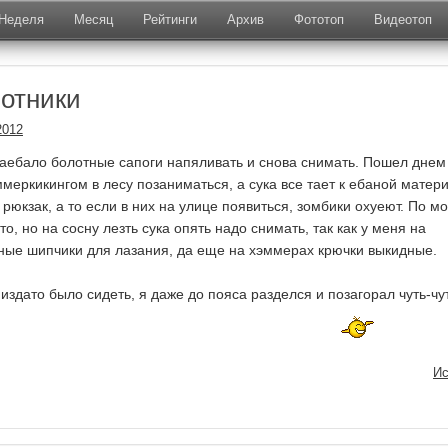
Неделя
Месяц
Рейтинги
Архив
Фототоп
Видеотоп
отники
2012
заебало болотные сапоги напяливать и снова снимать. Пошел днем
меркикингом в лесу позаниматься, а сука все тает к ебаной матери
рюкзак, а то если в них на улице появиться, зомбики охуеют. По м
то, но на сосну лезть сука опять надо снимать, так как у меня на
ные шипчики для лазания, да еще на хэммерах крючки выкидные.
издато было сидеть, я даже до пояса разделся и позагорал чуть-чу
Ис