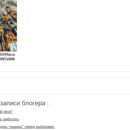
30344aca-
d807e846
аписи блогера :
й мозг!
ь работать
день тишины" перед выборами.