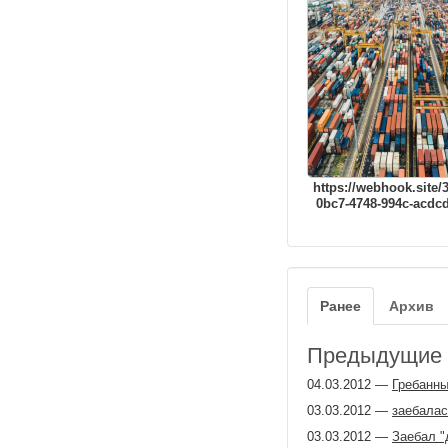
https://webhook.site/
0bc7-4748-994c-acdc
Ранее
Архив
Предыдущие з
04.03.2012
—
Гребанны
03.03.2012
—
заебалас
03.03.2012
—
Заебал "