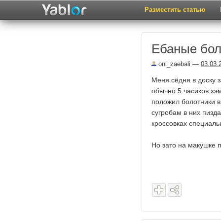
Разместить статью
Ебаные бол
oni_zaebali
—
03.03.
Меня сёдня в доску 
обычно 5 часиков хэм
положил болотники в 
сугробам в них пизда
кроссовках специаль
Но зато на макушке п