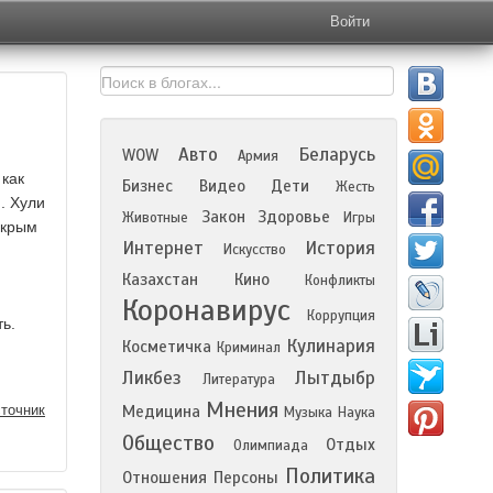
Войти
Авто
Беларусь
WOW
Армия
 как
Бизнес
Видео
Дети
Жесть
. Хули
Закон
Здоровье
Животные
Игры
окрым
Интернет
История
Искусство
Казахстан
Кино
Конфликты
Коронавирус
Коррупция
ть.
Кулинария
Косметичка
Криминал
Ликбез
Лытдыбр
Литература
Мнения
точник
Медицина
Музыка
Наука
Общество
Отдых
Олимпиада
Политика
Отношения
Персоны