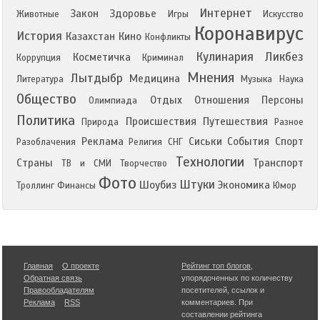
Интернет
Закон
Здоровье
Животные
Игры
Искусство
Коронавирус
История
Казахстан
Кино
Конфликты
Кулинария
Ликбез
Косметичка
Коррупция
Криминал
Мнения
Лытдыбр
Медицина
Литература
Музыка
Наука
Общество
Отдых
Отношения
Персоны
Олимпиада
Политика
Происшествия
Путешествия
Природа
Разное
Реклама
Сиськи
События
Спорт
Разоблачения
Религия
СНГ
Технологии
Страны
Транспорт
ТВ и СМИ
Творчество
Фото
Штуки
Шоубиз
Экономика
Троллинг
Финансы
Юмор
Главная
О проекте
Рейтинг топ блогов
,
Обратная связь
упорядоченных по количеству
Правообладателям
посетителей, ссылок и
Реклама
RSS
комментариев. При
составлении рейтинга