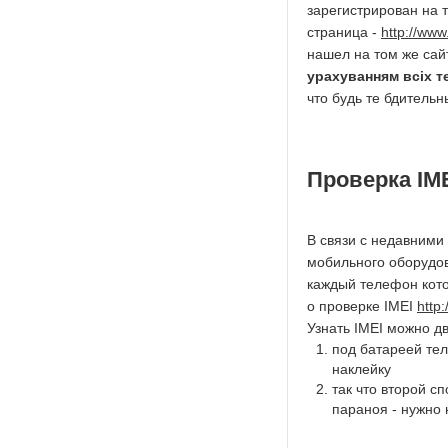
зарегистрирован на 
страница -
http://www
нашел на том же сай
урахуванням всіх т
что будь те бдительны
Проверка IM
В связи с недавними
мобильного оборудов
каждый телефон кото
о проверке IMEI
http
Узнать IMEI можно д
под батареей тел
наклейку
так что второй с
параноя - нужно 