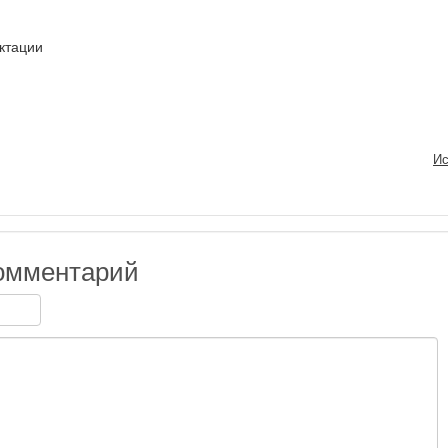
ктации
Ис
омментарий