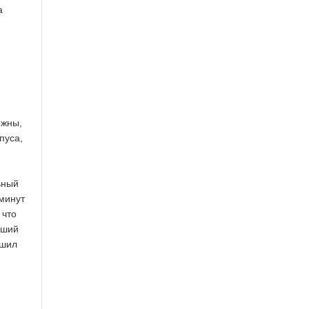
а
ожны,
пуса,
ьный
 минут
 что
оший
ешил