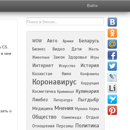
Войти
Авто
Беларусь
WOW
Армия
a C5.
Бизнес
Видео
Дети
Жесть
 в чем
Закон
Здоровье
Животные
Игры
Интернет
История
Искусство
Казахстан
Кино
Конфликты
Коронавирус
Коррупция
Кулинария
Косметичка
Криминал
Ликбез
Лытдыбр
Литература
Мнения
Медицина
Музыка
Наука
зать о
Общество
Отдых
Олимпиада
Политика
Отношения
Персоны