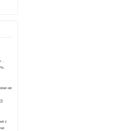
...
ль,
мени не
))
ня с
очи