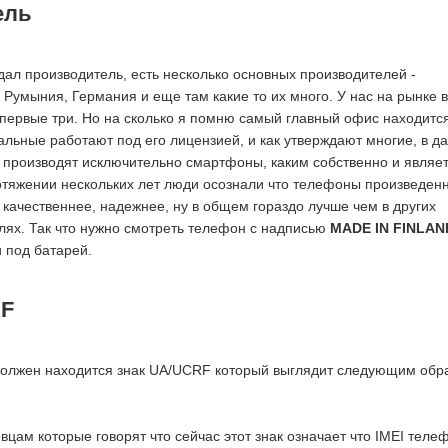
ель
дал производитель, есть несколько основных производителей -
 Румыния, Германия и еще там какие то их много. У нас на рынке в
первые три. Но на сколько я помню самый главный офис находится
альные работают под его лицензией, и как утверждают многие, в д
производят исключительно смартфоны, каким собственно и являе
отяжении нескольких лет люди осознали что телефоны произведен
качественнее, надежнее, ну в общем гораздо лучше чем в других
лях. Так что нужно смотреть телефон с надписью
MADE IN FINLAN
 под батарей.
RF
должен находится знак UA/UCRF который выглядит следующим обр
цам которые говорят что сейчас этот знак означает что IMEI теле