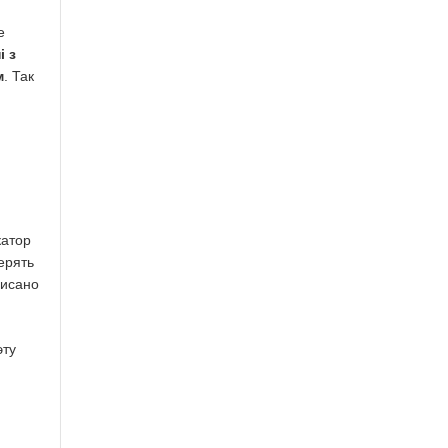
е
і з
м
. Так
катор
ерять
писано
эту