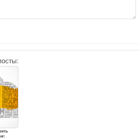
посты:
чить
ык: