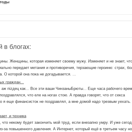
тоды
 в блогах:
ны. Женщины, которая изменяет своему мужу. Изменяет и не знает, что
иально передает метания и противоречия, терзающие героиню: страх, бо
а. О которой она пока не догадывается. ...
ых граждан...
аж пizдец как... Все эти ваши ЧинзаныБрюты... Еще часа рабочего вре
поздравлялся, что еле на ногах стою. А правда говорят, что от секса
о я еще финансисток не поздравлял, а мне домой надо трезвым уехать. 
ает, и техника
, что некому будет закончить мой труд, если внезапно умру. И уже сегод
из-за повышенного давления. А Интернет, который ещё в третьем часу н