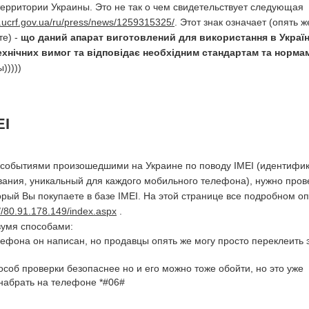
территории Украины. Это не так о чем свидетельствует следующая
.ucrf.gov.ua/ru/press/news/1259315325/
. Этот знак означает (опять ж
те) -
що даний апарат виготовлений для використання в Україн
ехнічних вимог та відповідає необхідним стандартам та норма
)))))
EI
 событиями произошедшими на Украине по поводу IMEI (идентифи
ания, уникальный для каждого мобильного телефона), нужно пров
рый Вы покупаете в базе IMEI. На этой странице все подробном о
://80.91.178.149/index.aspx
.
вумя способами:
ефона он написан, но продавцы опять же могу просто переклеить 
пособ проверки безопаснее но и его можно тоже обойти, но это уже
набрать на телефоне *#06#