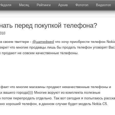
Неделя
Месяц
Рейтинги
Архив
Фототоп
Видеотоп
знать перед покупкой телефона?
010
 в своем твиттере -
@uamedwed
что хочу приобрести телефон Noki
 секрет что многие продавцы лишь бы продать телефон уговорят Вас
их продают не совсем качественные телефоны.
т факт что многие магазины продают некачественные телефоны и
х вашего города)))) Многие воруют из комплекта полезные
 потом перепродать отдельно. Так вот сегодня я попытаюсь расска
нно хороший телефон, в данном случае будет модель Nokia C5.