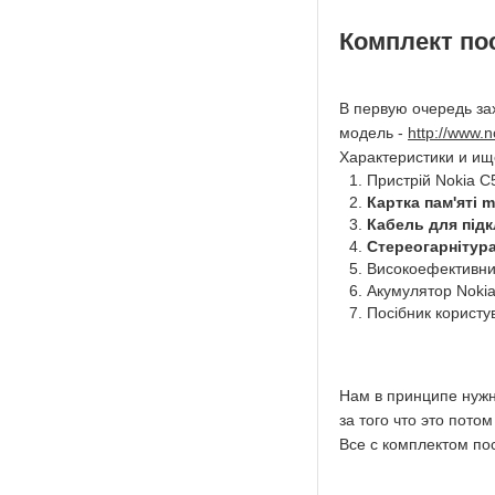
Комплект по
В первую очередь за
модель -
http://www.
Характеристики и и
Пристрій Nokia C
Картка пам'яті m
Кабель для під
Стереогарнітур
Високоефективний
Акумулятор Noki
Посібник користу
Нам в принципе нужны
за того что это пото
Все с комплектом пос