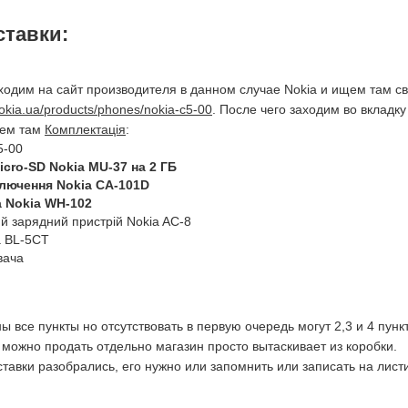
ставки:
ходим на сайт производителя в данном случае Nokia и ищем там с
nokia.ua/products/phones/nokia-c5-00
. После чего заходим во вкладку
щем там
Комплектація
:
5-00
icro-SD Nokia MU-37 на 2 ГБ
ключення Nokia CA-101D
а Nokia WH-102
 зарядний пристрій Nokia AC-8
a BL-5CT
вача
 все пункты но отсутствовать в первую очередь могут 2,3 и 4 пункт
м можно продать отдельно магазин просто вытаскивает из коробки.
тавки разобрались, его нужно или запомнить или записать на листи