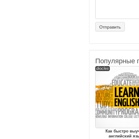
Популярные 
diocles
Как быстро выу
английский яз