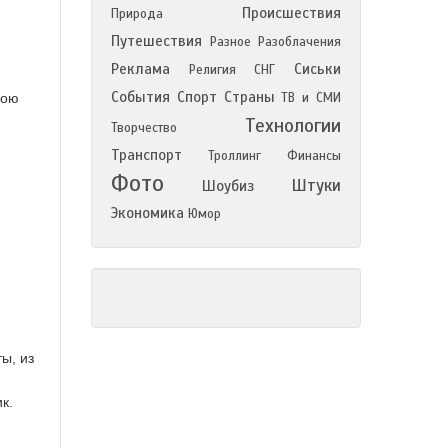
Происшествия
Природа
Путешествия
Разное
Разоблачения
Реклама
Сиськи
Религия
СНГ
События
Спорт
Страны
вою
ТВ и СМИ
Технологии
Творчество
Транспорт
Троллинг
Финансы
Фото
Штуки
Шоубиз
Экономика
Юмор
ы, из
к.