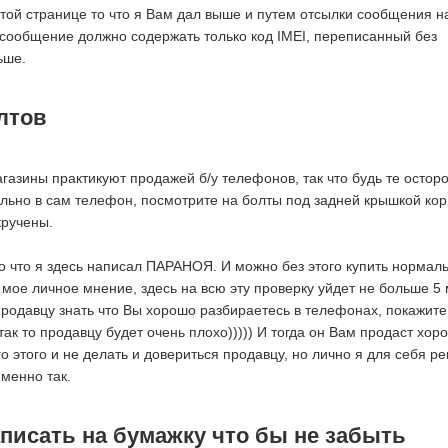
той странице то что я Вам дал выше и путем отсылки сообщения н
 сообщение должно содержать только код IMEI, переписанный без
ьше.
лтов
газины практикуют продажей б/у телефонов, так что будь те остор
льно в сам телефон, посмотрите на болты под задней крышкой кор
кручены.
го что я здесь написал ПАРАНОЯ. И можно без этого купить нормал
 мое личное мнение, здесь на всю эту проверку уйдет не больше 5
продавцу знать что Вы хорошо разбираетесь в телефонах, покажите
 так то продавцу будет очень плохо))))) И тогда он Вам продаст хор
о этого и не делать и довериться продавцу, но лично я для себя р
менно так.
аписать на бумажку что бы не забыть