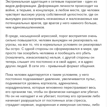
Экстремальная адаптация к сетевым паразитам - один из
видов деформации. Деформация личности происходит на
войне, в тюрьме, в концлагере, в любом месте, где человек
чувствует высокую угрозу собственной целостности, где он
вынужден рассматривать незнакомых и малознакомых как
потенциальных врагов, где врагов у него намного больше,
чем единомышленников.
В среде, насыщенной агрессией, порог восприятия очень
сильно повышается, человек вынужден не реагировать на
угрозы, на все то, что в нормальных условиях он реагировал
бы остро. С одной стороны он сформировался в мире, где
просто так оскорбить человека и пообещать его убить
(покалечить, изнасиловать) нельзя, с другой стороны он
теперь слышит это постоянно и в свой адрес, и в адрес
других людей. В сети это - привычный формат общения.
Пока человек адаптируется к таким условиям, у него
постоянно подскакивает давление, увеличивается пульс,
поднимается уровень кортизола, адреналина,
норадреналина, которые мгновенно перестраивают весь
его организм так, чтобы он физически нападал или убегал.
Но он не нападает и не убегает, поэтому его организм либо
начинает разрушаться от постоянных атак стресса,
страдает нервная, эндокринная и иммунная системы, либо