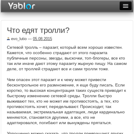
Разместить статью
Войти
Что едят тролли?
Неделя
evo_lutio
—
05.08.2015
Месяц
Сетевой тролль – паразит, который всем хорошо известен.
Кажется, что особенно страдают от этого паразита
Рейтинги
публичные персоны, звезды, выскочки, топ-блогеры, все кто
так или иначе дают этому паразиту жырную пищу. На самом
Архив
деле, от троллей страдают все и сами тролли тоже.
Фототоп
Чем опасен этот паразит и к чему может привести
бесконтрольное его размножение, я еще буду писать. Если
Видеотоп
коротко, то высокая концентрация таких существ приводит к
быстрому изменению сетевой среды. Тролли быстро
выживают тех, кто не может им противостоять, а тех, кто
противостоять хочет, переделывают. Происходит, так
называемая, экстремальная адаптация, люди кардинально
меняются, становятся другими, а все, кто не
адаптировался, погибают или вынуждены прятаться.
Упрощенно можно сказать, что тролли превращают других