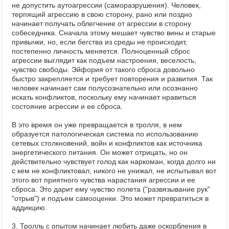
не допустить аутоагрессии (саморазрушения). Человек,
терпящий агрессию в свою сторону, рано или поздно
начинает получать облегчение от агрессии в сторону
собеседника. Сначала этому мешает чувство вины и старые
привычки, но, если бегства из среды не происходит,
постепенно личность меняется. Полноценный сброс
агрессии выглядит как подъем настроения, веселость,
чувство свободы. Эйфория от такого сброса довольно
быстро закрепляется и требует повторения и развития. Так
человек начинает сам полусознательно или осознанно
искать конфликтов, поскольку ему начинает нравиться
состояние агрессии и ее сброса.
В это время он уже превращается в тролля, в нем
образуется патологическая система по использованию
сетевых столкновений, войн и конфликтов как источника
энергетического питания. Он может отрицать, но он
действительно чувствует голод как наркоман, когда долго ни
с кем не конфликтовал, никого не унижал, не испытывал вот
этого вот приятного чувства нарастания агрессии и ее
сброса. Это дарит ему чувство полета ("развязывание рук"
"отрыв") и подъем самооценки. Это может превратиться в
аддикцию.
3. Тролль с опытом начинает любить даже оскорбления в