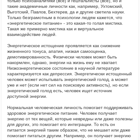
только психоаналитики (все) и гештальтисты (все), но и
такие академичные личности как, например, Ухтомский,
Выготский, Павлов, Бехтерев, да и другие светила науки.
Только безграмотным в психологии людям кажется, что
«энергетическое питание» - это какая-то голая мистика.
Такая же примерно мистика как и виртуальное
взаимодействие людей.
Энергетическое истощение проявляется как снижение
жизненного тонуса, апатия, низкая самооценка,
демотивированность. Физически человек может быть
накормлен, однако, энергии на жизнь ему не хватает.
Низкоэнергетическое состояние в научной литературе
характеризуется как депрессия. Энергетически истощенный
человек может испытывать энергетический голод, а может
уже и нет (если нет сил на поисковую активность), но если
энергетический голод есть, человек ищет источник
доступной энергии.
Нормальная человеческая личность помогает поддерживать
здоровое энергетическое питание. Человек получает
энергию от тех вещей, которые невредны или даже полезны
для других, это помогает его интеграции. То есть он
питается энергией таким образом, что не мешает или даже
помогает питаться другим. Например, он получает энергию