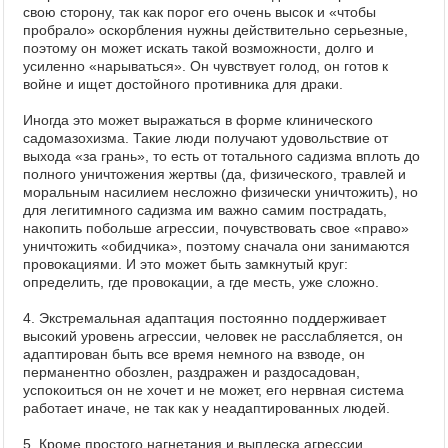
свою сторону, так как порог его очень высок и «чтобы
пробрало» оскорбления нужны действительно серьезные,
поэтому он может искать такой возможности, долго и
усиленно «нарываться». Он чувствует голод, он готов к
войне и ищет достойного противника для драки.
Иногда это может выражаться в форме клинического
садомазохизма. Такие люди получают удовольствие от
выхода «за грань», то есть от тотального садизма вплоть до
полного уничтожения жертвы (да, физического, травлей и
моральным насилием несложно физически уничтожить), но
для легитимного садизма им важно самим пострадать,
накопить побольше агрессии, почувствовать свое «право»
уничтожить «обидчика», поэтому сначала они занимаются
провокациями. И это может быть замкнутый круг:
определить, где провокации, а где месть, уже сложно.
4. Экстремальная адаптация постоянно поддерживает
высокий уровень агрессии, человек не расслабляется, он
адаптирован быть все время немного на взводе, он
перманентно обозлен, раздражен и раздосадован,
успокоиться он не хочет и не может, его нервная система
работает иначе, не так как у неадаптированных людей.
5. Кроме простого нагнетания и выплеска агрессии