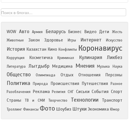
Авто
Беларусь
WOW
Бизнес
Видео
Дети
Армия
Жесть
Интернет
Закон
Здоровье
Животные
Игры
Искусство
Коронавирус
История
Казахстан
Кино
Конфликты
Кулинария
Ликбез
Косметичка
Коррупция
Криминал
Мнения
Лытдыбр
Медицина
Литература
Музыка
Наука
Общество
Отдых
Отношения
Персоны
Олимпиада
Политика
Происшествия
Путешествия
Природа
Разное
Реклама
Сиськи
События
Спорт
Разоблачения
Религия
СНГ
Технологии
Страны
Транспорт
ТВ и СМИ
Творчество
Фото
Штуки
Шоубиз
Экономика
Троллинг
Финансы
Юмор