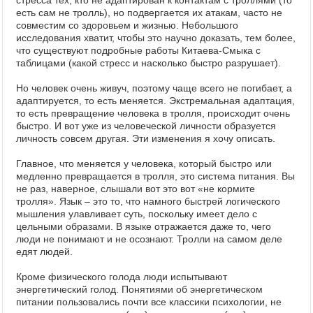
стресса тех, кто не адаптирован к контактам с троллями (то
есть сам не тролль), но подвергается их атакам, часто не
совместим со здоровьем и жизнью. Небольшого
исследования хватит, чтобы это научно доказать, тем более,
что существуют подробные работы Китаева-Смыка с
таблицами (какой стресс и насколько быстро разрушает).
Но человек очень живуч, поэтому чаще всего не погибает, а
адаптируется, то есть меняется. Экстремальная адаптация,
то есть превращение человека в тролля, происходит очень
быстро. И вот уже из человеческой личности образуется
личность совсем другая. Эти изменения я хочу описать.
Главное, что меняется у человека, который быстро или
медленно превращается в тролля, это система питания. Вы
не раз, наверное, слышали вот это вот «не кормите
тролля». Язык – это то, что намного быстрей логического
мышления улавливает суть, поскольку имеет дело с
цельными образами. В языке отражается даже то, чего
люди не понимают и не осознают. Тролли на самом деле
едят людей.
Кроме физического голода люди испытывают
энергетический голод. Понятиями об энергетическом
питании пользовались почти все классики психологии, не