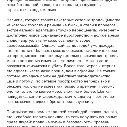
людей в троллей, а все, кто не тролли, вынуждены
скрываться в подземельях.
Насилие, которое творят некоторые сетевые тролли (многие
из которых троллями раньше не были, а стали в процессе
экстремальной адаптации) трудно переоценить. Интернет –
достаточно новое социальное пространство и долгое время
слово «виртуальный» казалось чем-то вроде
«воображаемый». Однако, сейчас до людей уже доходит,
что это не так. Человека можно серьезно искалечить через
интернет, можно нанести ему тяжелые психические травмы,
можно полностью изменить его личность, можно даже
разрушить физически и убить. Более того, через интернет
это сделать часто даже проще, чем в офлайне. Не только
потому, что здесь почти не действует законодательство.
Еще и потому, что сетевое пространство непрерывно и
бесконечно, оно не имеет как такового времени. Поэтому
оно не только не менее «реально», но и более. Шапка-
невидимка, сапоги-скороходы, меч-кладенец – вот это вот
все, сказочное, здесь обретает реальную силу.
Прикрывается насилие троллей «свободой слова», однако,
это - свобода творить насилие, то есть нарушать основные
права людей: право на жизнь и безопасность. Уровень