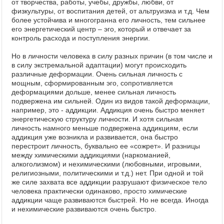
от творчества, работы, учебы, дружбы, любви, от
физкультуры, от воспитания детей, от альтруизма и т.д. Чем
более устойчива и многогранна его личность, тем сильнее
его энергетический центр – эго, который и отвечает за
контроль расхода и поступления энергии.
Но в личности человека в силу разных причин (в том числе и
в силу экстремальной адаптации) могут происходить
различные деформации. Очень сильная личность с
мощным, сформированным эго, сопротивляется
деформациями дольше, менее сильная личность
подвержена им сильней. Один из видов такой деформации,
например, это - аддикции. Аддикция очень быстро меняет
энергетическую структуру личности. И хотя сильная
личность намного меньше подвержена аддикциям, если
аддикция уже возникла и развивается, она быстро
перестроит личность, буквально ее «сожрет». И разницы
между химическими аддикциями (наркоманией,
алкоголизмом) и нехимическими (любовными, игровыми,
религиозными, политическими и т.д.) нет. При одной и той
же силе захвата все аддикции разрушают физическое тело
человека практически одинаково, просто химические
аддикции чаще развиваются быстрей. Но не всегда. Иногда
и нехимические развиваются очень быстро.