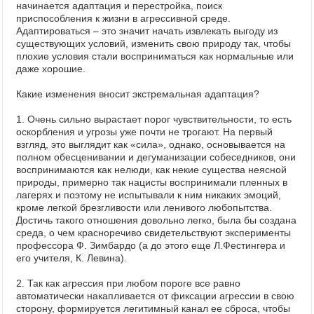
начинается адаптация и перестройка, поиск
приспособления к жизни в агрессивной среде.
Адаптироваться – это значит начать извлекать выгоду из
существующих условий, изменить свою природу так, чтобы
плохие условия стали восприниматься как нормальные или
даже хорошие.
Какие изменения вносит экстремальная адаптация?
1. Очень сильно вырастает порог чувствительности, то есть
оскорбления и угрозы уже почти не трогают. На первый
взгляд, это выглядит как «сила», однако, основывается на
полном обесценивании и дегуманизации собеседников, они
воспринимаются как нелюди, как некие существа неясной
природы, примерно так нацисты воспринимали пленных в
лагерях и поэтому не испытывали к ним никаких эмоций,
кроме легкой брезгливости или ленивого любопытства.
Достичь такого отношения довольно легко, была бы создана
среда, о чем красноречиво свидетельствуют эксперименты
профессора Ф. Зимбардо (а до этого еще Л.Фестингера и
его учителя, К. Левина).
2. Так как агрессия при любом пороге все равно
автоматически накапливается от фиксации агрессии в свою
сторону, формируется легитимный канал ее сброса, чтобы