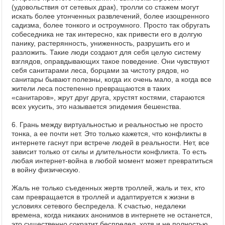
(удовольствия от сетевых драк), тролли со стажем могут
искать более утонченных развлечений, более изощренного
садизма, более тонкого и остроумного. Просто так обругать
собеседника не так интересно, как привести его в долгую
панику, растерянность, униженность, разрушить его и
разложить. Такие люди создают для себя целую систему
взглядов, оправдывающих такое поведение. Они чувствуют
себя санитарами леса, борцами за чистоту рядов, но
санитары бывают полезны, когда их очень мало, а когда все
жители леса постепенно превращаются в таких
«санитаров», жрут друг друга, хрустят костями, стараются
всех укусить, это называется эпидемия бешенства.
6. Грань между виртуальностью и реальностью не просто
тонка, а ее почти нет. Это только кажется, что конфликты в
интернете гаснут при встрече людей в реальности. Нет, все
зависит только от силы и длительности конфликта. То есть
любая интернет-война в любой момент может превратиться
в войну физическую.
Жаль не только съеденных жертв троллей, жаль и тех, кто
сам превращается в троллей и адаптируется к жизни в
условиях сетевого беспредела. К счастью, недалеки
времена, когда никаких анонимов в интернете не останется,
это существенно сократит беспредел, хотя и не полностью.