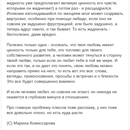
жадность уже предполагает великую ценность его чувств,
которыми он жадничает) а потом раз - и расщедрился.
Иллюзии изголодавшийся по эмоциям мозг может создавать
виртуозно, особенно при помощи либидо, если оно не
совсем уж задушено фрустрацией, или было задушено, а
теперь вдруг ожило, и так бывает. То есть жадничать -
бесполезно, даже вредно.
Полезно только одно - осознать, что твоя любовь имеет
ценность только для тебя, это топливо для твоего
собственного развития, а человек может тянуться в сторону
твоей любви, только если он любит тебя в той же мере. И
если это так, и он дает это понять, свою любовь можно
направить прямо на него, то есть вот это все: слова,
взгляды, прикосновения, просьбы о встречах и о близости.
Это все будет совершенно взаимно.
И если человек любит, но совсем не эгоист, он никогда не
окажется в глубоком минусе в отношениях.
Про главную проблему плюсов тоже расскажу, у них тоже
все довольно плохо, но есть куда расти.
(С) Марина Комиссарова