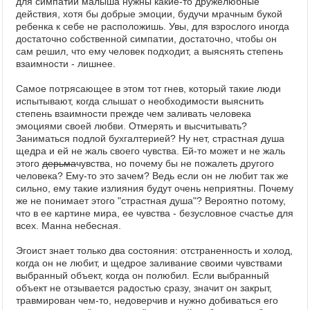
для симпатии малыша нужны какие-то дружелюбные
действия, хотя бы добрые эмоции, будучи мрачным букой
ребенка к себе не расположишь. Увы, для взрослого иногда
достаточно собственной симпатии, достаточно, чтобы он
сам решил, что ему человек подходит, а выяснять степень
взаимности - лишнее.
Самое потрясающее в этом тот гнев, который такие люди
испытывают, когда слышат о необходимости выяснить
степень взаимности прежде чем заливать человека
эмоциями своей любви. Отмерять и высчитывать?
Заниматься подлой бухгалтерией? Ну нет, страстная душа
щедра и ей не жаль своего чувства. Ей-то может и не жаль
этого
дерьма
чувства, но почему бы не пожалеть другого
человека? Ему-то это зачем? Ведь если он не любит так же
сильно, ему такие излияния будут очень неприятны. Почему
же не понимает этого "страстная душа"? Вероятно потому,
что в ее картине мира, ее чувства - безусловное счастье для
всех. Манна небесная.
Эгоист знает только два состояния: отстраненность и холод,
когда он не любит, и щедрое заливание своими чувствами
выбранный объект, когда он полюбил. Если выбранный
объект не отзывается радостью сразу, значит он закрыт,
травмирован чем-то, недоверчив и нужно добиваться его