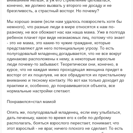
вниманием нельзя, а уж его стремление целоваться,
конечно, же должно вызвать у второго не досаду и не
брезгливость, а страстный восторг. Но почему?
Мы хорошо знаем (если нам удалось повзрослеть хотя бы
немного), что разные люди в мире относятся к нам по-
разному, не все обожают нас как наша мама. Уже в полгода
ребенок плачет при виде незнакомых лиц, потому что знает
- это не мама, это какие-то чужие граждане, которые
представляют для него потенциальную угрозу. То есть
полугодовалый младенец догадывается, что не все вокруг
одинаково расположены к нему, а некоторые взрослые
люди почему-то забывают. Теоретически они, конечно, в
курсе, что не каждая мимо проходящая женщина придет в
восторг от их поцелуев, не все обрадуются их пристальному
вниманию и тесному контакту. Но вот как только доходит до
практики и, особенно, до понравившегося объекта, все
нормальные настройки слетают.
Понравился=стал мамой
Опять же, полугодовалый младенец, если ему улыбаться,
дать печеньку, какое-то время его к себе по-доброму
располагать, бояться взрослого перестает, понимает, что
этот взрослый - не враг, ничего плохого не сделает. То есть