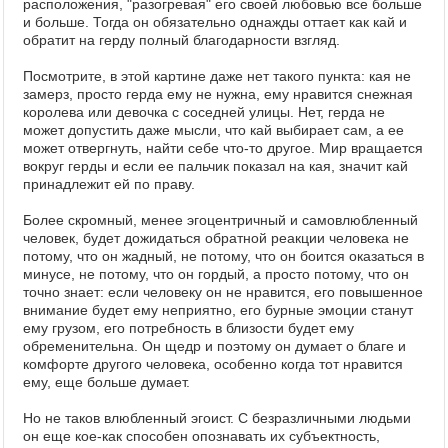
расположения, "разогревая" его своей любовью все больше
и больше. Тогда он обязательно однажды оттает как кай и
обратит на герду полный благодарности взгляд.
Посмотрите, в этой картине даже нет такого пункта: кая не
замерз, просто герда ему не нужна, ему нравится снежная
королева или девочка с соседней улицы. Нет, герда не
может допустить даже мысли, что кай выбирает сам, а ее
может отвергнуть, найти себе что-то другое. Мир вращается
вокруг герды и если ее пальчик показал на кая, значит кай
принадлежит ей по праву.
Более скромный, менее эгоцентричный и самовлюбленный
человек, будет дожидаться обратной реакции человека не
потому, что он жадный, не потому, что он боится оказаться в
минусе, не потому, что он гордый, а просто потому, что он
точно знает: если человеку он не нравится, его повышенное
внимание будет ему неприятно, его бурные эмоции станут
ему грузом, его потребность в близости будет ему
обременительна. Он щедр и поэтому он думает о благе и
комфорте другого человека, особенно когда тот нравится
ему, еще больше думает.
Но не таков влюбленный эгоист. С безразличными людьми
он еще кое-как способен опознавать их субъектность,