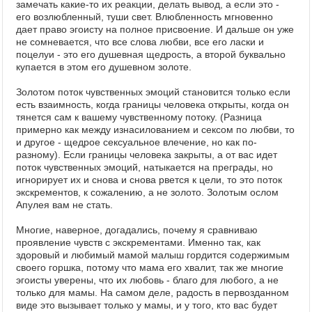
замечать какие-то их реакции, делать вывод, а если это -
его возлюбленный, туши свет. Влюбленность мгновенно
дает право эгоисту на полное присвоение. И дальше он уже
не сомневается, что все слова любви, все его ласки и
поцелуи - это его душевная щедрость, а второй буквально
купается в этом его душевном золоте.
Золотом поток чувственных эмоций становится только если
есть взаимность, когда границы человека открыты, когда он
тянется сам к вашему чувственному потоку. (Разница
примерно как между изнасилованием и сексом по любви, то
и другое - щедрое сексуальное влечение, но как по-
разному). Если границы человека закрыты, а от вас идет
поток чувственных эмоций, натыкается на преграды, но
игнорирует их и снова и снова рвется к цели, то это поток
экскрементов, к сожалению, а не золото. Золотым ослом
Апулея вам не стать.
Многие, наверное, догадались, почему я сравниваю
проявление чувств с экскрементами. Именно так, как
здоровый и любимый мамой малыш гордится содержимым
своего горшка, потому что мама его хвалит, так же многие
эгоисты уверены, что их любовь - благо для любого, а не
только для мамы. На самом деле, радость в первозданном
виде это вызывает только у мамы, и у того, кто вас будет