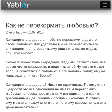
Разместить статью
Войти
Как не перекормить любовью?
Неделя
evo_lutio
—
31.07.2015
Месяц
Как сдержать щедрость, чтобы не перекормить другого
своей любовью? Как удержаться и не перенасытить его
Рейтинги
вниманием, не наговорить ему лишних слов, не отдать
слишком много?
Архив
Неужели нужно быть скаредным, жадным, расчетливым, все
Фототоп
время что-то соизмерять и подсчитывать? Ну как это может
вообще сочетаться с любовью? Если человек любит, ему не
Видеотоп
жаль отдать ничего. Верно?
Как сдержать щедрость? Никак не сдерживать. Потому что к
щедрости это все отношения не имеет. И перекормить
любовью человека невозможно. А вот вниманием своим
драгоценным - да, лишними словами - конечно. И отдать
ему можно слишком много того, чего ему совсем не нужно и
даже нежелательно.