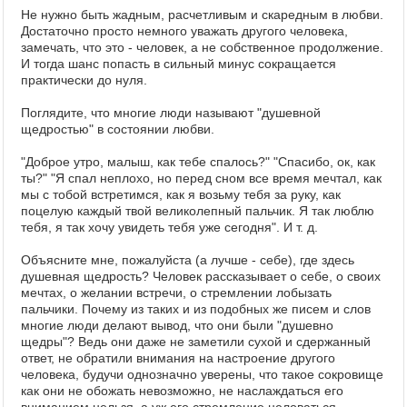
Не нужно быть жадным, расчетливым и скаредным в любви.
Достаточно просто немного уважать другого человека,
замечать, что это - человек, а не собственное продолжение.
И тогда шанс попасть в сильный минус сокращается
практически до нуля.
Поглядите, что многие люди называют "душевной
щедростью" в состоянии любви.
"Доброе утро, малыш, как тебе спалось?" "Спасибо, ок, как
ты?" "Я спал неплохо, но перед сном все время мечтал, как
мы с тобой встретимся, как я возьму тебя за руку, как
поцелую каждый твой великолепный пальчик. Я так люблю
тебя, я так хочу увидеть тебя уже сегодня". И т. д.
Объясните мне, пожалуйста (а лучше - себе), где здесь
душевная щедрость? Человек рассказывает о себе, о своих
мечтах, о желании встречи, о стремлении лобызать
пальчики. Почему из таких и из подобных же писем и слов
многие люди делают вывод, что они были "душевно
щедры"? Ведь они даже не заметили сухой и сдержанный
ответ, не обратили внимания на настроение другого
человека, будучи однозначно уверены, что такое сокровище
как они не обожать невозможно, не наслаждаться его