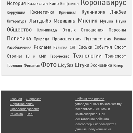
Коронавирус
История
Казахстан
Кино
Конфликты
Кулинария
Ликбез
Косметичка
Коррупция
Криминал
Мнения
Лытдыбр
Медицина
Литература
Музыка
Наука
Общество
Отдых
Отношения
Персоны
Олимпиада
Политика
Происшествия
Путешествия
Природа
Разное
Реклама
Сиськи
События
Спорт
Разоблачения
Религия
СНГ
Технологии
Страны
Транспорт
ТВ и СМИ
Творчество
Фото
Штуки
Шоубиз
Экономика
Троллинг
Финансы
Юмор
Главная
О проекте
Рейтинг топ блогов
,
Обратная связь
упорядоченных по количеству
Правообладателям
посетителей, ссылок и
Реклама
RSS
комментариев. При
составлении рейтинга
блогосферы используются
данные, полученные из