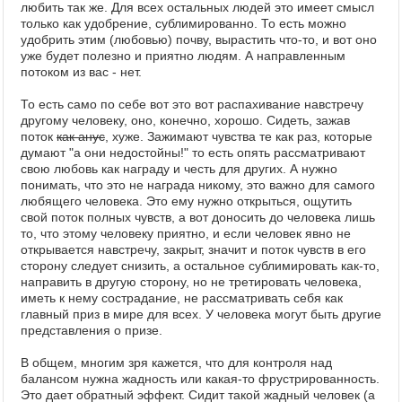
любить так же. Для всех остальных людей это имеет смысл
только как удобрение, сублимированно. То есть можно
удобрить этим (любовью) почву, вырастить что-то, и вот оно
уже будет полезно и приятно людям. А направленным
потоком из вас - нет.
То есть само по себе вот это вот распахивание навстречу
другому человеку, оно, конечно, хорошо. Сидеть, зажав
поток
как анус
, хуже. Зажимают чувства те как раз, которые
думают "а они недостойны!" то есть опять рассматривают
свою любовь как награду и честь для других. А нужно
понимать, что это не награда никому, это важно для самого
любящего человека. Это ему нужно открыться, ощутить
свой поток полных чувств, а вот доносить до человека лишь
то, что этому человеку приятно, и если человек явно не
открывается навстречу, закрыт, значит и поток чувств в его
сторону следует снизить, а остальное сублимировать как-то,
направить в другую сторону, но не третировать человека,
иметь к нему сострадание, не рассматривать себя как
главный приз в мире для всех. У человека могут быть другие
представления о призе.
В общем, многим зря кажется, что для контроля над
балансом нужна жадность или какая-то фрустрированность.
Это дает обратный эффект. Сидит такой жадный человек (а