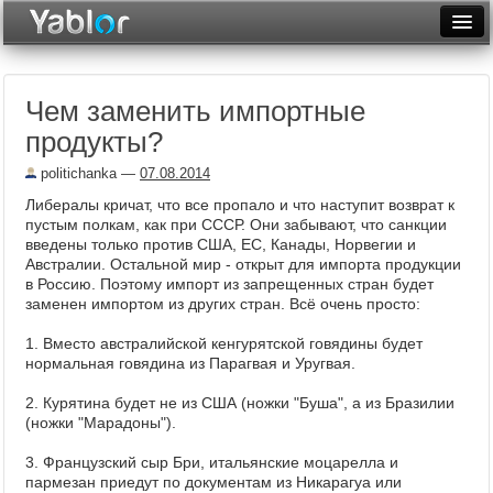
Разместить статью
Войти
Чем заменить импортные
Неделя
продукты?
Месяц
politichanka
—
07.08.2014
Рейтинги
Либералы кричат, что все пропало и что наступит возврат к
пустым полкам, как при СССР. Они забывают, что санкции
Архив
введены только против США, ЕС, Канады, Норвегии и
Австралии. Остальной мир - открыт для импорта продукции
в Россию. Поэтому импорт из запрещенных стран будет
Фототоп
заменен импортом из других стран. Всё очень просто:
Видеотоп
1. Вместо австралийской кенгурятской говядины будет
нормальная говядина из Парагвая и Уругвая.
2. Курятина будет не из США (ножки "Буша", а из Бразилии
(ножки "Марадоны").
3. Французский сыр Бри, итальянские моцарелла и
пармезан приедут по документам из Никарагуа или