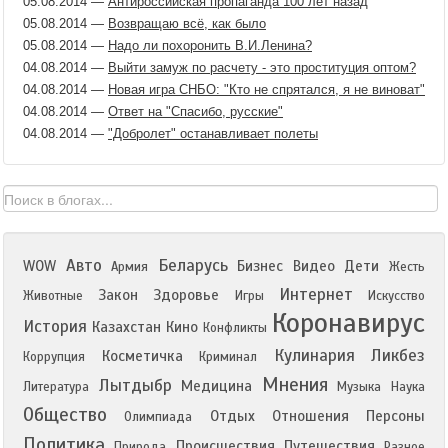
05.08.2014
—
Антироссийская пропаганда 100 лет назад
05.08.2014
—
Возвращаю всё, как было
05.08.2014
—
Надо ли похоронить В.И.Ленина?
04.08.2014
—
Выйти замуж по расчету - это проституция оптом?
04.08.2014
—
Новая игра СНБО: "Кто не спрятался, я не виноват"
04.08.2014
—
Ответ на "Спасибо, русские"
04.08.2014
—
"Добролет" останавливает полеты
Авто
Беларусь
WOW
Бизнес
Видео
Дети
Армия
Жесть
Интернет
Закон
Здоровье
Животные
Игры
Искусство
Коронавирус
История
Казахстан
Кино
Конфликты
Кулинария
Ликбез
Косметичка
Коррупция
Криминал
Мнения
Лытдыбр
Медицина
Литература
Музыка
Наука
Общество
Отдых
Отношения
Персоны
Олимпиада
Политика
Происшествия
Путешествия
Природа
Разное