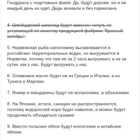
Гондураса с подставных фирм. Да, будут дороже, но и не
каждый день их едят. Деды воевали и без пармезана.
4. Швейцарский шоколад будет заменен ничуть не
уступающей по качеству продукцией фабрики "Красный
октябрь".
5. Норвежская рыба наполовину вылавливается в
российских территориальных водах, но выгружается в
Норвегии, потому что там ее за 2 часа выгружают, а не за
сутки, как у нас. Будут выгружать у нас.
6. Оливковое масло будет не из Греции и Италии, а из
Туниса и Марокко.
7. Инжир и мандарины будут не испанскими, а абхазскими.
8. На Японию, кстати, санкции не распространяются,
поэтому водорослей нори будет навалом, и можно будет
продолжать объедаться сушами.
9. Вместо польских яблок будут египетские и китайские
яблоки.