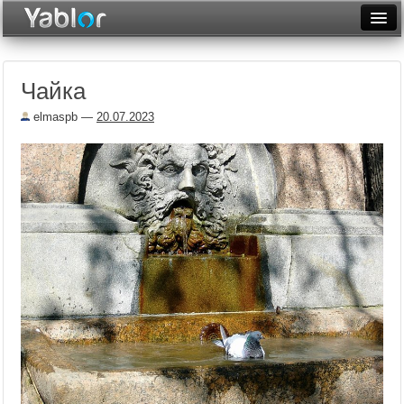
Разместить статью
Войти
Чайка
Неделя
elmaspb
—
20.07.2023
Месяц
Рейтинги
Архив
Фототоп
Видеотоп