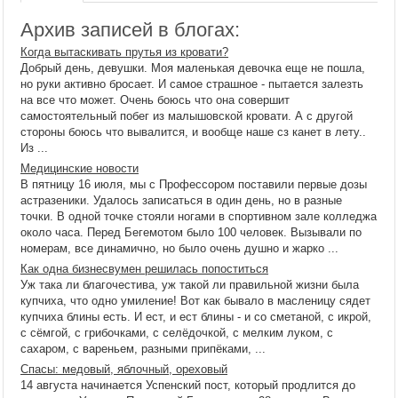
Архив записей в блогах:
Когда вытаскивать прутья из кровати?
Добрый день, девушки. Моя маленькая девочка еще не пошла,
но руки активно бросает. И самое страшное - пытается залезть
на все что может. Очень боюсь что она совершит
самостоятельный побег из малышовской кровати. А с другой
стороны боюсь что вывалится, и вообще наше сз канет в лету..
Из ...
Медицинские новости
В пятницу 16 июля, мы с Профессором поставили первые дозы
астразеники. Удалось записаться в один день, но в разные
точки. В одной точке стояли ногами в спортивном зале колледжа
около часа. Перед Бегемотом было 100 человек. Вызывали по
номерам, все динамично, но было очень душно и жарко ...
Как одна бизнесвумен решилась попоститься
Уж така ли благочестива, уж такой ли правильной жизни была
купчиха, что одно умиление! Вот как бывало в масленицу сядет
купчиха блины есть. И ест, и ест блины - и со сметаной, с икрой,
с сёмгой, с грибочками, с селёдочкой, с мелким луком, с
сахаром, с вареньем, разными припёками, ...
Спасы: медовый, яблочный, ореховый
14 августа начинается Успенский пост, который продлится до