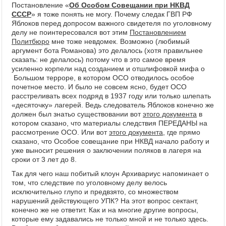
Постановление «
Об Особом Совещании при НКВД
СССР
» я тоже понять не могу. Почему следак ГВП РФ
Яблоков перед допросом важного свидетеля по уголовному
делу не поинтересовался вот этим
Постановлением
Политбюро
мне тоже невдомек. Возможно (любимый
аргумент бота Романова) это делалось (хотя правильнее
сказать: не делалось) потому что в это самое время
усиленно корпели над созданием и отшлифовкой мифа о
Большом терроре, в котором ОСО отводилось особое
почетное место. И было не совсем ясно, будет ОСО
расстреливать всех подряд в 1937 году или только шлепать
«десяточку» лагерей. Ведь следователь Яблоков конечно же
должен был знатьо существовании вот
этого документа
в
котором сказано, что материалы следствия ПЕРЕДАНЫ на
рассмотрение ОСО. Или вот
этого документа
, где прямо
сказано, что Особое совещание при НКВД начало работу и
уже выносит решения о заключении поляков в лагеря на
сроки от 3 лет до 8.
Так для чего наш побитый клоун Архивариус напоминает о
том, что следствие по уголовному делу велось
исключительно глупо и предвзято, со множеством
нарушений действующего УПК? На этот вопрос сектант,
конечно же не ответит. Как и на многие другие вопросы,
которые ему задавались не только мной и не только здесь.