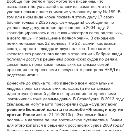
Вообще при беглом просмотре той писанины, что
вываливает Богуславский становится заметно, что он
уделяет повышенное внимание уголовному делу № 159. В
том или ином виде клоун посветил этому делу 17 своих
басней только в 2025 году. Семнадцать! Сообщений по
уголовному делу, которое прекращено в 2004 году. И
квалифицировалось оно не как «расстрел военнопленных»,
а всего лишь « превышение полномочий». В отношении
неких неназванных 22 поляков. Не 22 тысячи, как визжит
секта, а просто... двадцати двух поляков. Тоже самое
касается его радостного вопля в отношении «Добрые люди
получили доступ к решениям российских судов по делам,
связанным с попытками нескольких катынских семей
признания потерпевшими в результате расстрела НКВД их
родственников.»
Донесите до клоуна то, что известно всем нормальным
людям: попытки нескольких польских (а не катынских,
идиота кусок) семей добиться признания потерпевшими
закончились тоже давным-давно. В Страсбурге. В 2013 году
(желающие могут найти пресс-релиз суда «
Суд огласил
решение Большой палаты по жалобе «Яновец и другие
против России»
» от 21.10.2013г) . Эти семьи были
посланы в далекое пешее эротическое путешествие. Зачем
для этого копаться в решениях российских судов 2009 года?
Вопрос тоже повиснет над Архивариусом позорным мечом.