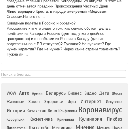
праздника Успения Пресвятой Богородицы, 28 августа. В этот же
день отмечается праздник Происхождения Честных Древ
Животворящего Креста, в народе именуемый «Медовым
Спасом».Ничего не ...
Ковидные полёты в Россию и обратно?
Расскажите кто что знает о том, как сейчас обстоят дела с
полётами из Канады в Россию (для тех, у кого двойное
гражданство) и с полётами из России в Канаду (для их
родственников с PR-статусом)? Пускают? Не пускают? Где
нужен карантин? Где не нужен? Через какие страны транзитить?
Нужна ли ...
Авто
Беларусь
WOW
Бизнес
Видео
Дети
Армия
Жесть
Интернет
Закон
Здоровье
Животные
Игры
Искусство
Коронавирус
История
Казахстан
Кино
Конфликты
Кулинария
Ликбез
Косметичка
Коррупция
Криминал
Мнения
Лытдыбр
Медицина
Литература
Музыка
Наука