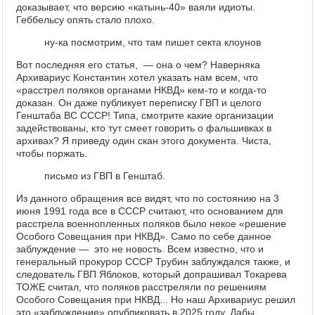
доказывает, что версию «катынь-40» ваяли идиоты.
Геббельсу опять стало плохо.
ну-ка посмотрим, что там пишет секта клоунов
Вот последняя его статья, — она о чем? Наверняка
Архивариус Константин хотел указать нам всем, что
«расстрел поляков органами НКВД» кем-то и когда-то
доказан. Он даже публикует переписку ГВП и целого
Генштаба ВС СССР! Типа, смотрите какие организации
задействованы, кто тут смеет говорить о фальшивках в
архивах? Я приведу один скан этого документа. Чиста,
чтобы поржать.
письмо из ГВП в Генштаб.
Из данного обращения все видят, что по состоянию на 3
июня 1991 года все в СССР считают, что основанием для
расстрела военнопленных поляков было некое «решение
Особого Совещания при НКВД». Само по себе данное
заблуждение — это не новость. Всем известно, что и
генеральный прокурор СССР Трубин заблуждался также, и
следователь ГВП Яблоков, который допрашивал Токарева
ТОЖЕ считал, что поляков расстреляли по решениям
Особого Совещания при НКВД... Но наш Архивариус решил
это «заблуждение» опубликовать в 2025 году. Дабы