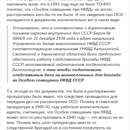
напомнить всем, что в 1991 году еще не было ТОЧНО
понятно, что «Особое совещание при НКВД» не могло
расстреливать кого-бы-то-ни-было. И что сведения про ОСО
попадаются в документах исключительно вот в таком виде:
Установлено, что в соответствии с директивным
письмом наркома внутренних дел СССР Берия №
5866/5 от 31 декабря 1939 года в адрес начальника
Управления по делам военнопленных НКВД СССР
соответствующим начальникам УНКВД Калининской,
Смоленской и Харьковской областей было предписано
обеспечить работу следственной бригады НКВД
СССР, возглавляемой лейтенантом госбезопасности
Белолипецким,
с тем чтобы подготовить
следственные дела на военнопленных для доклада
на Особом совещании НКВД СССР
.
Т.е. исходя из тех документов, что были в распоряжении
прокуратуры было видно, что следствие проводилось для
передачи дел на рассмотрение ОСО. Почему в советской
прокуратуре в 1990-91 году работали исключительно
идиоты, считающие, что Особое совещание при НКВД
может кого-то расстреливать в 1940 году — это вопрос не ко
мне. Почему весь штат прокуратуры вместе со
следственной бригадой не в состоянии посмотреть на