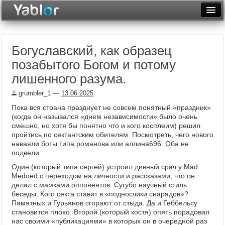
Разместить статью
Войти
Богуславский, как образец
Неделя
позабытого Богом и потому
Месяц
лишенного разума.
Рейтинги
grumbler_1
—
13.06.2025
Пока вся страна празднует не совсем понятный «праздник»
Архив
(когда он назывался «днем независимости» было очень
смешно, но хотя бы понятно что и кого косплеим) решил
Фототоп
пройтись по сектантским обителям. Посмотреть, чего нового
наваяли боты типа романова или аллина696. Оба не
Видеотоп
подвели.
Один (который типа сергей) устроил дивный срач у Mad
Меdoed с переходом на личности и рассказами, что он
делал с мамками оппонентов. Сугубо научный стиль
беседы. Кого секта ставит в «подносчики снарядов»?
Памятных и Гурьянов сгорают от стыда. Да и Геббельсу
становится плохо. Второй (который костя) опять порадовал
нас своими «публикациями» в которых он в очередной раз