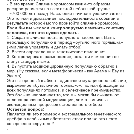
- В это время: Слияние хромосом каким-то образом
распространяется на всех в этой небольшой группе.
- ~700 000 лет назад: Население начинает увеличивается.
Это точная и доказанная последовательность событий в
результате которой могло произойти слияние хромосом.
Если бы вы желали контролируемо изменить генетику
человека, вот что нужно сделать:
1. Сократить численность ненужного населения. Взять
небольшую популяцию в период «бутылочного горлышка»
(ими легче управлять и делать отбор)
2. Ввести определенные генетические изменения.
3. Контролировать размножение, пока эти изменения не
станут стандартными.
4. Выпустить модифицированную популяцию обратно в
мир. (Ну скажем, если метафорически - как Адама и Еву из
Эдема)
Это выверенный шаблон - единичное мутационное событие,
выраженное «бутылочное горлышко», полная фиксация во
всех популяциях потомков, и селективное преимущество,
Это больше напоминает то, что мы могли бы ожидать от
целенаправленной модификации, чем от типичных
эволюционных процессов естественного отбора.
Остается вопрос:
Является ли это примером экстремального генетического
дрейфа в необычных обстоятельствах или же это нечто
совершенно «другое» ?
.