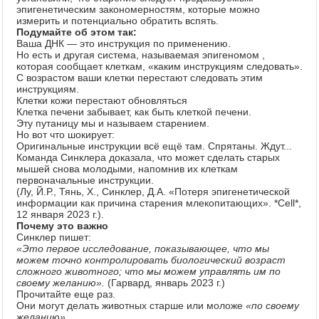
эпигенетическим закономерностям, которые можно
измерить и потенциально обратить вспять.
Подумайте об этом так:
Ваша ДНК — это инструкция по применению.
Но есть и другая система, называемая эпигеномом ,
которая сообщает клеткам, «каким инструкциям следовать».
С возрастом ваши клетки перестают следовать этим
инструкциям.
Клетки кожи перестают обновляться
Клетка печени забывает, как быть клеткой печени.
Эту путаницу мы и называем старением.
Но вот что шокирует:
Оригинальные инструкции всё ещё там. Спрятаны. Ждут...
Команда Синклера доказала, что может сделать старых
мышей снова молодыми, напомнив их клеткам
первоначальные инструкции.
(Лу, Й.Р., Тянь, Х., Синклер, Д.А. «Потеря эпигенетической
информации как причина старения млекопитающих». *Cell*,
12 января 2023 г.).
Почему это важно
Синклер пишет:
«Это первое исследование, показывающее, что мы
можем точно контролировать биологический возраст
сложного животного; что мы можем управлять им по
своему желанию».
(Гарвард, январь 2023 г.)
Прочитайте еще раз.
Они могут делать животных старше или моложе
«по своему
желанию»
.