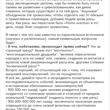
нашу эволюционную цепочку, нам бы повезло быть почти
такими же развитыми и цивилизованными, как дикие
племена, которые существуют и по сей день. "Ануннаки"
объединили эти хромосомы, чтобы отделить нас от обезьян
и примитивных гоминидов, добавив людям кровь расы
кингу. Как раса, мы перестали быть «Homo erectus» в тот
день, когда Энки соединил хромосомы.
В связи с тем что нам известно из параллельных источников
(научных и религиозных), самым правильным вопросом
будет:
- А что, собственно, происходит прямо сейчас?
Что за
странный тренд? Зачем этот "мелтингпот",
"многонациональная друдьжба", "великое переселение
народов с юга на север" или, скажем, создание из метисов и
мулатов новой американоидной расы или, другими словами
"космической расы"?
Вопрос хороший, но отсылающий нас к тому, что называют
махровой конспирологией, что не поощряется.
И всё же, давайте просто и непредвзято посмотрим на
последовательность событий, возникающую из объективных
и исторически обоснованных :закономерностей
- 900 000 лет назад: один человек рождается (или
создается) со слиянием хромосом и отличной от предков
уникальной "гидравликой" (надеюсь понятно о чем речь).
- 900 000–800 000 лет назад: численность населения резко
сокращается до очень низкой величины на протяжении
более 100 000 лет.