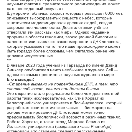
научных фактов и сравнительного религиоведения может
дать неожиданный результат.
Шумерские таблички, возраст которых превышает 6000 лет,
описывают высокоразвитых существ с небес, которые
генетически модифицировали древних людей, создав
современное человечество. Десятилетиями учёные
отвергали эти рассказы как мифы. Однако недавние
прорывы в области геномики, эволюционной биологии и
палеогенетики выявляют закономерности в ДНК человека,
которые указывают на то, что наше происхождение может
быть гораздо более сложным, чем считалось ранее или
целиком искусственным.
***
В январе 2023 года ученый из Гарварда по имени Дэвид
Синклер опубликовал нечто необычное в журнале Cell —
одном из самых престижных научных журналов в мире.
Его выводы:
«Старение вызвано не повреждением ДНК, а тем, что
клетки забывают, какими они должны быть»
.
Это открытие стало результатом более чем десятилетней
работы таких исследователей, как Стив Хорват из
Калифорнийского университета в Лос-Анджелесе, который
разработал «эпигенетические часы» — биомаркер на
основе метилирования ДНК, который может точно
предсказывать биологический возраст в различных тканях.
Работа Хорвата, а также вклад Моргана Левина из
Йельского университета (создавшего часы PhenoAge)
установили, что старение следует предсказуемым