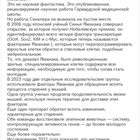
Это не научная фантастика. Это опубликованная,
рецензируемая научная работа Гарвардской медицинской
школы.
Но работа Синклера не возникла на пустом месте.
В 2006 году японский учёный Синья Яманака совершил
открытие, за которое получил Нобелевскую премию: он
идентифицировал всего четыре фактора транскрипции
(Oct4, Sox2, Klf4 и c-Myc, которые теперь называются
факторами Яманаки ), которые могут перепрограммировать
взрослые клетки обратно в стволовые клетки, подобные
эмбриональным.
То, что доказал Яманака, было революционным:
зрелые, специализированные клетки содержали всю
информацию, необходимую для того, чтобы снова стать
молодым.
В 2023 году две отдельные исследовательские группы
использовали факторы Яманаки для обращения вспять
процесса старения у мышей.
Одна группа ученых продлила продолжительность жизни
мышей, используя генную терапию для доставки этих
факторов.
Еще один препарат обратил вспять изменения,
характерные для старения.
Обе команды восстановили эпигеном животных — систему,
контролирующую активность генов — до более молодого
состояния.
Еще более поразительно:
Исследование 2021 года показало, что частичное