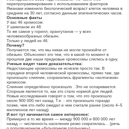
перепрограммирование с использованием факторов
Яманаки изменило биологический возраст клеток человека в
среднем на 30 лет, согласно данным эпигенетических часов.
Основные факты
У вас 46 хромосом.
У шимпанзе их 48.
То же самое у горилл, орангутанов — у всех
человекообразных обезьян.
Только у людей их 46.
Почему?
Получается так, что мы никак не могли произойти от
обезьян. Объясняют это тем, что в какой-то момент в
прошлом две наши предковые хромосомы слились в одну.
Ученые видят такие доказательства:
Недостающие хромосомы не исчезли просто так. В
середине второй человеческой хромосомы, прямо там, где
произошло слияние, сохранились фрагменты «колпачков»
хромосом.
Слияние определённо произошло . Это не оспаривается.
Спорным является то, как это стало нормой для людей.
Новые исследования говорят о том, что это произошло
около 900 000 лет назад. Т.е. - это произошло гораздо
позже, чем кто-либо ожидал и чем считале ранее (около 4–5
миллионов лет назад).
И вот тут начинается самое интересное:
Примерно в то же время — между 900 000 и 800 000 лет
назад — численность населения резко сократилась... (речь
о популяционном «бутылочном горлышке»)