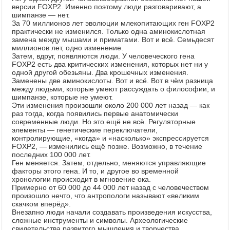
версии FOXP2. Именно поэтому люди разговаривают, а
шимпанзе — нет.
За 70 миллионов лет эволюции млекопитающих ген FOXP2
практически не изменился. Только одна аминокислотная
замена между мышами и приматами. Вот и всё. Семьдесят
миллионов лет, одно изменение.
Затем, вдруг, появляются люди. У человеческого гена
FOXP2 есть два критических изменения, которых нет ни у
одной другой обезьяны. Два крошечных изменения.
Заменены две аминокислоты. Вот и всё. Вот в чём разница
между людьми, которые умеют рассуждать о философии, и
шимпанзе, которые не умеют.
Эти изменения произошли около 200 000 лет назад — как
раз тогда, когда появились первые анатомически
современные люди. Но это ещё не всё. Регуляторные
элементы — генетические переключатели,
контролирующие, «когда» и «насколько» экспрессируется
FOXP2, — изменились ещё позже. Возможно, в течение
последних 100 000 лет.
Ген меняется. Затем, отдельно, меняются управляющие
факторы этого гена. И то, и другое во временной
хронологии происходит в мгновение ока.
Примерно от 60 000 до 44 000 лет назад с человечеством
произошло нечто, что антропологи называют «великим
скачком вперёд».
Внезапно люди начали создавать произведения искусства,
сложные инструменты и символы. Археологические
свидетельства развитого мышления и творчества