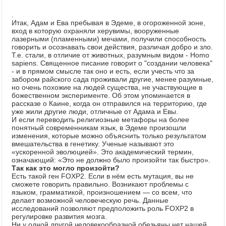
.
Итак, Адам и Ева пребывая в Эдеме, в огороженной зоне,
вход в которую охраняли херувимы, вооруженные
лазерными (пламенными) мечами, получили способность
говорить и осознавать свои действия, различая добро и зло.
Т.е. стали, в отличие от животных, разумным видом - Homo
sapiens. Священное писание говорит о "создании человека"
- и в прямом смысле так оно и есть, если учесть что за
забором райского сада проживали другие, менее разумные,
но очень похожие на людей существа, не участвующие в
божественном эксперименте. Об этом упоминается в
рассказе о Каине, когда он отправился на территорию, где
уже жили другие люди, отличные от Адама и Евы.
И если переводить религиозные метафоры на более
понятный современникам язык, в Эдеме произошли
изменения, которые можно объяснить только результатом
вмешательства в генетику. Ученые называют это
«ускоренной эволюцией». Это академический термин,
означающий: «Это не должно было произойти так быстро».
Так как это могло произойти?
Есть такой ген FOXP2. Если в нём есть мутация, вы не
сможете говорить правильно. Возникают проблемы с
языком, грамматикой, произношением — со всем, что
делает возможной человеческую речь. Данные
исследований позволяют предположить роль FOXP2 в
регулировке развития мозга.
Ни у одной другой человекообразной обезьяны нет нашей