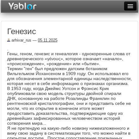
Разместить статью
Войти
Генезис
Неделя
arhivar_rus
—
05.11.2025
Месяц
.
Гены, геном, генезис и генеалогия - однокоренные слова от
Рейтинги
древнегреческого «γένους», которое означает «начало»,
«происхождение», «рождение» или «бытие».
Архив
Термин "ген" был предложен датским ботаником
Вильгельмом Йохансеном в 1909 году. Он использовал его
для обозначения элементарной единицы наследственности,
Фототоп
которая несет в себе информацию о признаках организма.
В 1953 году, когда Джеймс Уотсон и Фрэнсис Крик
Видеотоп
опубликовали свою модель структуры двойной спирали
ДНК, основанную на работе Розалинды Франклин по
рентгеновской кристаллографии, они и представить себе не
могли, что их открытие в конечном итоге может
предоставить доказательства, подтверждающие одну из
древнейших зафиксированных человечеством историй
сотворения мира...
Я не претендую на какую-либо новизну нижеизложенного и
вижу свою задачу в систематизации того, что можно найти в
открытом доступе. Простое сопоставление признанных