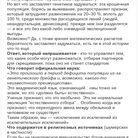
Но вот что заставляет генетиков задуматься: эта крошечная
популяция, борясь за выживание, распространяет признак,
который затрудняет размножение на 20–30 %, вплоть до
100 %, среди множества расходящихся линий (людей,
неандертальцев, денисовцев), прежде чем они разделятся
— и все это без какой-либо очевидной эволюционной
выгоды.
Возможно? Да, с точки зрения математических расчетов.
Вероятность заставляет задуматься, есть ли в этой истории
что-то ещё.
Ответ, который напрашивается
- кто-то управляет тем,
что какие особи могут размножаться, отбирая партнеров
для скрещивания, пока оно не станет стандартом.
Что говорит официальная наука:
«Это произошло в период дефицита популяции из-за
генетического дрейфа и, возможно, какого-то
неизвестного преимущества».
Это академический язык, означающий : «мы точно не
знаем, но это «должно быть» естественно»...
Ученые признают, что это необычно. Это не нормальная
эволюция "естественного отбора"... Особенно когда все
признают, что переходного звена между обезьяной и
человеком не существует
Таким образом, мы — «исключение из исключений из
исключительных исключений».
Что содержится в религиозных источниках
(шумерских
в частности):
Если бы не генетическое вмешательство богов-аннунаков в