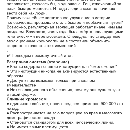
появляются, казалось бы, в одночасье. Ген, отвечающий за
язык, быстро меняется. И тогда люди внезапно начинают
вести себя как люди.
Почему важнейшее когнитивное улучшение в истории
человечества произошло столь быстро и необычным путем?
Возможно, регуляторная эволюция работает иначе, чем мы
ожидаем. Возможно, часть кода была стёрта последующими
генетическими перетасовками. Очевидно, что стандартные
эволюционные хронологии не в состоянии объяснить
скорость и точность этих изменений.
.
✔
️ Подведем промежуточный итог:
Резервная система (старение)
● Клетки содержат спящие инструкции для "омоложения"
● Эти инструкции никогда не активируются естественным
образом
● Доступ к ним возможен только при внешнем
вмешательстве
● Нет эволюционного объяснения, почему они существуют
в такой форме.
Слияние хромосом
● единичное событие, произошедшее примерно 900 000 лет
назад.
● Распространяется на всю популяцию во время массового
демографического спада.
● Становится стандартом для всех человеческих линий.
● Не имеет явных преимуществ.