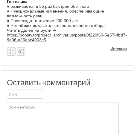
Ген языка
● развивается в 35 раз быстрее обычного
● Функциональные изменения, обеспечивающие
возможность речи
● Происходит в течение 200 000 лет
● Нет чётких доказательств естественного отбора
Читать далее на Бусти
➜
https://boosty.to/project_archivarius/posts/0f220f60-5e57-4bd7-
9a06-a26aac4903c5
Источник
Оставить комментарий