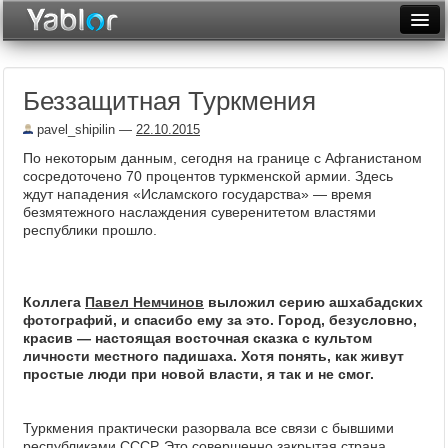
Разместить статью
Войти
Беззащитная Туркмения
Неделя
pavel_shipilin
—
22.10.2015
Месяц
По некоторым данным, сегодня на границе с Афганистаном
сосредоточено 70 процентов туркменской армии. Здесь
Рейтинги
ждут нападения «Исламского государства» — время
безмятежного наслаждения суверенитетом властями
Архив
республики прошло.
Фототоп
Видеотоп
Коллега
Павел Немчинов
выложил серию ашхабадских
фотографий, и спасибо ему за это. Город, безусловно,
красив — настоящая восточная сказка с культом
личности местного падишаха. Хотя понять, как живут
простые люди при новой власти, я так и не смог.
Туркмения практически разорвала все связи с бывшими
республиками СССР. Это совершенно закрытая страна,