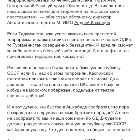
террористы-боевики из Чечни, Дагестана, Поволжья,
Центральной Азии, уйгуры из Китая и т. д. В этих лагерях
накапливаются силы для вторжения на постсоветское
пространство», — обрисовал обстановку директор
Аналитического центра МГИМО
Андрей Казанцев
.
Если Таджикистан уже успел вкусить всех прелестей
терроризма и наркотрафика с юга и является членом ОДКБ,
то Туркменистан совершенно беззащитен. И вряд ли сможет
за себя постоять без чьей-либо помощи. А его нефть и газ
притягивают террористов, как магнит.
Россия вполне могла бы защитить бывшую республику
СССР, если бы нас об этом попросили. Каспийской
флотилии прикрыть союзников вполне по силам. Да и
авиации — если бы наши славные ВКС имели базу где-
нибудь на морском побережье, подальше от театра
военных действий.
И я вот думаю, как быстро в Ашхабаде сообразят, что пора
возвращаться в дружную семью братских народов? А если
не сообразят, то мы и наши союзники по ОДКБ будем и
дальше расценивать самую южную республику экс-СССР
как буферную зону. Что для нас тоже, в общем-то, неплохо.