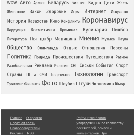
Авто
Беларусь
WOW
Бизнес
Видео
Дети
Армия
Жесть
Интернет
Закон
Здоровье
Животные
Игры
Искусство
Коронавирус
История
Казахстан
Кино
Конфликты
Кулинария
Ликбез
Косметичка
Коррупция
Криминал
Мнения
Лытдыбр
Медицина
Литература
Музыка
Наука
Общество
Отдых
Отношения
Персоны
Олимпиада
Политика
Происшествия
Путешествия
Природа
Разное
Реклама
Сиськи
События
Спорт
Разоблачения
Религия
СНГ
Технологии
Страны
Транспорт
ТВ и СМИ
Творчество
Фото
Штуки
Шоубиз
Экономика
Троллинг
Финансы
Юмор
Главная
О проекте
Рейтинг топ блогов
,
Обратная связь
упорядоченных по количеству
Правообладателям
посетителей, ссылок и
Реклама
RSS
комментариев. При