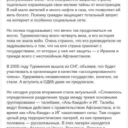
тщательно охраняющая свои мелкие тайны от иностранцев.
В ней мало жителей и много нефти и газа, что позволяет ей
жить богато. Психику граждан защищает тотальный запрет
на интернет и особенно социальные сети.
Но логика подсказывает, что вечно так продолжаться не
могло. Туркменистану всего четверть века, и его история
пока не знала войн. Очень странно, что его руководители не
задумывались о том, что на юге страна граничит с
государствами, от которых у нее нет защиты — с Ираном и
прежде всего с неспокойным Афганистаном.
В 2005 году Туркмения вышла из СНГ, объявив, что будет
участвовать в организации в качестве «ассоциированного
члена». Удерживать независимое государство, конечно, не
стали. А вступить в ОДКБ даже не предлагали.
Но сегодня угроза вторжения стала актуальной. «Сложилось
определенное разделение труда между тремя основными
группировками — талибами, «Аль-Каидой» и ИГ. Талибы
ведут боевые действия с правительством Афганистана, в то
время как «Аль-Каида» и ИГ накапливают силы. Там создан
целый ряд террористических лагерей, из них примерно
половина — русскоязычные. В этих лагерях находятся