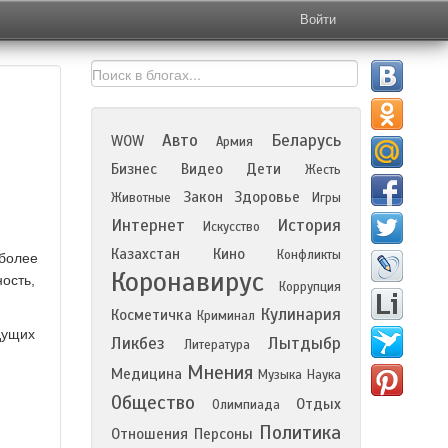
Войти
Авто
Беларусь
WOW
Армия
Бизнес
Видео
Дети
Жесть
Закон
Здоровье
Животные
Игры
Интернет
История
Искусство
Казахстан
Кино
Конфликты
 более
Коронавирус
ость,
Коррупция
Кулинария
Косметичка
Криминал
дущих
Ликбез
Лытдыбр
Литература
Мнения
Медицина
Музыка
Наука
Общество
Отдых
Олимпиада
Политика
Отношения
Персоны