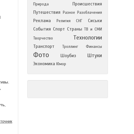
Происшествия
Природа
Путешествия
Разное
Разоблачения
Я
Реклама
Сиськи
Религия
СНГ
События
Спорт
Страны
ТВ и СМИ
Технологии
Творчество
Транспорт
Троллинг
Финансы
Фото
Штуки
Шоубиз
Экономика
Юмор
тивы.
ь
ть,
точник