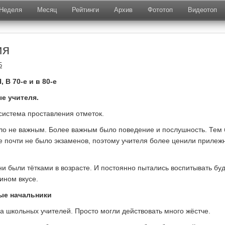
Неделя
Месяц
Рейтинги
Архив
Фототоп
Видеотоп
ия
5
В 70-е и в 80-е
е учителя.
система проставления отметок.
ло не важным. Более важным было поведение и послушность. Тем
ле почти не было экзаменов, поэтому учителя более ценили прилежн
они были тётками в возрасте. И постоянно пытались воспитывать бу
ином вкусе.
ые начальники
а школьных учителей. Просто могли действовать много жёстче.