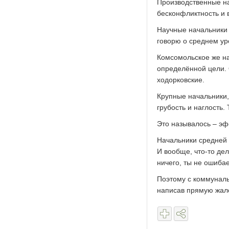
Производственные на
бесконфликтность и 
Научные начальники 
говорю о среднем ур
Комсомольское же нач
определённой цели. 
ходорковские.
Крупные начальники,
грубость и наглость.
Это называлось – эф
Начальники средней 
И вообще, что-то дел
ничего, ты не ошиба
Поэтому с коммуналь
написав прямую жало