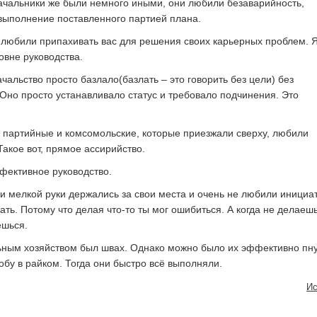
чальники же были немного иными, они любили безаварийность,
выполнение поставленного партией плана.
любили припахивать вас для решения своих карьерных проблем. 
овне руководства.
альство просто базлало(базлать – это говорить без цели) без
Оно просто устанавливало статус и требовало подчинения. Это
 партийные и комсомольские, которые приезжали сверху, любили
 Такое вот, прямое ассирийство.
фективное руководство.
и мелкой руки держались за свои места и очень не любили инициа
ать. Потому что делая что-то ты мог ошибиться. А когда не делаеш
ешься.
ным хозяйством был швах. Однако можно было их эффективно пну
бу в райком. Тогда они быстро всё выполняли.
Ис