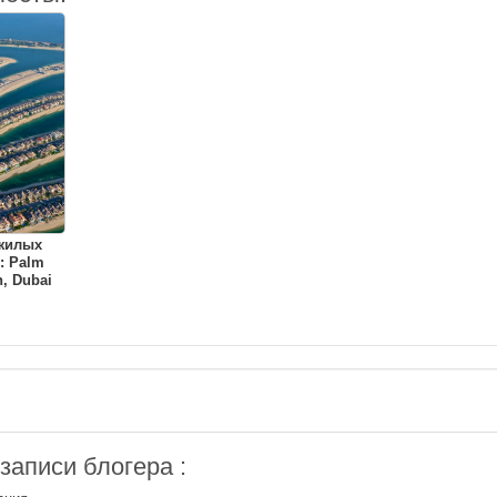
 жилых
: Palm
, Dubai
аписи блогера :