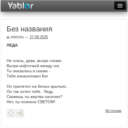
Разместить статью
Войти
Без названия
Неделя
mitrichu
—
27.09.2025
Месяц
ЛЕДА
Рейтинги
Не плачь, дева, вытри глазки,
Архив
Вытри кофточкой между ног,
Ты оказалась в сказке -
Фототоп
Тебя изнасиловал Бог
Видеотоп
Он прилетел на белых крыльях,
Он так хотел тебя, Леду,
Скажешь ты жертва насилия?
Нет, ты познана СВЕТОМ!
Источник