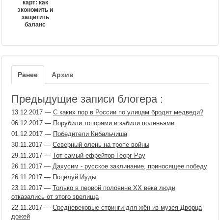
карт: как
экономить и
защитить
баланс
Ранее
Архив
Предыдущие записи блогера :
13.12.2017
—
С каких пор в России по улицам бродят медведи?
06.12.2017
—
Порубили топорами и забили поленьями
01.12.2017
—
Победители Кибальчиша
30.11.2017
—
Северный олень на тропе войны
29.11.2017
—
Тот самый ефрейтор Георг Рау
26.11.2017
—
Дахусим - русское заклинание, приносящее победу
26.11.2017
—
Поцелуй Иуды
23.11.2017
—
Только в первой половине ХХ века люди
отказались от этого зрелища
22.11.2017
—
Средневековые стринги для жён из музея Дворца
дожей