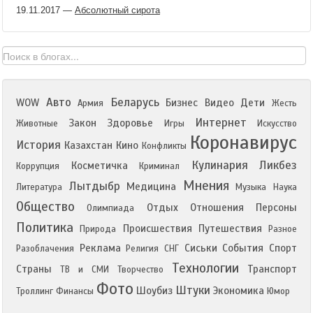
19.11.2017
—
Абсолютный сирота
Авто
Беларусь
WOW
Бизнес
Видео
Дети
Армия
Жесть
Интернет
Закон
Здоровье
Животные
Игры
Искусство
Коронавирус
История
Казахстан
Кино
Конфликты
Кулинария
Ликбез
Косметичка
Коррупция
Криминал
Мнения
Лытдыбр
Медицина
Литература
Музыка
Наука
Общество
Отдых
Отношения
Персоны
Олимпиада
Политика
Происшествия
Путешествия
Природа
Разное
Реклама
Сиськи
События
Спорт
Разоблачения
Религия
СНГ
Технологии
Страны
Транспорт
ТВ и СМИ
Творчество
Фото
Штуки
Шоубиз
Экономика
Троллинг
Финансы
Юмор