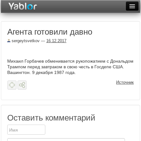
Разместить статью
Войти
Агента готовили давно
Неделя
sergeytsvetkov
—
16.12.2017
Месяц
Рейтинги
Михаил Горбачев обменивается рукопожатием с Дональдом
Трампом перед завтраком в свою честь в Госдепе США.
Архив
Вашингтон. 9 декабря 1987 года.
Фототоп
Источник
Видеотоп
Оставить комментарий