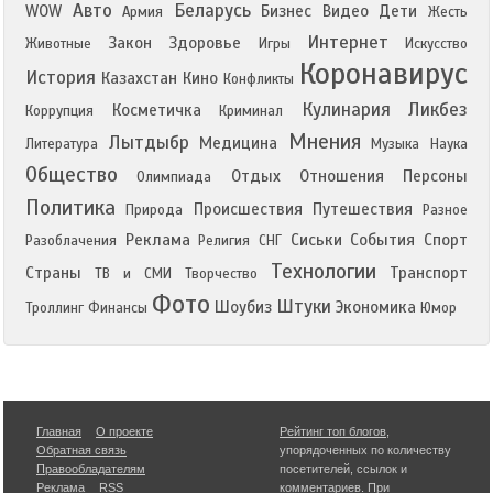
Авто
Беларусь
WOW
Бизнес
Видео
Дети
Армия
Жесть
Интернет
Закон
Здоровье
Животные
Игры
Искусство
Коронавирус
История
Казахстан
Кино
Конфликты
Кулинария
Ликбез
Косметичка
Коррупция
Криминал
Мнения
Лытдыбр
Медицина
Литература
Музыка
Наука
Общество
Отдых
Отношения
Персоны
Олимпиада
Политика
Происшествия
Путешествия
Природа
Разное
Реклама
Сиськи
События
Спорт
Разоблачения
Религия
СНГ
Технологии
Страны
Транспорт
ТВ и СМИ
Творчество
Фото
Штуки
Шоубиз
Экономика
Троллинг
Финансы
Юмор
Главная
О проекте
Рейтинг топ блогов
,
Обратная связь
упорядоченных по количеству
Правообладателям
посетителей, ссылок и
Реклама
RSS
комментариев. При