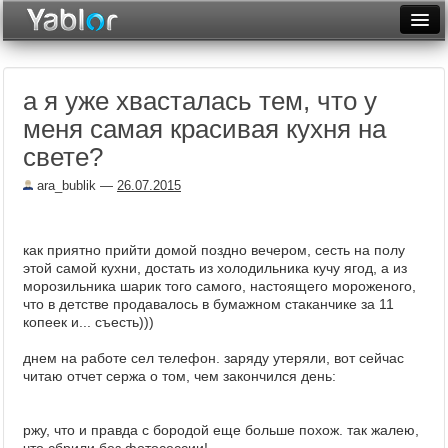
Разместить статью
Войти
а я уже хвасталась тем, что у
Неделя
меня самая красивая кухня на
Месяц
свете?
Рейтинги
ara_bublik
—
26.07.2015
Архив
как приятно прийти домой поздно вечером, сесть на полу
Фототоп
этой самой кухни, достать из холодильника кучу ягод, а из
морозильника шарик того самого, настоящего мороженого,
Видеотоп
что в детстве продавалось в бумажном стаканчике за 11
копеек и... съесть)))
днем на работе сел телефон. заряду утеряли, вот сейчас
читаю отчет сержа о том, чем закончился день:
ржу, что и правда с бородой еще больше похож. так жалею,