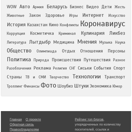
Авто
Беларусь
WOW
Бизнес
Видео
Дети
Армия
Жесть
Интернет
Закон
Здоровье
Животные
Игры
Искусство
Коронавирус
История
Казахстан
Кино
Конфликты
Кулинария
Ликбез
Косметичка
Коррупция
Криминал
Мнения
Лытдыбр
Медицина
Литература
Музыка
Наука
Общество
Отдых
Отношения
Персоны
Олимпиада
Политика
Происшествия
Путешествия
Природа
Разное
Реклама
Сиськи
События
Спорт
Разоблачения
Религия
СНГ
Технологии
Страны
Транспорт
ТВ и СМИ
Творчество
Фото
Штуки
Шоубиз
Экономика
Троллинг
Финансы
Юмор
Главная
О проекте
Рейтинг топ блогов
,
Обратная связь
упорядоченных по количеству
Правообладателям
посетителей, ссылок и