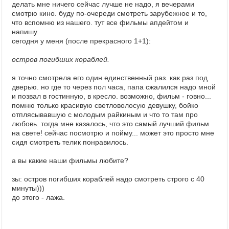
делать мне ничего сейчас лучше не надо, я вечерами
смотрю кино. буду по-очереди смотреть зарубежное и то,
что вспомню из нашего. тут все фильмы апдейтом и
напишу.
сегодня у меня (после прекрасного 1+1):
остров погибших кораблей.
я точно смотрела его один единственный раз. как раз под
дверью. но где то через пол часа, папа сжалился надо мной
и позвал в гостинную, в кресло. возможно, фильм - говно...
помню только красивую светловолосую девушку, бойко
отплясывавшую с молодым райкиным и что то там про
любовь. тогда мне казалось, что это самый лучший фильм
на свете! сейчас посмотрю и пойму... может это просто мне
сидя смотреть телик понравилось.
а вы какие наши фильмы любите?
зы: остров погибших кораблей надо смотреть строго с 40
минуты)))
до этого - лажа.