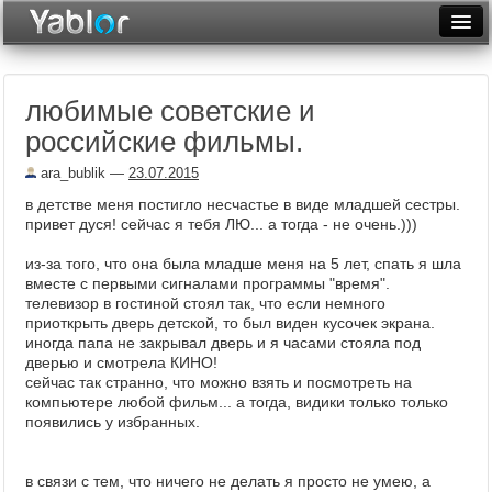
Разместить статью
Войти
любимые советские и
Неделя
российские фильмы.
Месяц
ara_bublik
—
23.07.2015
Рейтинги
в детстве меня постигло несчастье в виде младшей сестры.
привет дуся! сейчас я тебя ЛЮ... а тогда - не очень.)))
Архив
из-за того, что она была младше меня на 5 лет, спать я шла
вместе с первыми сигналами программы "время".
Фототоп
телевизор в гостиной стоял так, что если немного
приоткрыть дверь детской, то был виден кусочек экрана.
Видеотоп
иногда папа не закрывал дверь и я часами стояла под
дверью и смотрела КИНО!
сейчас так странно, что можно взять и посмотреть на
компьютере любой фильм... а тогда, видики только только
появились у избранных.
в связи с тем, что ничего не делать я просто не умею, а