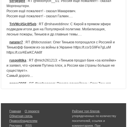
sergejjlee
:
RT @Mixonych__01: Россия ещё пожалеет! - сказал
Моргенштерн.
Россия ещё пожалеет! - сказал Макаревич.
Россия ещё пожалеет! - сказал Галкин.…
TnVMcjiSjc8f5eb
:
RT @rshaveddinov: С Кирой в прямом эфире
подведем итоги дня на Популярной политике. Мобилизация,
лесные пожары, Тиньков и др.главные темы.…
natater7
:
RT @bbcrussian: Олег Тиньков попрощался с Россией и
Тинькофф банком из-за войны в Украине https://t.co/1G9Fe7gLuM
https://t.co/4EwKCAik8f
ruspolitika
:
RT @mich261213: «Тиньков продал банк «за копейки»
и заявил, что «режим Путина плох, а России как страны больше не
существует».
Самый дорого…
goper2005
:
RT @anfaengerr: Просто вдумайтесь: Олег Тиньков
строил и развивал свой банк долгие годы, сделал его одним из
лучших в стране, никогда не кр…
ifnov1
:
"Российский предприниматель Тиньков в новом посте
назвал сарказмом своё высказывание про президента РФ Путина,
Главная
О проекте
Рейтинг топ блогов
,
кото… https://t.co/cRzCueAKRU
Обратная связь
упорядоченных по количеству
Fenix2017Ivan
:
RT @ru2ch: Олег Тиньков протрезвел и
Правообладателям
посетителей, ссылок и
попрощался с «Тинькофф Банком» https://t.co/sRm1GqFmFJ
Реклама
RSS
комментариев. При