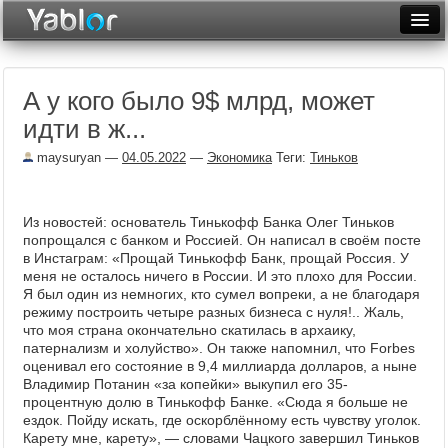
Разместить статью
Войти
А у кого было 9$ млрд, может
Неделя
идти в ж...
Месяц
maysuryan
—
04.05.2022
—
Экономика
Теги:
Тиньков
Рейтинги
Архив
Из новостей: основатель Тинькофф Банка Олег Тиньков
попрощался с банком и Россией. Он написал в своём посте
в Инстаграм: «Прощай Тинькофф Банк, прощай Россия. У
Фототоп
меня не осталось ничего в России. И это плохо для России.
Я был один из немногих, кто сумел вопреки, а не благодаря
Видеотоп
режиму построить четыре разных бизнеса с нуля!.. Жаль,
что моя страна окончательно скатилась в архаику,
патернализм и холуйство». Он также напомнил, что Forbes
оценивал его состояние в 9,4 миллиарда долларов, а ныне
Владимир Потанин «за копейки» выкупил его 35-
процентную долю в Тинькофф Банке. «Сюда я больше не
ездок. Пойду искать, где оскорблённому есть чувству уголок.
Карету мне, карету», — словами Чацкого завершил Тиньков