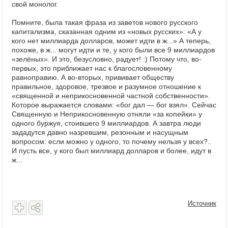
свой монолог.
Помните, была такая фраза из заветов нового русского
капитализма, сказанная одним из «новых русских»: «А у
кого нет миллиарда долларов, может идти в ж...» А теперь,
похоже, в ж... могут идти и те, у кого были все 9 миллиардов
«зелёных». И это, безусловно, радует! :) Потому что, во-
первых, это приближает нас к благословенному
равноправию. А во-вторых, прививает обществу
правильное, здоровое, трезвое и разумное отношение к
«священной и неприкосновенной частной собственности».
Которое выражается словами: «бог дал — бог взял». Сейчас
Священную и Неприкосновенную отняли «за копейки» у
одного буржуя, стоившего 9 миллиардов. А завтра люди
зададутся давно назревшим, резонным и насущным
вопросом: если можно у одного, то почему нельзя у всех?..
И пусть все, у кого был миллиард долларов и более, идут в
ж...
Источник