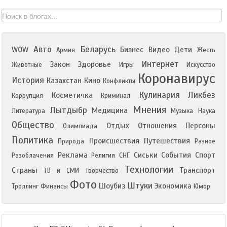
Авто
Беларусь
WOW
Бизнес
Видео
Дети
Армия
Жесть
Интернет
Закон
Здоровье
Животные
Игры
Искусство
Коронавирус
История
Казахстан
Кино
Конфликты
Кулинария
Ликбез
Косметичка
Коррупция
Криминал
Мнения
Лытдыбр
Медицина
Литература
Музыка
Наука
Общество
Отдых
Отношения
Персоны
Олимпиада
Политика
Происшествия
Путешествия
Природа
Разное
Реклама
Сиськи
События
Спорт
Разоблачения
Религия
СНГ
Технологии
Страны
Транспорт
ТВ и СМИ
Творчество
Фото
Штуки
Шоубиз
Экономика
Троллинг
Финансы
Юмор