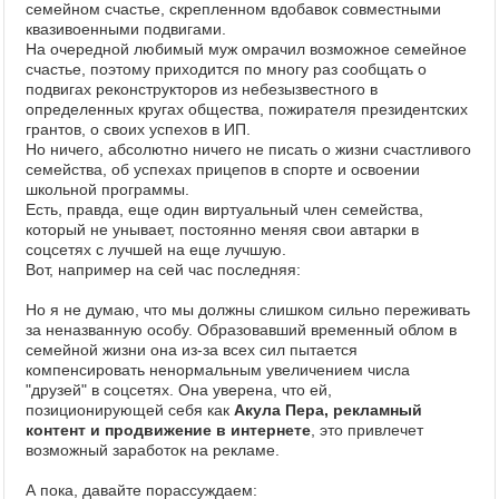
семейном счастье, скрепленном вдобавок совместными
квазивоенными подвигами.
На очередной любимый муж омрачил возможное семейное
счастье, поэтому приходится по многу раз сообщать о
подвигах реконструкторов из небезызвестного в
определенных кругах общества, пожирателя президентских
грантов, о своих успехов в ИП.
Но ничего, абсолютно ничего не писать о жизни счастливого
семейства, об успехах прицепов в спорте и освоении
школьной программы.
Есть, правда, еще один виртуальный член семейства,
который не унывает, постоянно меняя свои автарки в
соцсетях с лучшей на еще лучшую.
Вот, например на сей час последняя:
Но я не думаю, что мы должны слишком сильно переживать
за неназванную особу. Образовавший временный облом в
семейной жизни она из-за всех сил пытается
компенсировать ненормальным увеличением числа
"друзей" в соцсетях. Она уверена, что ей,
позиционирующей себя как
Акула Пера, рекламный
контент и продвижение в интернете
, это привлечет
возможный заработок на рекламе.
А пока, давайте порассуждаем: