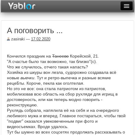
Разместить статью
Войти
А поговорить ...
Неделя
zasiraki
—
17.02.2020
Месяц
Рейтинги
Кончился праздник на
Танеево
Корейской, 21.
"А счастье было так возможно, так близко"(с).
Архив
Что же случилось, отчего такая напасть?
Хозяйка из шкуры вон лезла, судорожно создавала всё
новые
выечки
. Тут и ретро-выпечка и разные всякие
Фототоп
рецеБты. Короче, пекла как оголтелая.
Но это не все: она стала патриотом из патриотов,
Видеотоп
мобилизовав всю область на сбор рухляди для игрищ в
достоверность, или как теперь модно говорить -
реконструкцию.
Рухлядь собрала, напялила её на себя и на очередного
любимого мужа и вперед. Главное постараться, чтобы твой
"подвиг" оказался увековеченным при фото и
видеосъемках. Вроде удалось.
Тут бы шумно во всех соцсетях продолжать рассказывать о