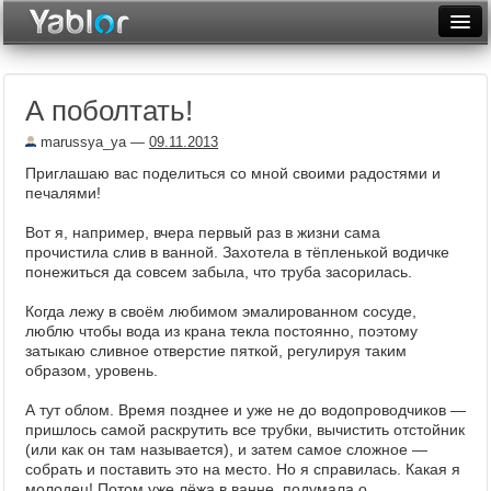
Разместить статью
Войти
А поболтать!
Неделя
marussya_ya
—
09.11.2013
Месяц
Приглашаю вас поделиться со мной своими радостями и
печалями!
Рейтинги
Вот я, например, вчера первый раз в жизни сама
Архив
прочистила слив в ванной. Захотела в тёпленькой водичке
понежиться да совсем забыла, что труба засорилась.
Фототоп
Когда лежу в своём любимом эмалированном сосуде,
Видеотоп
люблю чтобы вода из крана текла постоянно, поэтому
затыкаю сливное отверстие пяткой, регулируя таким
образом, уровень.
А тут облом. Время позднее и уже не до водопроводчиков —
пришлось самой раскрутить все трубки, вычистить отстойник
(или как он там называется), и затем самое сложное —
собрать и поставить это на место. Но я справилась. Какая я
молодец! Потом уже лёжа в ванне, подумала о