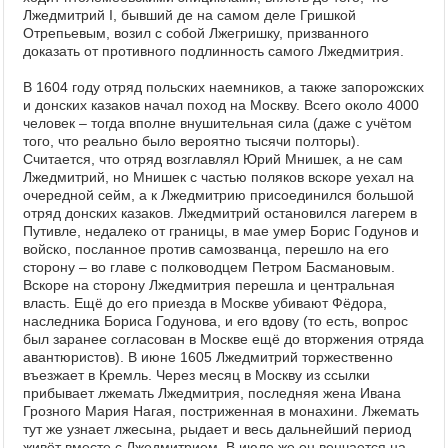
Лжедмитрий I, бывший де на самом деле Гришкой
Отрепьевым, возил с собой Лжегришку, призванного
доказать от противного подлинность самого Лжедмитрия.
В 1604 году отряд польских наемников, а также запорожских
и донских казаков начал поход на Москву. Всего около 4000
человек – тогда вполне внушительная сила (даже с учётом
того, что реально было вероятно тысячи полторы).
Считается, что отряд возглавлял Юрий Мнишек, а не сам
Лжедмитрий, но Мнишек с частью поляков вскоре уехал на
очередной сейм, а к Лжедмитрию присоединился большой
отряд донских казаков. Лжедмитрий остановился лагерем в
Путивле, недалеко от границы, в мае умер Борис Годунов и
войско, посланное против самозванца, перешло на его
сторону – во главе с полководцем Петром Басмановым.
Вскоре на сторону Лжедмитрия перешла и центральная
власть. Ещё до его приезда в Москве убивают Фёдора,
наследника Бориса Годунова, и его вдову (то есть, вопрос
был заранее согласован в Москве ещё до вторжения отряда
авантюристов). В июне 1605 Лжедмитрий торжественно
въезжает в Кремль. Через месяц в Москву из ссылки
прибывает лжемать Лжедмитрия, последняя жена Ивана
Грозного Мария Нагая, постриженная в монахини. Лжемать
тут же узнает лжесына, рыдает и весь дальнейший период
живёт вместе с Лжедмитрием. В июле же он венчается на