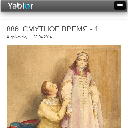
Разместить статью
Войти
886. СМУТНОЕ ВРЕМЯ - 1
Неделя
galkovsky
—
23.04.2014
Месяц
Рейтинги
Архив
Фототоп
Видеотоп