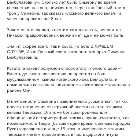
Бекбулатовичу». Сколько лет было Симеону во время
восшествия на трон, неизвестно. Через год Грозный отнял
трон у Симеона, так сказать «ложного великого князя» и
успешно правил ещё 8 лет.
Зачем он это сделал, что этим хотел сказать, непонятно.
Никаких правдоподобных версий нет. Да и не может быть.
Значит, скорее всего, так и было. То есть В ЛУЧШЕМ
СЛУЧАЕ, Иван Грозный сверг законного монарха Симеона
Бекбулатовича.
Кстати, а каков послужной список этого «ложного царя»?
Вплоть до своего восшествия на престол он был
мусульманином, сыном ногайского хана Бек-Булата, и
номинально возглавлял ничтожное «касимовское ханство» в
районе Оки.
В ничтожности Симеона позволительно усомниться, так как
после отстранения от верховной власти он стал великим
князем Тверским. Это тоже большая родинка для
официальной историографии, так как, вроде, считается, что
независимость Твери (бывшей одно время главным городом
Руси) упразднена в конце 15 века, а именование великим
тверским князем превратилось в часть царского титула.