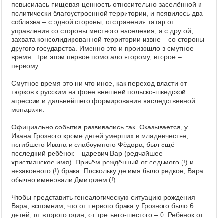
повысилась пищевая ценность относительно заселённой и
политически благоустроенной территории, и появилось два
соблазна – с одной стороны, отстранения татар от
управления со стороны местного населения, а с другой,
захвата консолидированной территории извне – со стороны
другого государства. Именно это и произошло в смутное
время. При этом первое помогало второму, второе –
первому.
Смутное время это ни что иное, как переход власти от
тюрков к русским на фоне внешней польско-шведской
агрессии и дальнейшего формирования наследственной
монархии.
Официально события развивались так. Оказывается, у
Ивана Грозного кроме детей умерших в младенчестве,
погибшего Ивана и слабоумного Фёдора, был ещё
последний ребёнок – царевич Вар (редчайшее
христианское имя). Причём рождённый от седьмого (!) и
незаконного (!) брака. Поскольку де имя было редкое, Вара
обычно именовали Дмитрием (!)
Чтобы представить генеалогическую ситуацию рождения
Вара, вспомним, что от первого брака у Грозного было 6
детей, от второго один, от третьего-шестого – 0. Ребёнок от