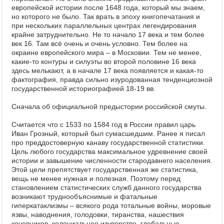
европейской истории после 1648 года, который мы знаем,
но которого не было. Так врать в эпоху книгопечатания и
при нескольких параллельных центрах легендирования
крайне затруднительно. Не то начало 17 века и тем более
век 16. Там всё очень и очень условно. Тем более на
окраине европейского мира – в Московии. Тем не менее,
какие-то контуры и силуэты во второй половине 16 века
здесь мелькают, а в начале 17 века появляется и какая-то
фактография, правда сильно изуродованная тенденциозной
государственной историографией 18-19 вв.
Сначала об официальной предыстории российской смуты.
Считается что с 1533 по 1584 год в России правил царь
Иван Грозный, который был сумасшедшим. Ранее я писал
про преддостоверную канаву государственной статистики.
Цель любого государства максимальное удревнение своей
истории и завышение численности стародавнего населения.
Этой цели препятствует государственная же статистика,
вещь не менее нужная и полезная. Поэтому перед
становлением статистических служб данного государства
возникают труднообъяснимые и фатальные
гиперкатаклизмы – всякого рода тотальные войны, моровые
язвы, наводнения, голодовки, тиранства, нашествия
кочевников, колониальное изуверство, глобальные