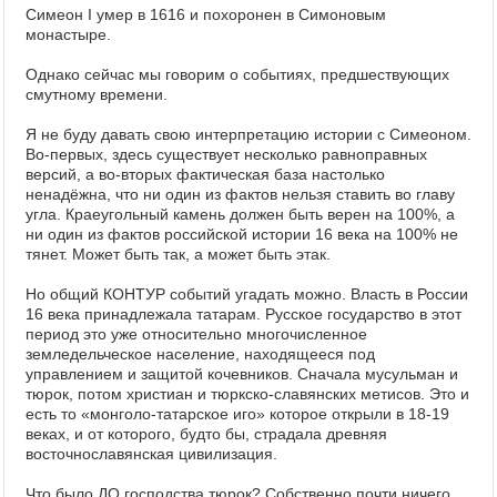
Симеон I умер в 1616 и похоронен в Симоновым
монастыре.
Однако сейчас мы говорим о событиях, предшествующих
смутному времени.
Я не буду давать свою интерпретацию истории с Симеоном.
Во-первых, здесь существует несколько равноправных
версий, а во-вторых фактическая база настолько
ненадёжна, что ни один из фактов нельзя ставить во главу
угла. Краеугольный камень должен быть верен на 100%, а
ни один из фактов российской истории 16 века на 100% не
тянет. Может быть так, а может быть этак.
Но общий КОНТУР событий угадать можно. Власть в России
16 века принадлежала татарам. Русское государство в этот
период это уже относительно многочисленное
земледельческое население, находящееся под
управлением и защитой кочевников. Сначала мусульман и
тюрок, потом христиан и тюркско-славянских метисов. Это и
есть то «монголо-татарское иго» которое открыли в 18-19
веках, и от которого, будто бы, страдала древняя
восточнославянская цивилизация.
Что было ДО господства тюрок? Собственно почти ничего.