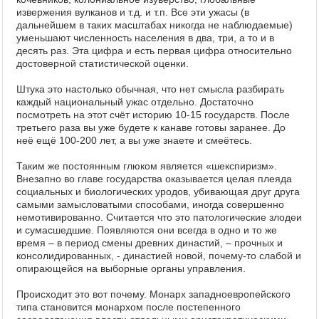
извержения вулканов и т.д. и т.п. Все эти ужасы (в
дальнейшем в таких масштабах никогда не наблюдаемые)
уменьшают численность населения в два, три, а то и в
десять раз. Эта цифра и есть первая цифра относительно
достоверной статистической оценки.
Штука это настолько обычная, что нет смысла разбирать
каждый национальный ужас отдельно. Достаточно
посмотреть на этот счёт историю 10-15 государств. После
третьего раза вы уже будете к канаве готовы заранее. До
неё ещё 100-200 лет, а вы уже знаете и смеётесь.
Таким же постоянным глюком является «шекспиризм».
Внезапно во главе государства оказывается целая плеяда
социальных и биологических уродов, убивающая друг друга
самыми замысловатыми способами, иногда совершенно
немотивированно. Считается что это патологические злодеи
и сумасшедшие. Появляются они всегда в одно и то же
время – в период смены древних династий, – прочных и
консолидированных, - династией новой, почему-то слабой и
опирающейся на выборные органы управления.
Происходит это вот почему. Монарх западноевропейского
типа становится монархом после постепенного