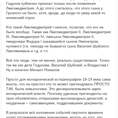
Годунов публично признал только после появления
Лжелжедмитрия. А до этого считалось, что этого сына у
Грозного не было, хотя, вроде, да когда-то умер какой-то
княжеский отрок.
Кто такой Лжелжедмитрий I неясно, полагаю, что его не
было вообще. Также как Лжелжедмитрия II, Лжелжедмитрия
III, Лжелжедмитрия IV, лжесына Лжелжедмитрия II,
лжедочери Федора I оказавшейся сыном Лжепетром,
нулевого (т.е. никогда не бывшего) сына Василия Шуйского
Лжелжеивана и т.д. и т.п.
Всё эти люди, тем не менее, реально существовали. Точно
так же как дети Годунова, Василий Шуйский, и Владислав I.
Ну и конечно Михаил Романов.
Просто для монархической историографии 18-19 века сама
мысль, что на престол кто-то может претендовать ПРОСТО
ТАК, была невыносима. Это десакрализовывало идею
монархической власти. Поэтому удачные претенденты на
трон объявлялись отпрысками высокородных династий, а
неудачные – самозванцами, подделавшими документы.
В результате всё изложение событий смутного времени
ходит птолемеевскими эпициклами, вплоть до того, что