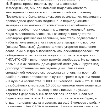
Из Европы просачивались группы славянских
земледельцев, они при помощи подсечно-огневого
земледелия осваивали восточноевропейскую равнину.
Поскольку это была зона рискового земледелия, осваивание
происходило довольно медленно, с периодическими
вымираниями колоний от климатических колебаний и от
неприспособленности славян к слишком холодной зиме.
Когда численность славянских земледельцев достигла
некоторой критической величины, они стали подвергаться
набегам кочевников с юга (крымские татары) и с востока
(татары Поволжья). Древнее финско-угорское население
славянами быстро вытеснялось или ассимилировалось, т.к.
собиратели и охотники не могут сопротивляться для них
ГИГАНТСКОЙ численности племён-хлебоедов. Но кочевые
племена с их военной демократией легко доминируют над
догосударственными земледельцами. Они самой
спецификой кочевого скотоводства заточены на военный
разбой и легко появляются в нужное время в нужном месте
и в нужном количестве. 1 000 000 хлебопашцев – это 10 000
разобщённых кластеров. 10 000 кочевников могут появиться
в одном месте. И пять всадников с пиками и луками
перебьёт деревню в 100 человек без напряга. Если она
будет сопротивляться. Но она сопротивляться не будет, а
отдаст половину скота и урожая, да ещё 5 человек в рабы и
наложницы. Это СВОИМ татарам. А чужие татары возьмут