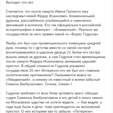
Выходит, что нет.
Считается, что после смерти Ивана Грозного ему
наследовал некий Фёдор Иоаннович, блаженненький
дурачок, расслабленно улыбающийся и самолично
звонивший в колокола. Его так официально в российской
историографии и именуют - «Блаженный». Реально же
государством за него правил какой-то «Борис Годунов».
Якобы это был сын провинциального помещика средней
руки, почему-то с детства вместе со своей сестрой
воспитывавшийся в царском дворце (!) Затем его сестра
вышла замуж за дурачка, а сам Годунов стал временщиком,
после смерти Фёдора Иоанновича занявшим царский
престол. В общей сложности Годунов управлял
государством 20 лет. Интересно кто же был его главным
политическим противником? Оказывается вовсе не
«Лжедмитрий», а никому не известный и всеми забытый
Симеон Бекбулатович. Точнее, Семён I.
Годунов требовал от всех бояр целовать крест, обещая
«царя Симеона Бекбулатовича и его детей и иного никого
на Московское царство не хотети видети…». Как видим, у
гада ещё были и дети, тоже претенденты на московский
престол. О них историки как-то забыли. «Потеряли».