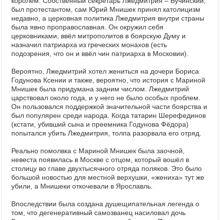
королём. Собственный секретарь Лжедмитрия – Бучинский,
был протестантом, сам Юрий Мнишек принял католицизм
недавно, а церковная политика Лжедмитрия внутри страны
была явно проправославная. Он окружил себя
церковниками, ввёл митрополитов в боярскую Думу и
назначил патриарха из греческих монахов (есть
подозрения, что он и ввёл чин патриарха в Московии).
Вероятно, Лжедмитрий хотел жениться на дочери Бориса
Годунова Ксении и также, вероятно, что история с Мариной
Мнишек была придумана задним числом. Лжедмитрий
царствовал около года, и у него не было особых проблем.
Он пользовался поддержкой значительной части боярства и
был популярен среди народа. Когда татарин Шерефединов
(кстати, убивший сына и преемника Годунова Фёдора)
попытался убить Лжедмитрия, толпа разорвала его отряд.
Реально помолвка с Мариной Мнишек была заочной,
невеста появилась в Москве с отцом, который вошёл в
столицу во главе двухтысячного отряда поляков. Это было
большой новостью для местной верхушки, «жениха» тут же
убили, а Мнишеки откочевали в Ярославль.
Впоследствии была создана душещипательная легенда о
том, что дегенеративный самозванец насиловал дочь