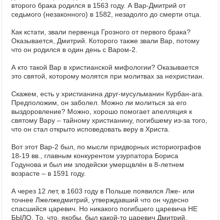
второго брака родился в 1563 году. А Вар-Дмитрий от
седьмого (незаконного) в 1582, незадолго до смерти отца.
Как кстати, звали первенца Грозного от первого брака?
Оказывается, Дмитрий. Которого также звали Вар, потому
что он родился в один день с Варом-2.
А кто такой Вар в христианской мифологии? Оказывается
это святой, которому молятся при молитвах за нехристиан.
Скажем, есть у христианина друг-мусульманин Курбан-ага.
Предположим, он заболел. Можно ли молиться за его
выздоровление? Можно, хорошо помогает апелляция к
святому Вару – тайному христианину, погибшему из-за того,
что он стал открыто исповедовать веру в Христа.
Вот этот Вар-2 был, по мысли придворных историографов
18-19 вв., главным конкурентом узурпатора Бориса
Годунова и был им злодейски умерщвлён в 8-летнем
возрасте – в 1591 году.
А через 12 лет, в 1603 году в Польше появился Лже- или
точнее Лжелжедмитрий, утверждавший что он чудесно
спасшийся царевич. Но никакого погибшего царевича НЕ
БЫЛО. То, что, якобы, был какой-то царевич Дмитрий,