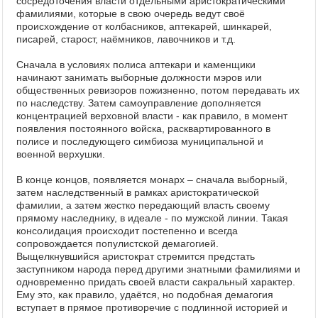
сосредоточения власти отдельными аристократическими
фамилиями, которые в свою очередь ведут своё
происхождение от колбасников, аптекарей, шинкарей,
писарей, старост, наёмников, лавочников и т.д.
Сначала в условиях полиса аптекари и каменщики
начинают занимать выборные должности мэров или
общественных ревизоров пожизненно, потом передавать их
по наследству. Затем самоуправление дополняется
концентрацией верховной власти - как правило, в момент
появления постоянного войска, расквартированного в
полисе и последующего симбиоза муниципальной и
военной верхушки.
В конце концов, появляется монарх – сначала выборный,
затем наследственный в рамках аристократической
фамилии, а затем жестко передающий власть своему
прямому наследнику, в идеале - по мужской линии. Такая
консолидация происходит постепенно и всегда
сопровождается популистской демагогией.
Выщелкнувшийся аристократ стремится предстать
заступником народа перед другими знатными фамилиями и
одновременно придать своей власти сакральный характер.
Ему это, как правило, удаётся, но подобная демагогия
вступает в прямое противоречие с подлинной историей и