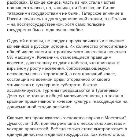
разборках. В конце концов, часть из них стала частью
правящего класса, но, конечно, ни Польша, ни Литва
татарскими государствами не были. Татарское влияние в
России началось на догосударственной стадии, а в Польше
– на послегосударственной, хотя само польские
государство было тогда очень слабое.
С другой стороны, не следует преувеличивать и значение
кочевников в русской истории. Их количество относительно
общей численности контролируемого населения невелико –
5% максимум. Кочевники, становящиеся правящим
классом, дают защиту от диких набегов, что приводит к
взрывному росту населения, сопровождающемуся
освоением новых территорий, а сам правящий класс,
состоящий из военной орды, оторванной от своего
этнического и культурного субстрата, быстро
ассимилируется. Тургены превращаются в Тургеневых.
Дело тут не только в общей малочисленности, но также в
крайней примитивности кочевой культуры, находящейся на
дописьменной стадии развития.
Сколько лет продолжалось господство тюрков в Московии?
Думаю, лет 100, причём речь шла о нескольких ханствах и
чехарде правителей. Всё это только стало выстраиваться в
единую династию и единое государство. Как только стало,