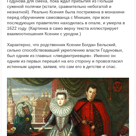
Годунова для смеха, пока ждал прибытия из Польши
суженой полячки (кстати, сравнительно небогатой и
незнатной). Реально Ксения была пострижена в монахини
перед обручением самозванца с Мнишек, при всех
последующих правителях находилась в опале, и умерла в
1622 году. (Картинка в само верху текста иллюстрирует
взаимоотношения Ксении с уродом.)
Характерно, что родственник Ксении Богдан Бельский,
сильно способствовавший укреплению власти Годуновых,
был одним из главных «лжедмитриевцев». Именно он
одним из первых перешёл на его сторону и провозгласил
истинным царем, заявив, что сам его в детстве и спас.