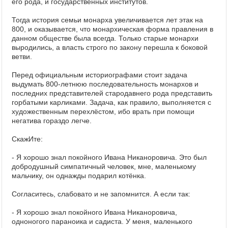
его рода, и государственных институтов.
Тогда история семьи монарха увеличивается лет этак на
800, и оказывается, что монархическая форма правления в
данном обществе была всегда. Только старые монархи
выродились, а власть строго по закону перешла к боковой
ветви.
Перед официальным историографами стоит задача
выдумать 800-летнюю последовательность монархов и
последних представителей стародавнего рода представить
горбатыми карликами. Задача, как правило, выполняется с
художественным перехлёстом, ибо врать при помощи
негатива гораздо легче.
СкажИте:
- Я хорошо знал покойного Ивана Никаноровича. Это был
добродушный симпатичный человек, мне, маленькому
мальчику, он однажды подарил котёнка.
Согласитесь, слабовато и не запомнится. А если так:
- Я хорошо знал покойного Ивана Никаноровича,
одноногого параноика и садиста. У меня, маленького