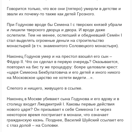
Говорится только, что все они (пятеро) умерли в детстве и
звали их почему-то также как детей Грозного.
При Годунове вроде бы Семена I с тверских князей убрали
и лишили тверского дворца и двора. И вроде даже
ослепили. Тем не менее, ослепший и обедневший Семён I
стал выделять огромные деньги на строительство
монастырей (в т.ч. знаменитого Соловецкого монастыря).
Наконец Годунов умер и на престол взошёл его сын –
Фёдор II. Что он сделал в первую очередь? Оказывается,
повторил на бис ту же процедуру: бояре целовали крест:
«царя Симеона Бекбулатовича и его детей и иного никого
на Московское царство не хотети видети…».
Слепого и нищего, живущего в ссылке.
Наконец в Москве убивают сына Годунова и его вдову и в
столицу входит Лжедмитрий I. Каковы первые действия
нового царя? Он призывает к себе Симеона I и через
некоторое время постригает в монахи, что означает
гражданскую казнь. Позднее, Василий Шуйский ссылает его
с глаз долой – на Соловки.