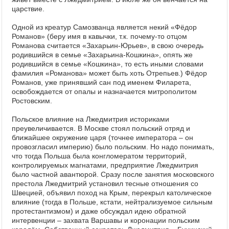
царствие.
Одной из креатур Самозванца является некий «Фёдор
Романов» (беру имя в кавычки, т.к. почему-то отцом
Романова считается «Захарьин-Юрьев», в свою очередь
родившийся в семье «Захарьина-Кошкина», опять же
родившийся в семье «Кошкина», то есть иными словами
фамилия «Романова» может быть хоть Отрепьев.) Фёдор
Романов, уже принявший сан под именем Филарета,
освобождается от опалы и назначается митрополитом
Ростовским.
Польское влияние на Лжедмитрия историками
преувеличивается. В Москве стоял польский отряд и
ближайшее окружение царя (точнее императора – он
провозгласил империю) было польским. Но надо понимать,
что тогда Польша была конгломератом территорий,
контролируемых магнатами, предприятие Лжедмитрия
было частной авантюрой. Сразу после занятия московского
престола Лжедмитрий установил тесные отношения со
Швецией, объявил поход на Крым, перекрыл католическое
влияние (тогда в Польше, кстати, нейтрализуемое сильным
протестантизмом) и даже обсуждал идею обратной
интервенции – захвата Варшавы и коронации польским