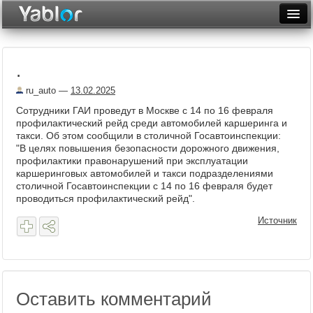
Разместить статью
Войти
.
Неделя
ru_auto
—
13.02.2025
Месяц
Сотрудники ГАИ проведут в Москве с 14 по 16 февраля
профилактический рейд среди автомобилей каршеринга и
Рейтинги
такси. Об этом сообщили в столичной Госавтоинспекции:
"В целях повышения безопасности дорожного движения,
Архив
профилактики правонарушений при эксплуатации
каршеринговых автомобилей и такси подразделениями
Фототоп
столичной Госавтоинспекции с 14 по 16 февраля будет
проводиться профилактический рейд".
Видеотоп
Источник
Оставить комментарий