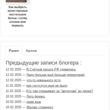
Как выбрать
качественное
постельное
белье: сатин,
хлопок или
перкаль
Ранее
Архив
Предыдущие записи блогера :
12.02.2025
—
В Счётной палате РФ удивились
12.02.2025
—
Надо больше ещё больше операторов!
12.02.2025
—
что-то новенького псто
11.02.2025
—
про госуслуги еще не было
11.02.2025
—
Кто там спрашивал за "автохлам" во дворе?
10.02.2025
—
Лето близко.
10.02.2025
—
норм жыр
10.02.2025
—
Желаю странного