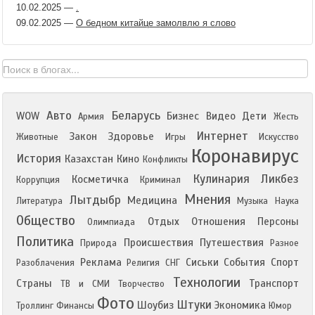
10.02.2025
—
.
09.02.2025
—
О бедном китайце замолвлю я слово
Авто
Беларусь
WOW
Бизнес
Видео
Дети
Армия
Жесть
Интернет
Закон
Здоровье
Животные
Игры
Искусство
Коронавирус
История
Казахстан
Кино
Конфликты
Кулинария
Ликбез
Косметичка
Коррупция
Криминал
Мнения
Лытдыбр
Медицина
Литература
Музыка
Наука
Общество
Отдых
Отношения
Персоны
Олимпиада
Политика
Происшествия
Путешествия
Природа
Разное
Реклама
Сиськи
События
Спорт
Разоблачения
Религия
СНГ
Технологии
Страны
Транспорт
ТВ и СМИ
Творчество
Фото
Штуки
Шоубиз
Экономика
Троллинг
Финансы
Юмор