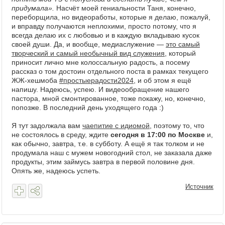
придумала».
Насчёт моей гениальности Таня, конечно,
переборщила, но видеоработы, которые я делаю, пожалуй,
и вправду получаются неплохими, просто потому, что я
всегда делаю их с любовью и в каждую вкладываю кусок
своей души. Да, и вообще, медиаслужение —
это самый
творческий и самый необычный вид служения
, который
приносит лично мне колоссальную радость, а посему
рассказ о том достоин отдельного поста в рамках текущего
ЖЖ-хешмоба
#простыерадости2024
, и об этом я ещё
напишу. Надеюсь, успею. И видеообращение нашего
пастора, мной смонтированное, тоже покажу, но, конечно,
попозже. В последний день уходящего года :)
Я тут задолжала вам
чаепитие с идиомой
, поэтому то, что
не состоялось в среду, ждите
сегодня в 17:00 по Москве
и,
как обычно, завтра, т.е. в субботу. А ещё я так толком и не
продумала наш с мужем новогодний стол, не заказала даже
продукты, этим займусь завтра в первой половине дня.
Опять же, надеюсь успеть.
Источник