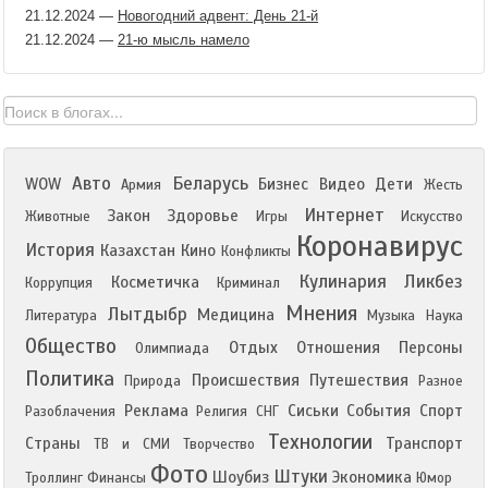
21.12.2024
—
Новогодний адвент: День 21-й
21.12.2024
—
21-ю мысль намело
Авто
Беларусь
WOW
Бизнес
Видео
Дети
Армия
Жесть
Интернет
Закон
Здоровье
Животные
Игры
Искусство
Коронавирус
История
Казахстан
Кино
Конфликты
Кулинария
Ликбез
Косметичка
Коррупция
Криминал
Мнения
Лытдыбр
Медицина
Литература
Музыка
Наука
Общество
Отдых
Отношения
Персоны
Олимпиада
Политика
Происшествия
Путешествия
Природа
Разное
Реклама
Сиськи
События
Спорт
Разоблачения
Религия
СНГ
Технологии
Страны
Транспорт
ТВ и СМИ
Творчество
Фото
Штуки
Шоубиз
Экономика
Троллинг
Финансы
Юмор