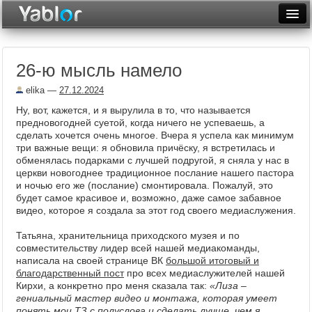
Разместить статью
Войти
26-ю мысль намело
Неделя
elika
—
27.12.2024
Месяц
Ну, вот, кажется, и я вырулила в то, что называется
предновогодней суетой, когда ничего не успеваешь, а
Рейтинги
сделать хочется очень многое. Вчера я успела как минимум
три важные вещи: я обновила причёску, я встретилась и
Архив
обменялась подарками с лучшей подругой, я сняла у нас в
церкви новогоднее традиционное послание нашего пастора
Фототоп
и ночью его же (послание) смонтировала. Пожалуй, это
будет самое красивое и, возможно, даже самое забавное
Видеотоп
видео, которое я создала за этот год своего медиаслужения.
Татьяна, хранительница приходского музея и по
совместительству лидер всей нашей медиакоманды,
написала на своей странице ВК
большой итоговый и
благодарственный пост
про всех медиаслужителей нашей
Кирхи, а конкретно про меня сказала так:
«Лиза –
гениальный мастер видео и монтажа, которая умеет
понять мои ТЗ с полуслова и сделать лучше, чем я