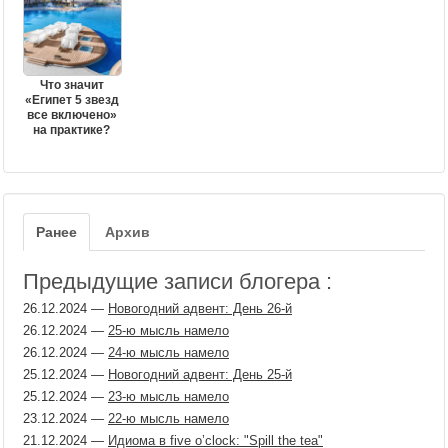
Что значит
«Египет 5 звезд
все включено»
на практике?
Ранее
Архив
Предыдущие записи блогера :
26.12.2024
—
Новогодний адвент: День 26-й
26.12.2024
—
25-ю мысль намело
26.12.2024
—
24-ю мысль намело
25.12.2024
—
Новогодний адвент: День 25-й
25.12.2024
—
23-ю мысль намело
23.12.2024
—
22-ю мысль намело
21.12.2024
—
Идиома в five o’clock: "Spill the tea"