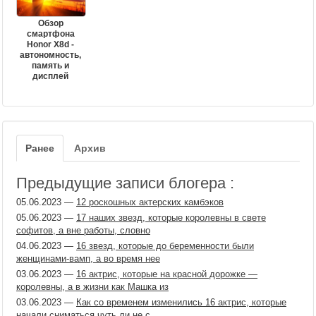
Обзор
смартфона
Honor X8d -
автономность,
память и
дисплей
Ранее
Архив
Предыдущие записи блогера :
05.06.2023
—
12 роскошных актерских камбэков
05.06.2023
—
17 наших звезд, которые королевны в свете
софитов, а вне работы, словно
04.06.2023
—
16 звезд, которые до беременности были
женщинами-вамп, а во время нее
03.06.2023
—
16 актрис, которые на красной дорожке —
королевны, а в жизни как Машка из
03.06.2023
—
Как со временем изменились 16 актрис, которые
начали сниматься чуть ли не с