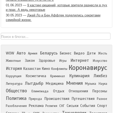
01.06.2023
—
9 кастинг-решений, которые зрители разнесли в пух
и прах. А ведь некоторые
30.05.2023
—
Джей Ло и Бен Аффлек поделились секретами
семейной жизни.
Авто
Беларусь
WOW
Бизнес
Видео
Дети
Армия
Жесть
Интернет
Закон
Здоровье
Животные
Игры
Искусство
Коронавирус
История
Казахстан
Кино
Конфликты
Кулинария
Ликбез
Косметичка
Коррупция
Криминал
Мнения
Лытдыбр
Медицина
Литература
Музыка
Наука
Общество
Отдых
Отношения
Персоны
Олимпиада
Политика
Происшествия
Путешествия
Природа
Разное
Реклама
Сиськи
События
Спорт
Разоблачения
Религия
СНГ
Технологии