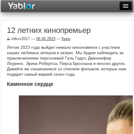
Разместить статью
Войти
12 летних кинопремьер
Неделя
vitkvv2017
—
06.06.2023
—
Кино
Месяц
Летом 2023 года выйдет немало киноновинок с участием
наших любимых актеров и актрис. Мы будем наблюдать за
Рейтинги
приключениями персонажей Галь Гадот, Дженнифер
Лоуренс, Эрика Робертса, Пирса Броснана и многих других.
Архив
Давайте же ознакомимся со списком фильмов, которые нам
подарит самый жаркий сезон года.
Фототоп
Каменное сердце
Видеотоп