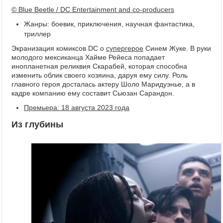
© Blue Beetle / DC Entertainment and co-producers
Жанры: боевик, приключения, научная фантастика,
триллер
Экранизация комиксов DC о
супергерое
Синем Жуке. В руки
молодого мексиканца Хайме Рейеса попадает
инопланетная реликвия Скарабей, которая способна
изменить облик своего хозяина, даруя ему силу. Роль
главного героя досталась актеру Шоло Маридуэнье, а в
кадре компанию ему составит Сьюзан Сарандон.
Премьера: 18 августа 2023 года
Из глубины