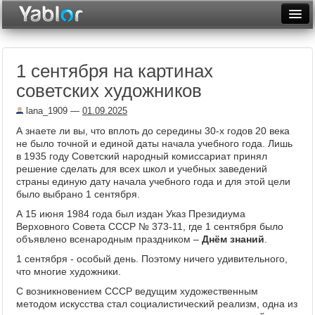
Разместить статью
Войти
1 сентября на картинах
Неделя
советских художников
Месяц
lana_1909
—
01.09.2025
Рейтинги
А знаете ли вы, что вплоть до середины 30-х годов 20 века
не было точной и единой даты начала учебного года. Лишь
Архив
в 1935 году Советский народный комиссариат принял
решение сделать для всех школ и учебных заведений
страны единую дату начала учебного года и для этой цели
Фототоп
было выбрано 1 сентября.
Видеотоп
А 15 июня 1984 года был издан Указ Президиума
Верховного Совета СССР № 373-11, где 1 сентября было
объявлено всенародным праздником –
Днём знаний
.
1 сентября - особый день. Поэтому ничего удивительного,
что многие художники.
С возникновением СССР ведущим художественным
методом искусства стал социалистический реализм, одна из