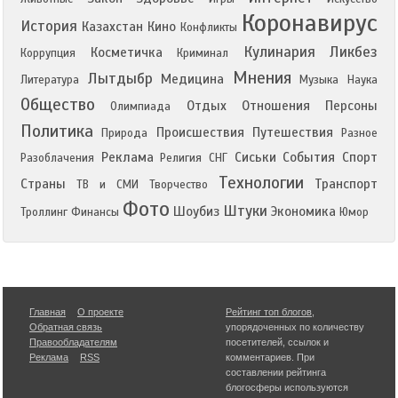
Коронавирус
История
Казахстан
Кино
Конфликты
Кулинария
Ликбез
Косметичка
Коррупция
Криминал
Мнения
Лытдыбр
Медицина
Литература
Музыка
Наука
Общество
Отдых
Отношения
Персоны
Олимпиада
Политика
Происшествия
Путешествия
Природа
Разное
Реклама
Сиськи
События
Спорт
Разоблачения
Религия
СНГ
Технологии
Страны
Транспорт
ТВ и СМИ
Творчество
Фото
Штуки
Шоубиз
Экономика
Троллинг
Финансы
Юмор
Главная
О проекте
Рейтинг топ блогов
,
Обратная связь
упорядоченных по количеству
Правообладателям
посетителей, ссылок и
Реклама
RSS
комментариев. При
составлении рейтинга
блогосферы используются