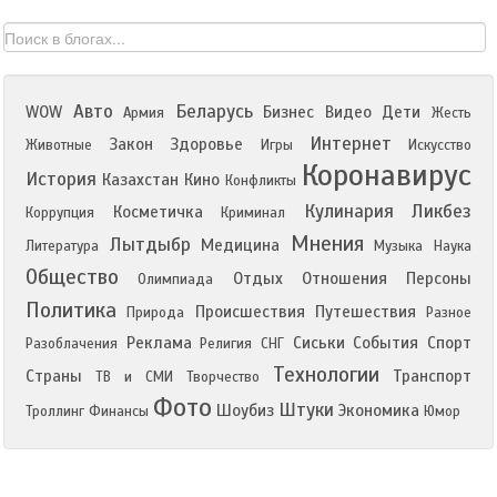
Авто
Беларусь
WOW
Бизнес
Видео
Дети
Армия
Жесть
Интернет
Закон
Здоровье
Животные
Игры
Искусство
Коронавирус
История
Казахстан
Кино
Конфликты
Кулинария
Ликбез
Косметичка
Коррупция
Криминал
Мнения
Лытдыбр
Медицина
Литература
Музыка
Наука
Общество
Отдых
Отношения
Персоны
Олимпиада
Политика
Происшествия
Путешествия
Природа
Разное
Реклама
Сиськи
События
Спорт
Разоблачения
Религия
СНГ
Технологии
Страны
Транспорт
ТВ и СМИ
Творчество
Фото
Штуки
Шоубиз
Экономика
Троллинг
Финансы
Юмор