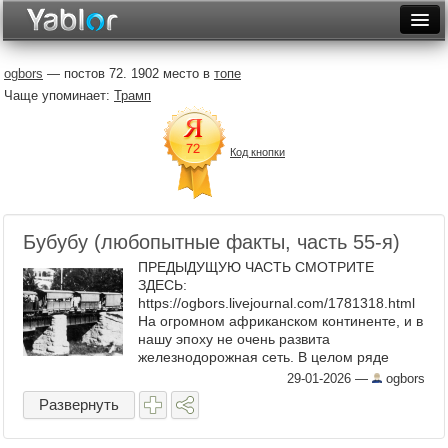
Разместить статью
Войти
ogbors
— постов 72. 1902 место в
топе
Чаще упоминает:
Трамп
Неделя
Месяц
Код кнопки
Рейтинги
Архив
Бубубу (любопытные факты, часть 55-я)
Фототоп
ПРЕДЫДУЩУЮ ЧАСТЬ СМОТРИТЕ
ЗДЕСЬ:
Видеотоп
https://ogbors.livejournal.com/1781318.html
На огромном африканском континенте, и в
нашу эпоху не очень развита
железнодорожная сеть. В целом ряде
стран (причëм немаленьких) - вообще нет
29-01-2026
—
ogbors
ни одного метра железных дорог. Тем
Развернуть
более их ничтожно мало ...