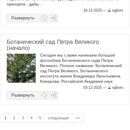
принципа - дабы ...
16-12-2025
—
ogbors
Развернуть
Ботанический сад Петра Великого
(начало)
Сегодня мы с вами начинаем большой
фотообзор Ботанического сада Петра
Великого. Полное название: Ботанический
сад Петра Великого, Ботанического
института имени Владимира Леонтьевича
Комарова, Российской Академии наук
(Ботанический сад БИН РАН). Он же -
03-12-2025
—
ogbors
бывший Императорский Ботанический ...
Развернуть
1
2
3
4
5
следующая
>>