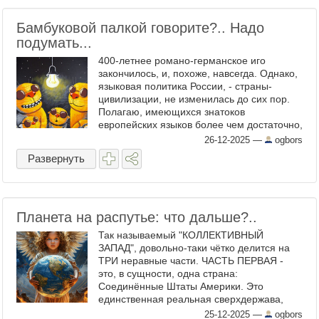
Бамбуковой палкой говорите?.. Надо
подумать...
400-летнее романо-германское иго
закончилось, и, похоже, навсегда. Однако,
языковая политика России, - страны-
цивилизации, не изменилась до сих пор.
Полагаю, имеющихся знатоков
европейских языков более чем достаточно,
а допросить пленного на поле боя
26-12-2025
—
ogbors
способен каждый при помощи ...
Развернуть
Планета на распутье: что дальше?..
Так называемый "КОЛЛЕКТИВНЫЙ
ЗАПАД", довольно-таки чëтко делится на
ТРИ неравные части. ЧАСТЬ ПЕРВАЯ -
это, в сущности, одна страна:
Соединëнные Штаты Америки. Это
единственная реальная сверхдержава,
которая рулит миром - подчеркну: ВСЕМ
25-12-2025
—
ogbors