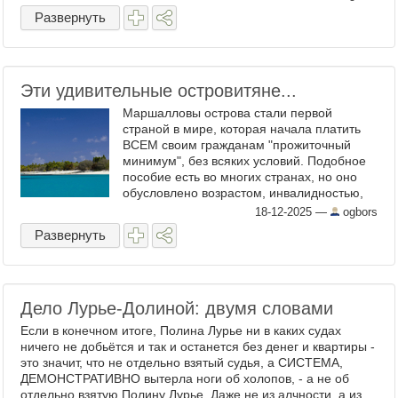
миром, без исключения. Это ведь именно
Развернуть
ИХ ...
Эти удивительные островитяне...
Маршалловы острова стали первой
страной в мире, которая начала платить
ВСЕМ своим гражданам "прожиточный
минимум", без всяких условий. Подобное
пособие есть во многих странах, но оно
обусловлено возрастом, инвалидностью,
"социальной слабостью", трудовым
18-12-2025
—
ogbors
стажем, а также ...
Развернуть
Дело Лурье-Долиной: двумя словами
Если в конечном итоге, Полина Лурье ни в каких судах
ничего не добьëтся и так и останется без денег и квартиры -
это значит, что не отдельно взятый судья, а СИСТЕМА,
ДЕМОНСТРАТИВНО вытерла ноги об холопов, - а не об
отдельно взятую Полину Лурье. Даже не из алчности, а из