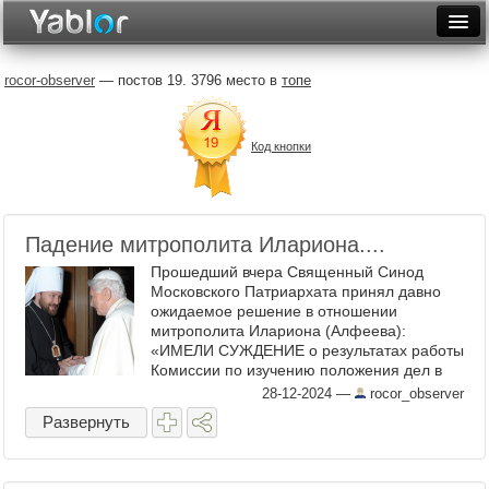
Разместить статью
Войти
rocor-observer
— постов 19. 3796 место в
топе
Неделя
Код кнопки
Месяц
Рейтинги
Архив
Падение митрополита Илариона....
Прошедший вчера Священный Синод
Фототоп
Московского Патриархата принял давно
ожидаемое решение в отношении
Видеотоп
митрополита Илариона (Алфеева):
«ИМЕЛИ СУЖДЕНИЕ о результатах работы
Комиссии по изучению положения дел в
Будапештско-Венгерской епархии.
28-12-2024
—
rocor_observer
ПОСТАНОВИЛИ: Просить Предстоятеля
Развернуть
Русской ...