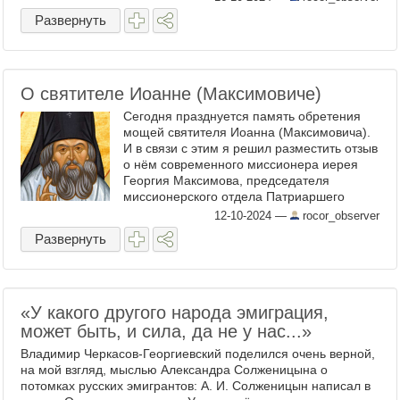
Развернуть
О святителе Иоанне (Максимовиче)
Сегодня празднуется память обретения
мощей святителя Иоанна (Максимовича).
И в связи с этим я решил разместить отзыв
о нём современного миссионера иерея
Георгия Максимова, председателя
миссионерского отдела Патриаршего
экзархата Африки: «Мне довелось
12-10-2024
—
rocor_observer
посетить почти сотню стран и в ...
Развернуть
«У какого другого народа эмиграция,
может быть, и сила, да не у нас...»
Владимир Черкасов-Георгиевский поделился очень верной,
на мой взгляд, мыслью Александра Солженицына о
потомках русских эмигрантов: А. И. Солженицын написал в