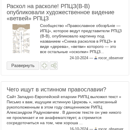
Раскол на расколе! РПЦЗ(В-В)
опубликовали художественное видение
«ветвей» РПЦЗ
Сообщество «Православное обозрѣнiе —
ИПЦ», которое ведут представители РПЦЗ
(В-В), опубликовало картинку под
названием «Схема расколов в РПЦЗ» в
виде «дерева», «ветви» которого — это
все остальные «осколки» РПЦЗ...
Собственно, РПЦЗ (В-В) никогда никаких
24-10-2024
—
rocor_observer
«осколков» и не признавала, ...
Развернуть
Чего ищут в истинном православии?
Сайт Западно-Европейской епархии РИПЦ выложил текст «
Письмо к вам, ищущим истинную Церковь », написанный
рукоположенным в этом году священником РИПЦ
Александром Радуновичем . В данном тексте он уже никого
не проклинает и не анафематствует, а стремится
сосредоточиться на том, чем хороша ...
16-10-2024
—
rocor_observer