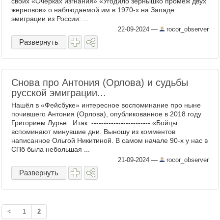
своих «Очерках изгнания» «Угодило зёрнышко промеж двух
жерновов» о наблюдаемой им в 1970-х на Западе
эмиграции из России: ...
22-09-2024
—
rocor_observer
Развернуть
Снова про Антония (Орлова) и судьбы
русской эмиграции...
Нашёл в «Фейсбуке» интересное воспоминание про ныне
почившего Антония (Орлова), опубликованное в 2018 году
Григорием Лурье . Итак: ------------------------ «Бойцы
вспоминают минувшие дни. Выношу из комментов
написанное Ольгой Никитиной. В самом начале 90-х у нас в
СПб была небольшая ...
21-09-2024
—
rocor_observer
Развернуть
<
1
2