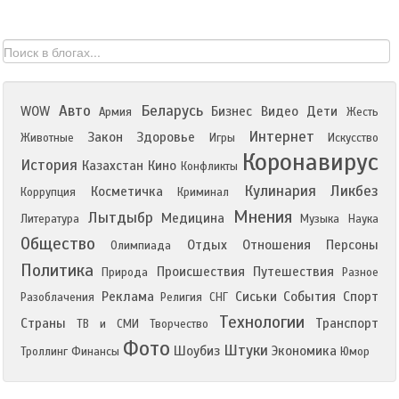
Авто
Беларусь
WOW
Бизнес
Видео
Дети
Армия
Жесть
Интернет
Закон
Здоровье
Животные
Игры
Искусство
Коронавирус
История
Казахстан
Кино
Конфликты
Кулинария
Ликбез
Косметичка
Коррупция
Криминал
Мнения
Лытдыбр
Медицина
Литература
Музыка
Наука
Общество
Отдых
Отношения
Персоны
Олимпиада
Политика
Происшествия
Путешествия
Природа
Разное
Реклама
Сиськи
События
Спорт
Разоблачения
Религия
СНГ
Технологии
Страны
Транспорт
ТВ и СМИ
Творчество
Фото
Штуки
Шоубиз
Экономика
Троллинг
Финансы
Юмор