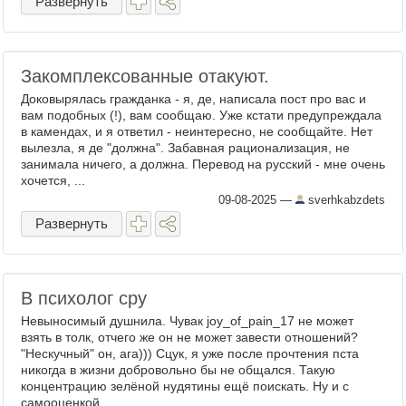
Развернуть
Закомплексованные отакуют.
Доковырялась гражданка - я, де, написала пост про вас и
вам подобных (!), вам сообщаю. Уже кстати предупреждала
в камендах, и я ответил - неинтересно, не сообщайте. Нет
вылезла, я де "должна". Забавная рационализация, не
занимала ничего, а должна. Перевод на русский - мне очень
хочется, ...
09-08-2025
—
sverhkabzdets
Развернуть
В психолог сру
Невыносимый душнила. Чувак joy_of_pain_17 не может
взять в толк, отчего же он не может завести отношений?
"Нескучный" он, ага))) Сцук, я уже после прочтения пста
никогда в жизни добровольно бы не общался. Такую
концентрацию зелёной нудятины ещё поискать. Ну и с
самооценкой ...