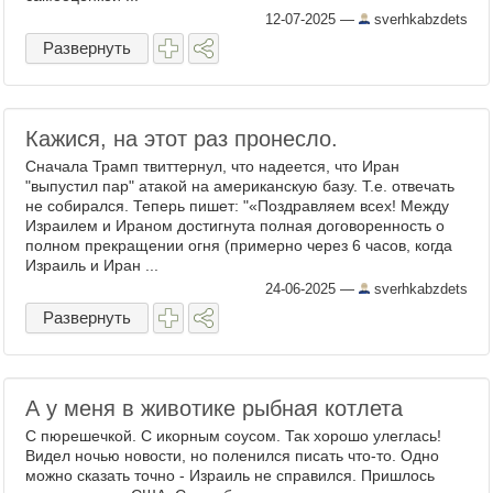
12-07-2025
—
sverhkabzdets
Развернуть
Кажися, на этот раз пронесло.
Сначала Трамп твиттернул, что надеется, что Иран
"выпустил пар" атакой на американскую базу. Т.е. отвечать
не собирался. Теперь пишет: "«Поздравляем всех! Между
Израилем и Ираном достигнута полная договоренность о
полном прекращении огня (примерно через 6 часов, когда
Израиль и Иран ...
24-06-2025
—
sverhkabzdets
Развернуть
А у меня в животике рыбная котлета
С пюрешечкой. С икорным соусом. Так хорошо улеглась!
Видел ночью новости, но поленился писать что-то. Одно
можно сказать точно - Израиль не справился. Пришлось