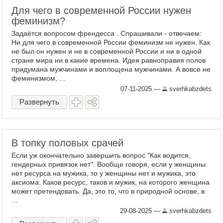
Для чего в современной России нужен
феминизм?
Задаётся вопросом френдесса . Спрашивали - отвечаем:
Ни для чего в современной России феминизм не нужен. Как
не был он нужен и не в современной России и ни в одной
стране мира ни в какие времена. Идея равноправия полов
придумана мужчинами и воплощена мужчинами. А вовсе не
феминизмом, ...
07-11-2025
—
sverhkabzdets
Развернуть
В топку половых срачей
Если уж окончательно завершить вопрос "Как водится,
гендерных привязок нет". Вообще говоря, если у женщины
нет ресурса на мужика, то у женщины нет и мужика, это
аксиома. Каков ресурс, таков и мужик, на которого женщина
может претендовать. Да, это то, что в природной основе, в
...
29-08-2025
—
sverhkabzdets