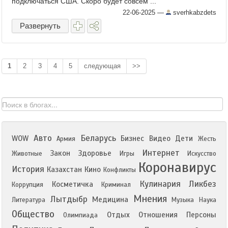
подключаться США. Скоро будет совсем ...
22-06-2025
—
sverhkabzdets
Развернуть
1
2
3
4
5
следующая
>>
Авто
Беларусь
WOW
Бизнес
Видео
Дети
Армия
Жесть
Интернет
Закон
Здоровье
Животные
Игры
Искусство
Коронавирус
История
Казахстан
Кино
Конфликты
Кулинария
Ликбез
Косметичка
Коррупция
Криминал
Мнения
Лытдыбр
Медицина
Литература
Музыка
Наука
Общество
Отдых
Отношения
Персоны
Олимпиада