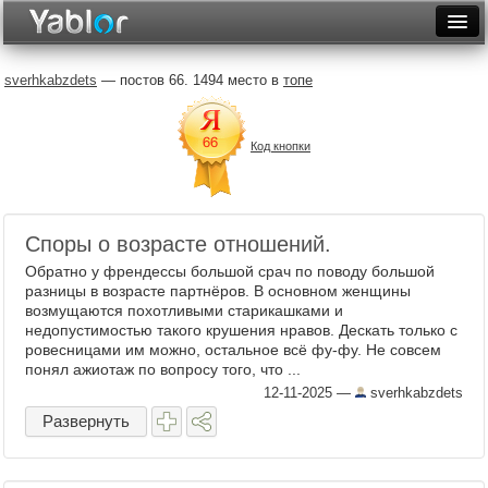
Разместить статью
Войти
sverhkabzdets
— постов 66. 1494 место в
топе
Неделя
Код кнопки
Месяц
Рейтинги
Архив
Споры о возрасте отношений.
Обратно у френдессы большой срач по поводу большой
Фототоп
разницы в возрасте партнёров. В основном женщины
возмущаются похотливыми старикашками и
Видеотоп
недопустимостью такого крушения нравов. Дескать только с
ровесницами им можно, остальное всё фу-фу. Не совсем
понял ажиотаж по вопросу того, что ...
12-11-2025
—
sverhkabzdets
Развернуть