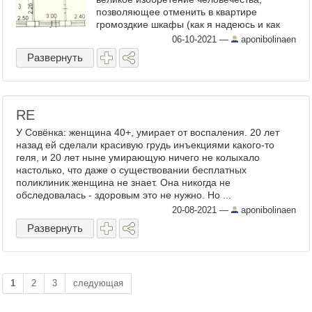
позволяющее отменить в квартире
громоздкие шкафы (как я надеюсь и как
Рома собирается сделать). По сути, в
06-10-2021
—
aponibolinaen
квартире я была всего один раз проездом,
Развернуть
когда ...
RE
У Совёнка: женщина 40+, умирает от воспаления. 20 лет
назад ей сделали красивую грудь инъекциями какого-то
геля, и 20 лет ныне умирающую ничего не колыхало
настолько, что даже о существовании бесплатных
поликлиник женщина не знает. Она никогда не
обследовалась - здоровым это не нужно. Но ...
20-08-2021
—
aponibolinaen
Развернуть
1
2
3
следующая