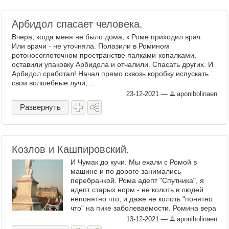
Арбидол спасает человека.
Вчера, когда меня не было дома, к Роме приходил врач.
Или врачи - не уточняла. Полазили в Ромином
ротоносоглоточном пространстве палками-копалками,
оставили упаковку Арбидола и отчалили. Спасать других. И
Арбидол сработал! Начал прямо сквозь коробку испускать
свои волшебные лучи, ...
23-12-2021
—
aponibolinaen
Развернуть
Козлов и Кашпировский.
И Чумак до кучи. Мы ехали с Ромой в
машине и по дороге занимались
перебранкой. Рома адепт "Спутника", я
адепт старых норм - не колоть в людей
непонятно что, и даже не колоть "понятно
что" на пике заболеваемости. Ромина вера
зиждется на том, что советские люди (то
13-12-2021
—
aponibolinaen
есть я, мои подружки и ...