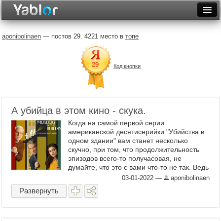
Разместить статью
Войти
aponibolinaen
— постов 29. 4221 место в
топе
Неделя
Код кнопки
Месяц
Рейтинги
Архив
А убийца в этом кино - скука.
Когда на самой первой серии
Фототоп
американской десятисерийки "Убийства в
одном здании" вам станет несколько
Видеотоп
скучно, при том, что продолжительность
эпизодов всего-то получасовая, не
думайте, что это с вами что-то не так. Ведь
интернет полон хвалебных отзывов о
03-01-2022
—
aponibolinaen
сериале! Нет, с вами всё так. Это ...
Развернуть