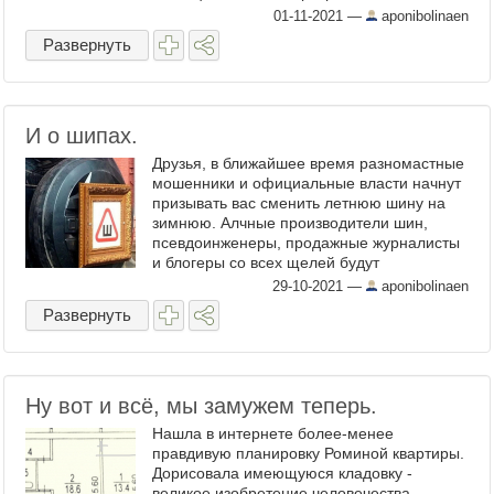
«Рутаун», Дом сдан в 1 кв. 2014 Москва,
01-11-2021
—
aponibolinaen
НАО (Новомосковский), ...
Развернуть
И о шипах.
Друзья, в ближайшее время разномастные
мошенники и официальные власти начнут
призывать вас сменить летнюю шину на
зимнюю. Алчные производители шин,
псевдоинженеры, продажные журналисты
и блогеры со всех щелей будут
уговаривать вас заплатить космические
29-10-2021
—
aponibolinaen
деньги за абсолютно ненужный и ...
Развернуть
Ну вот и всё, мы замужем теперь.
Нашла в интернете более-менее
правдивую планировку Роминой квартиры.
Дорисовала имеющуюся кладовку -
великое изобретение человечества,