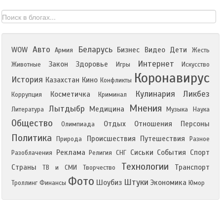
Авто
Беларусь
WOW
Бизнес
Видео
Дети
Армия
Жесть
Интернет
Закон
Здоровье
Животные
Игры
Искусство
Коронавирус
История
Казахстан
Кино
Конфликты
Кулинария
Ликбез
Косметичка
Коррупция
Криминал
Мнения
Лытдыбр
Медицина
Литература
Музыка
Наука
Общество
Отдых
Отношения
Персоны
Олимпиада
Политика
Происшествия
Путешествия
Природа
Разное
Реклама
Сиськи
События
Спорт
Разоблачения
Религия
СНГ
Технологии
Страны
Транспорт
ТВ и СМИ
Творчество
Фото
Штуки
Шоубиз
Экономика
Троллинг
Финансы
Юмор