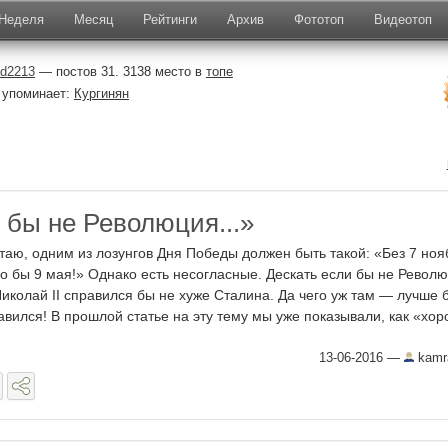
Неделя
Месяц
Рейтинги
Архив
Фототоп
Видеотоп
d2213
— постов 31. 3138 место в
топе
 упоминает:
Кургинян
 бы не Революция...»
таю, одним из лозунгов Дня Победы должен быть такой: «Без 7 ноя
о бы 9 мая!» Однако есть несогласные. Дескать если бы не Револю
Николай II справился бы не хуже Сталина. Да чего уж там — лучше 
авился! В прошлой статье на эту тему мы уже показывали, как «хоро
13-06-2016
—
kamr