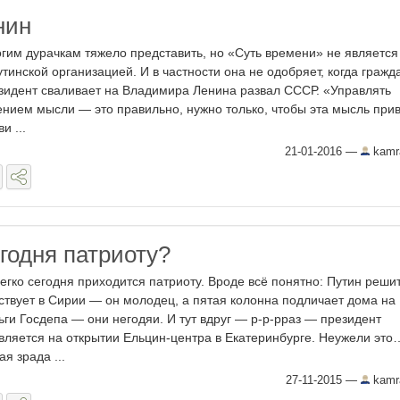
нин
гим дурачкам тяжело представить, но «Суть времени» не является
утинской организацией. И в частности она не одобряет, когда гражд
зидент сваливает на Владимира Ленина развал СССР. «Управлять
ением мысли — это правильно, нужно только, чтобы эта мысль прив
и ...
21-01-2016
—
kamr
годня патриоту?
егко сегодня приходится патриоту. Вроде всё понятно: Путин реши
ствует в Сирии — он молодец, а пятая колонна подличает дома на
ьги Госдепа — они негодяи. И тут вдруг — р-р-рраз — президент
вляется на открытии Ельцин-центра в Екатеринбурге. Неужели это
ая зрада ...
27-11-2015
—
kamr