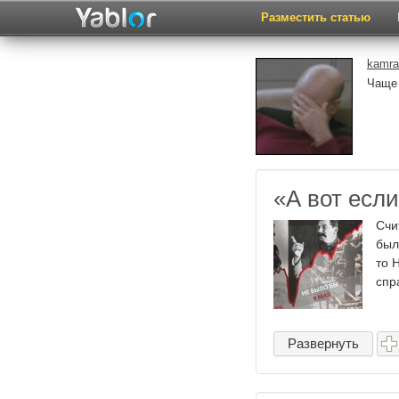
Разместить статью
kamra
Чаще
«А вот если
Счи
был
то 
спр
Развернуть