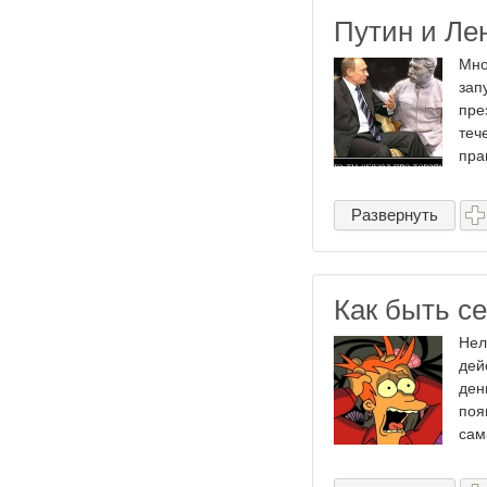
Путин и Ле
Мно
зап
пре
теч
прав
Развернуть
Как быть се
Нел
дей
ден
поя
сам