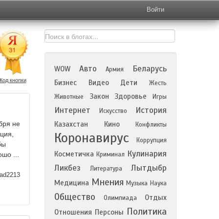
Войти
Авто
Беларусь
WOW
Армия
Код кнопки
Бизнес
Видео
Дети
Жесть
Закон
Здоровье
Животные
Игры
Интернет
История
Искусство
бря не
Казахстан
Кино
Конфликты
Коронавирус
ция,
Коррупция
бы
Кулинария
Косметичка
шо ...
Криминал
Ликбез
Лытдыбр
Литература
ad2213
Мнения
Медицина
Музыка
Наука
Общество
Отдых
Олимпиада
Политика
Отношения
Персоны