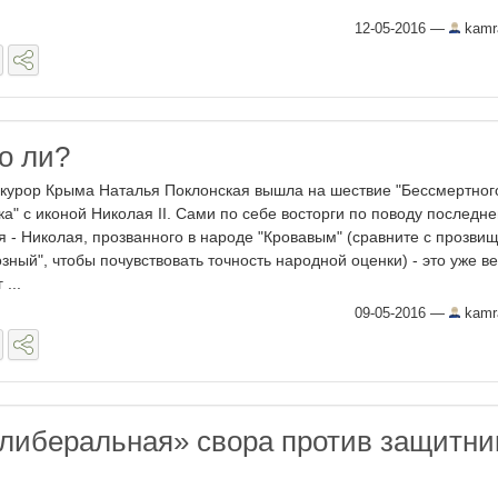
12-05-2016
—
kamr
о ли?
курор Крыма Наталья Поклонская вышла на шествие "Бессмертног
ка" с иконой Николая II. Сами по себе восторги по поводу последне
я - Николая, прозванного в народе "Кровавым" (сравните с прозви
озный", чтобы почувствовать точность народной оценки) - это уже в
 ...
09-05-2016
—
kamr
либеральная» свора против защитни