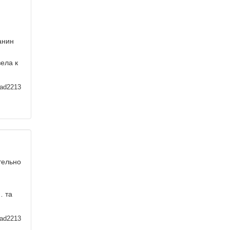
анин
ела к
ad2213
тельно
… та
ad2213