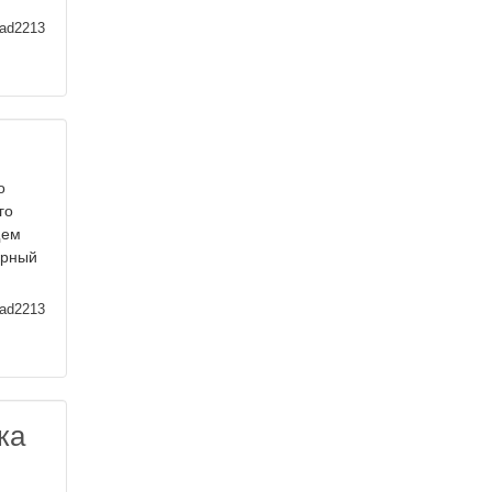
ad2213
о
го
щем
ерный
ad2213
ка