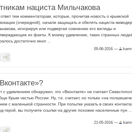
тникам нациста Мильчакова
 ответ тем комментаторам, которые, прочитав новость о крымской
вокации (очередной), начали защищать и обелять нациста-живоде
ьчакова, игнорируя или подвергая сомнению его взгляды и
тверждающие их факты. К моему удивлению, таких странных люде
ралось достаточно мног ...
05-06-2016
—
kamr
Вконтакте»?
ут с удивлением обнаружил, что «Вконтакте» не считает Севастопол
бще Крым частью России. Ну, т.е. считает, но только «на полшишечк
нем с маленькой странности. При попытке указать в своих контакта
од-герой, вы получите ссылки на другие похожие населенные пун ...
21-05-2016
—
kamr