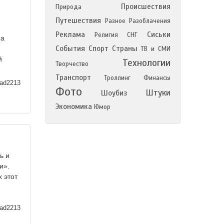
Происшествия
Природа
Путешествия
Разное
Разоблачения
Реклама
Сиськи
Религия
СНГ
ра
События
Спорт
Страны
ТВ и СМИ
й
Технологии
Творчество
Транспорт
Троллинг
Финансы
ad2213
Фото
Штуки
Шоубиз
Экономика
Юмор
ь и
и».
х этот
ad2213