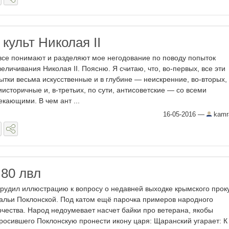
культ Николая II
все понимают и разделяют мое негодование по поводу попыток
величивания Николая II. Поясню. Я считаю, что, во-первых, все эти
ытки весьма искусственные и в глубине — неискренние, во-вторых,
иисторичные и, в-третьих, по сути, антисоветские — со всеми
екающими. В чем ант ...
16-05-2016
—
kamr
80 лвл
рудил иллюстрацию к вопросу о недавней выходке крымского прок
альи Поклонской. Под катом ещё парочка примеров народного
рчества. Народ недоумевает насчет байки про ветерана, якобы
росившего Поклонскую пронести икону царя: Щаранский угарает: К в