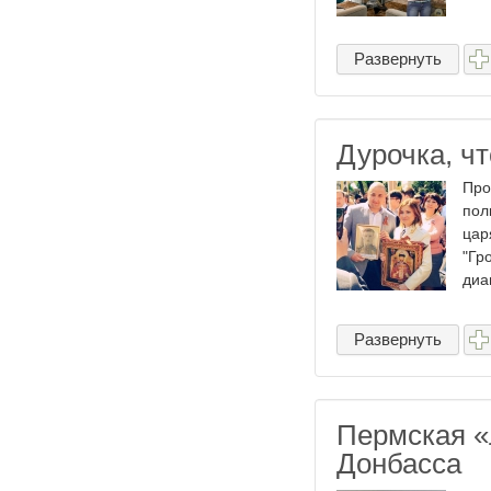
Развернуть
Дурочка, чт
Про
пол
цар
"Гр
диаг
Развернуть
Пермская «
Донбасса