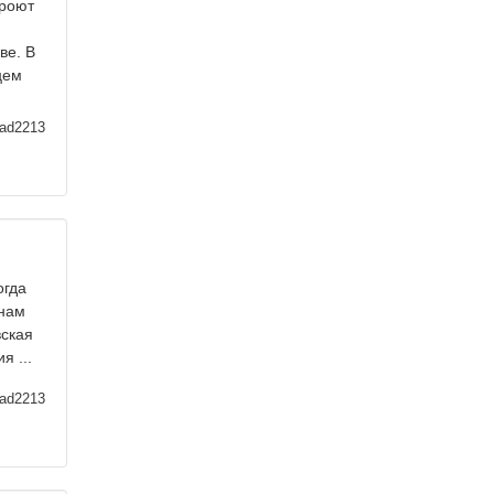
кроют
ве. В
цем
ad2213
огда
инам
вская
я ...
ad2213