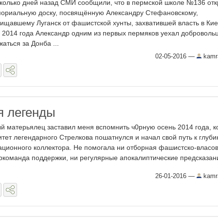
колько дней назад СМИ сообщили, что в пермской школе №136 от
ориальную доску, посвящённую Александру Стефановскому,
ищавшему Луганск от фашистской хунты, захватившей власть в Кие
 2014 года Александр одним из первых пермяков уехал доброволь
жаться за Донба ...
02-05-2016
—
kamr
я легенды
й матерьялец заставил меня вспомнить ч0рную осень 2014 года, к
итет легендарного Стрелкова пошатнулся и начал свой путь к глуб
ационного коллектора. Не помогала ни отборная фашистско-власо
ркоманда поддержки, ни регулярные апокалиптические предсказани
26-01-2016
—
kamr