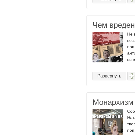
Чем вреден 
Не 
воз
поп
ант
выт
Развернуть
Монархизм 
Соо
Нат
тво
поп