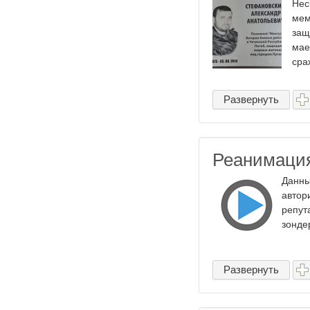
Нес
мем
защ
мае
сра
Развернуть
Реанимаци
Данны
автор
репут
зонде
Развернуть