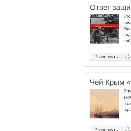
Ответ защи
Это
про
Мил
под
наб
Развернуть
Чей Крым «
Я т
воо
Нач
гор
Развернуть