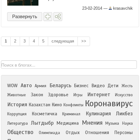
23-02-2014
—
krasavchik
Развернуть
1
2
3
4
5
следующая
>>
Авто
Беларусь
WOW
Бизнес
Видео
Дети
Армия
Жесть
Интернет
Закон
Здоровье
Животные
Игры
Искусство
Коронавирус
История
Казахстан
Кино
Конфликты
Кулинария
Ликбез
Косметичка
Коррупция
Криминал
Мнения
Лытдыбр
Медицина
Литература
Музыка
Наука
Общество
Отдых
Отношения
Персоны
Олимпиада