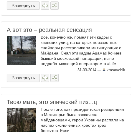
общественного мнения. ...
Развернуть
А вот это – реальная сенсация
Все, конечно же, помнят эти кадры с
киевских улиц, на которых неизвестные
снайперы расстреливали митингующих с
Майдана. Снял эти кадры Ацамаз Кочиев,
бывший московский папарацци, ныне
подрабатывающий оператором в «Life
News». Кочиев – родом из Южной Осетии.
31-03-2014
—
krasavchik
blagin_anton провел ...
Развернуть
Твою мать, это эпический пиз...ц
После того, как президентская резиденция
в Межигорье была захвачена
майдановцами, герои Украины распяли на
наспех сколоченных крестах трех
беркутов. Если ...