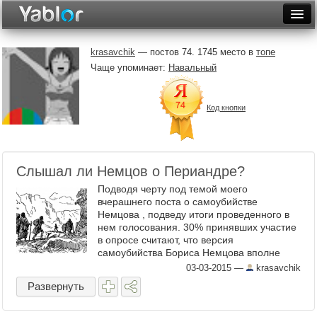
Разместить статью
Войти
krasavchik
— постов 74. 1745 место в
топе
Чаще упоминает:
Навальный
Неделя
Месяц
Код кнопки
Рейтинги
Архив
Слышал ли Немцов о Периандре?
Фототоп
Подводя черту под темой моего
вчерашнего поста о самоубийстве
Видеотоп
Немцова , подведу итоги проведенного в
нем голосования. 30% принявших участие
в опросе считают, что версия
самоубийства Бориса Немцова вполне
имеет право на существование. 70%
03-03-2015
—
krasavchik
«покрутили пальцем у виска», посчитав
Развернуть
меня ук ...