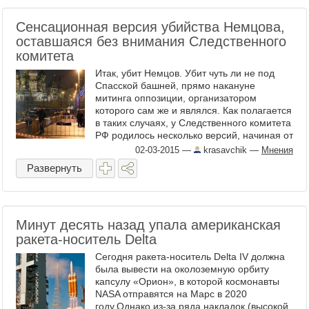
Сенсационная версия убийства Немцова,
оставшаяся без внимания Следственного
комитета
Итак, убит Немцов. Убит чуть ли не под
Спасской башней, прямо накануне
митинга оппозиции, организатором
которого сам же и являлся. Как полагается
в таких случаях, у Следственного комитета
РФ родилось несколько версий, начиная от
«сакральной жертвы» и заканчивая
02-03-2015
—
krasavchik
—
Мнения
банальной бытовухой. Но н ...
Развернуть
Минут десять назад упала американская
ракета-носитель Delta
Сегодня ракета-носитель Delta IV должна
была вывести на околоземную орбиту
капсулу «Орион», в которой космонавты
NASA отправятся на Марс в 2020
году.Однако из-за ряда накладок (высокой