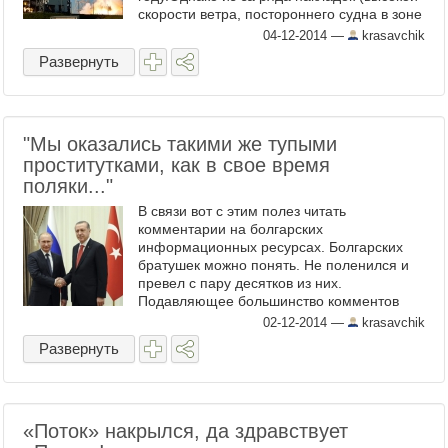
скорости ветра, постороннего судна в зоне
запуска, проблемы с топливными
04-12-2014
—
krasavchik
клапанами), ракета не смогла ...
Развернуть
"Мы оказались такими же тупыми
проститутками, как в свое время
поляки..."
В связи вот с этим полез читать
комментарии на болгарских
информационных ресурсах. Болгарских
братушек можно понять. Не поленился и
превел с пару десятков из них.
Подавляющее большинство комментов
написаны, естественным образом, вот в
02-12-2014
—
krasavchik
таком вот духе: * * * Да, случилось то, о чем
Развернуть
...
«Поток» накрылся, да здравствует