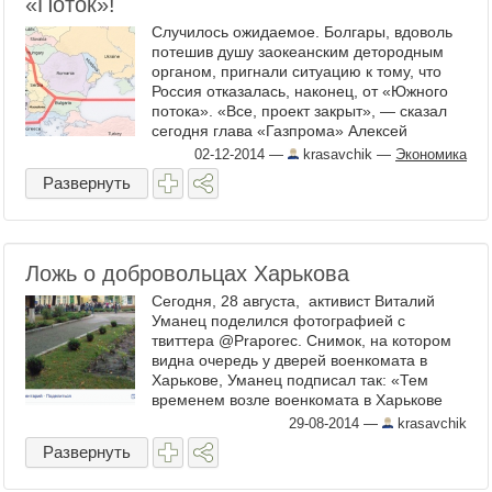
«Поток»!
Случилось ожидаемое. Болгары, вдоволь
потешив душу заокеанским детородным
органом, пригнали ситуацию к тому, что
Россия отказалась, наконец, от «Южного
потока». «Все, проект закрыт», — сказал
сегодня глава «Газпрома» Алексей
Миллер, отметив, что возврат к
02-12-2014
—
krasavchik
—
Экономика
реализации проекта уже невозмож ...
Развернуть
Ложь о добровольцах Харькова
Сегодня, 28 августа, активист Виталий
Уманец поделился фотографией с
твиттера @Praporec. Снимок, на котором
видна очередь у дверей военкомата в
Харькове, Уманец подписал так: «Тем
временем возле военкомата в Харькове
сегодня возникла очередь из тех, кто
29-08-2014
—
krasavchik
желает взять ...
Развернуть