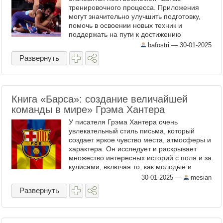
тренировочного процесса. Приложения
могут значительно улучшить подготовку,
помочь в освоении новых техник и
поддержать на пути к достижению
спортивных целей. Они предоставляют
bafostri —
30-01-2025
инструменты для анализа, обучения и
Развернуть
общения, ...
Книга «Барса»: создание величайшей
команды в мире» Грэма Хантера
У писателя Грэма Хантера очень
увлекательный стиль письма, который
создает яркое чувство места, атмосферы и
характера. Он исследует и раскрывает
множество интересных историй с поля и за
кулисами, включая то, как молодые и
перспективные таланты Месси и Андрес
30-01-2025
—
mesian
Иньеста были близки к ...
Развернуть