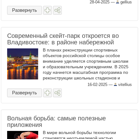
формирование определенных мышечных
28-04-2025
—
gellius
групп. Понимание своих целей поможет ...
Развернуть
Современный скейт-парк откроется во
Владивостоке: в районе набережной
В планах реконструкции спортивных
объектов российской столицы особое
внимание уделяется спортивным школам
и образовательным учреждениям. В 2025
году начнется масштабная программа по
реконструкции школьных стадионов и
спортзалов. Многие из этих объектов не
16-02-2025
—
vitellius
обновлялись с момента их ...
Развернуть
Вольная борьба: самые полезные
приложения
В мире вольной борьбы технологии
становятся неотъемлемой частью