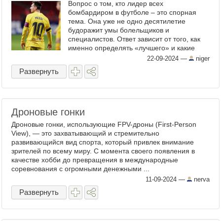
Вопрос о том, кто лидер всех
бомбардиром в футболе – это спорная
тема. Она уже не одно десятилетие
будоражит умы болельщиков и
специалистов. Ответ зависит от того, как
именно определять «лучшего» и какие
критерии считать важными. Ставки на
22-09-2024
—
niger
спорт позволяют выделить любого
Развернуть
футболиста ...
Дроновые гонки
Дроновые гонки, использующие FPV-дроны (First-Person
View), — это захватывающий и стремительно
развивающийся вид спорта, который привлек внимание
зрителей по всему миру. С момента своего появления в
качестве хобби до превращения в международные
соревнования с огромными денежными ...
11-09-2024
—
nerva
Развернуть