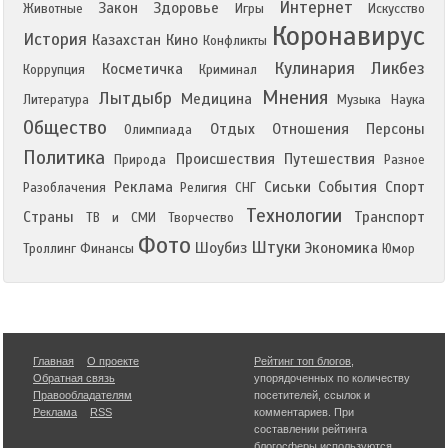
Интернет
Закон
Здоровье
Животные
Игры
Искусство
Коронавирус
История
Казахстан
Кино
Конфликты
Кулинария
Ликбез
Косметичка
Коррупция
Криминал
Мнения
Лытдыбр
Медицина
Литература
Музыка
Наука
Общество
Отдых
Отношения
Персоны
Олимпиада
Политика
Происшествия
Путешествия
Природа
Разное
Реклама
Сиськи
События
Спорт
Разоблачения
Религия
СНГ
Технологии
Страны
Транспорт
ТВ и СМИ
Творчество
Фото
Штуки
Шоубиз
Экономика
Троллинг
Финансы
Юмор
Главная
О проекте
Рейтинг топ блогов
,
Обратная связь
упорядоченных по количеству
Правообладателям
посетителей, ссылок и
Реклама
RSS
комментариев. При
составлении рейтинга
блогосферы используются