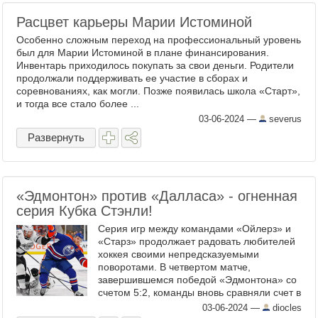
Расцвет карьеры Марии Истоминой
Особенно сложным переход на профессиональный уровень
был для Марии Истоминой в плане финансирования.
Инвентарь приходилось покупать за свои деньги. Родители
продолжали поддерживать ее участие в сборах и
соревнованиях, как могли. Позже появилась школа «Старт»,
и тогда все стало более ...
03-06-2024
—
severus
Развернуть
«Эдмонтон» против «Далласа» - огненная
серия Кубка Стэнли!
Серия игр между командами «Ойлерз» и
«Старз» продолжает радовать любителей
хоккея своими непредсказуемыми
поворотами. В четвертом матче,
завершившемся победой «Эдмонтона» со
счетом 5:2, команды вновь сравняли счет в
серии – 2:2. Болельщики наблюдали за
03-06-2024
—
diocles