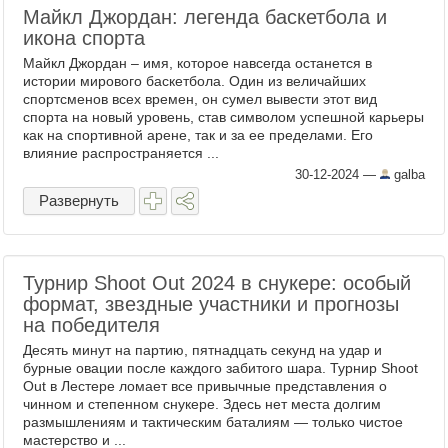
Майкл Джордан: легенда баскетбола и
икона спорта
Майкл Джордан – имя, которое навсегда останется в
истории мирового баскетбола. Один из величайших
спортсменов всех времен, он сумел вывести этот вид
спорта на новый уровень, став символом успешной карьеры
как на спортивной арене, так и за ее пределами. Его
влияние распространяется ...
30-12-2024
—
galba
Развернуть
Турнир Shoot Out 2024 в снукере: особый
формат, звездные участники и прогнозы
на победителя
Десять минут на партию, пятнадцать секунд на удар и
бурные овации после каждого забитого шара. Турнир Shoot
Out в Лестере ломает все привычные представления о
чинном и степенном снукере. Здесь нет места долгим
размышлениям и тактическим баталиям — только чистое
мастерство и ...