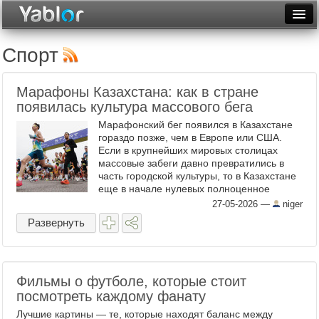
Разместить статью
Войти
Спорт
Неделя
Марафоны Казахстана: как в стране
Месяц
появилась культура массового бега
Марафонский бег появился в Казахстане
Рейтинги
гораздо позже, чем в Европе или США.
Если в крупнейших мировых столицах
Архив
массовые забеги давно превратились в
часть городской культуры, то в Казахстане
Фототоп
еще в начале нулевых полноценное
любительское беговое движение
27-05-2026
—
niger
Видеотоп
фактически отсутствовало. ...
Развернуть
Фильмы о футболе, которые стоит
посмотреть каждому фанату
Лучшие картины — те, которые находят баланс между