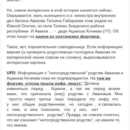
Но, самое интересное в этой истории начнется сейчас.
Оказывается, мать нынешнего и.о. министра внутренних
дел Арсена Авакова Татьяна Габараева тоже родом из
Южной Осетии, из села Тилиан Знаурского района
республики. И Аваков … - дядя Ацамаза Кочиева (!!!!). Об
этом пишут на
одном из осетинских форумов.
Такое, вот, поразительное совпаденьице. Если информация
верная (а проверить родословную господина Авакова по
материнской линии совсем не сложно), вырисовывается
интересная картина.
UPD:
Информация о "непосредственном" родстве Авакова и
Ацамаза Кочиева пока не подтверждается. На
том же
форуме, откуда пошла инфа, пишут:
"
Должна
извиниться перед ... Ациком, а так же перед всеми
вами, что приписала (ему) родство с Аваковым. Мне
просто через третье лицо передали эту инфу, что
у них общие родственники, но сегодня ... я связалась
с ним, и мне пояснили, что у них, нет
непосредственного родства". Правда, не совсем понятно,
что же означает "непосредственное родство", но имеем то,
что имеем.