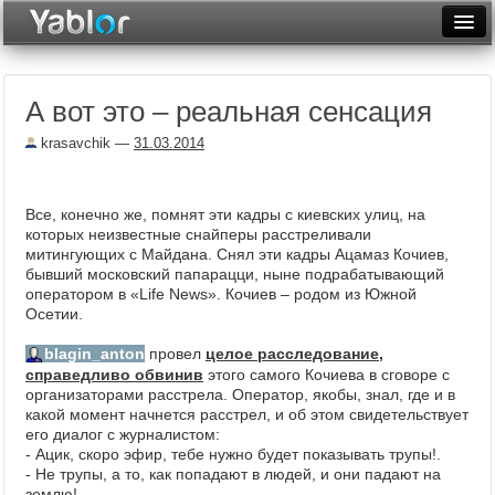
Разместить статью
Войти
А вот это – реальная сенсация
Неделя
krasavchik
—
31.03.2014
Месяц
Рейтинги
Все, конечно же, помнят эти кадры с киевских улиц, на
которых неизвестные снайперы расстреливали
Архив
митингующих с Майдана. Снял эти кадры Ацамаз Кочиев,
бывший московский папарацци, ныне подрабатывающий
Фототоп
оператором в «Life News». Кочиев – родом из Южной
Осетии.
Видеотоп
blagin_anton
провел
целое расследование,
справедливо обвинив
этого самого Кочиева в сговоре с
организаторами расстрела. Оператор, якобы, знал, где и в
какой момент начнется расстрел, и об этом свидетельствует
его диалог с журналистом:
- Ацик, скоро эфир, тебе нужно будет показывать трупы!.
- Не трупы, а то, как попадают в людей, и они падают на
землю!.