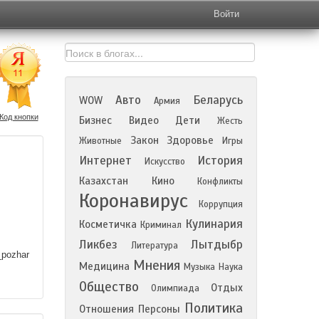
Войти
Авто
Беларусь
WOW
Армия
Код кнопки
Бизнес
Видео
Дети
Жесть
Закон
Здоровье
Животные
Игры
Интернет
История
Искусство
Казахстан
Кино
Конфликты
Коронавирус
Коррупция
Кулинария
Косметичка
Криминал
Ликбез
Лытдыбр
Литература
_pozhar
Мнения
Медицина
Музыка
Наука
Общество
Отдых
Олимпиада
Политика
Отношения
Персоны