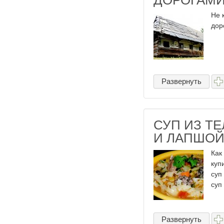
ДОРОГАМИ
Не 
дор
Развернуть
СУП ИЗ Т
И ЛАПШО
Как
куп
суп
суп
Развернуть