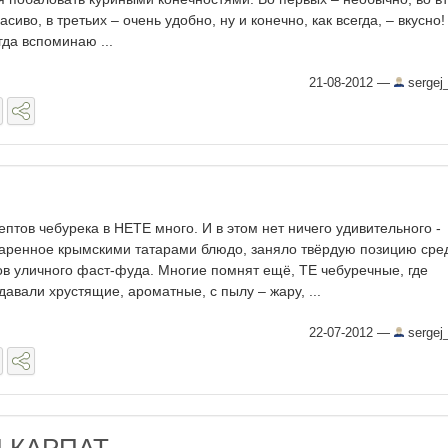
расиво, в третьих – очень удобно, ну и конечно, как всегда, – вкусно!
гда вспоминаю ...
21-08-2012
—
sergej
ептов чебурека в НЕТЕ много. И в этом нет ничего удивительного -
аренное крымскими татарами блюдо, заняло твёрдую позицию сре
ов уличного фаст-фуда. Многие помнят ещё, ТЕ чебуречные, где
давали хрустящие, ароматные, с пылу – жару, ...
22-07-2012
—
sergej