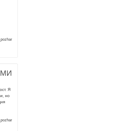
_pozhar
АМИ
ост. Я
и, но
дня
_pozhar