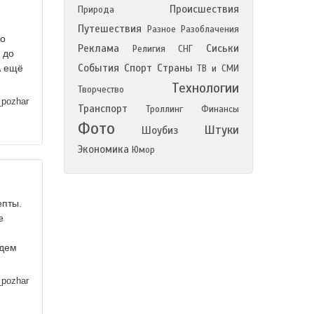
Происшествия
Природа
Путешествия
Разное
Разоблачения
но
Реклама
Сиськи
Религия
СНГ
 до
События
Спорт
Страны
А ещё
ТВ и СМИ
Технологии
Творчество
_pozhar
Транспорт
Троллинг
Финансы
Фото
Штуки
Шоубиз
Экономика
Юмор
епты.
е
дем
_pozhar