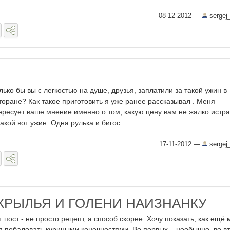
08-12-2012
—
sergej
лько бы вы с легкостью на душе, друзья, заплатили за такой ужин в
торане? Как такое приготовить я уже ранее рассказывал . Меня
ересует ваше мнение именно о том, какую цену вам не жалко истра
такой вот ужин. Одна рулька и бигос ...
17-11-2012
—
sergej
КРЫЛЬЯ И ГОЛЕНИ НАИЗНАНКУ
т пост - не просто рецепт, а способ скорее. Хочу показать, как ещё
я побаловать куриными конечностями. Во первых – необычно, во в