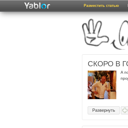
Разместить статью
СКОРО В 
А п
про
Развернуть