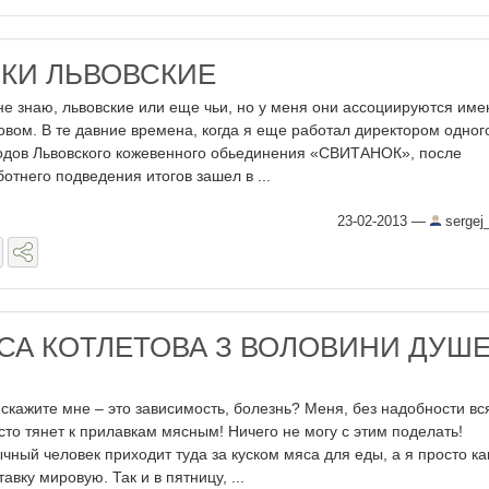
КИ ЛЬВОВСКИЕ
не знаю, львовские или еще чьи, но у меня они ассоциируются име
овом. В те давние времена, когда я еще работал директором одног
одов Львовского кожевенного обьединения «СВИТАНОК», после
ботнего подведения итогов зашел в ...
23-02-2013
—
sergej
СА КОТЛЕТОВА З ВОЛОВИНИ ДУШ
 скажите мне – это зависимость, болезнь? Меня, без надобности вс
сто тянет к прилавкам мясным! Ничего не могу с этим поделать!
чный человек приходит туда за куском мяса для еды, а я просто ка
тавку мировую. Так и в пятницу, ...