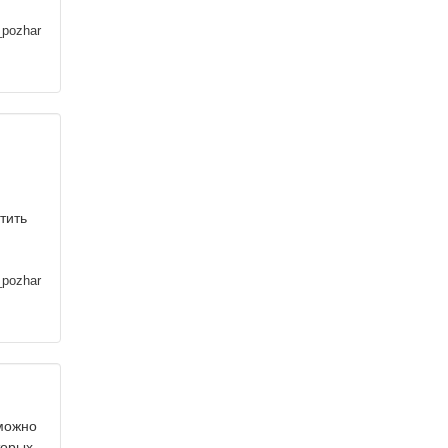
_pozhar
тить
_pozhar
 можно
торых