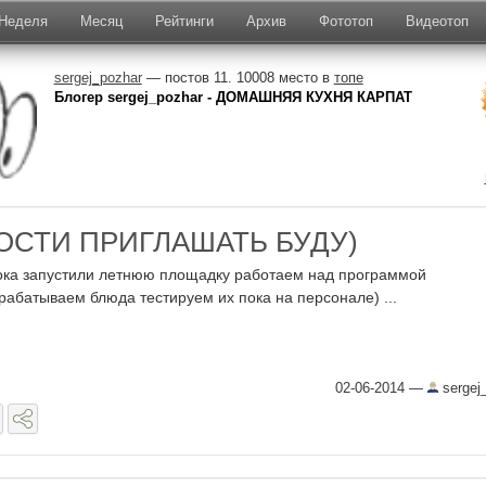
Неделя
Месяц
Рейтинги
Архив
Фототоп
Видеотоп
sergej_pozhar
— постов 11. 10008 место в
топе
Блогер sergej_pozhar - ДОМАШНЯЯ КУХНЯ КАРПАТ
ГОСТИ ПРИГЛАШАТЬ БУДУ)
ока запустили летнюю площадку работаем над программой
рабатываем блюда тестируем их пока на персонале) ...
02-06-2014
—
sergej