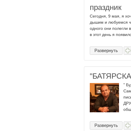
праздник
Сегодня, 9 мая, я х
дышим и любуемся чи
одного они полегли 
в этот день я появилс
Развернуть
"БАТЯРСК
" Б
Сам
пис
ДРУ
обща
Развернуть