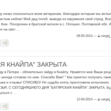
очу низко поклониться всем ветеранам, благодаря которым мы воль
стым небом! Мой дед погиб, выводя из окружения свой отряд. Все
в бою. Похоронен в братской могиле в с. Опошня, Полтавской обл. 
я на свет ...
09-05-2014
—
sergej
АЯ КНАЙПА" ЗАКРЫТА
уду в Питере - обязательно зайду в Кнайпу. Нравятся мне Ваши рец
 иногда готовлю по ним. Спасибо Вам! " Как приятно получать таки
ьма и отзывы! СПАСИБО! Но судьба опять приготовила испытания.
ЗЬЯ, С СЕГОДНЯШНЕГО ДНЯ "БАТЯРСКАЯ КНАЙПА" ЗАКРЫТА. Бу
ться с ...
12-04-2014
—
sergej