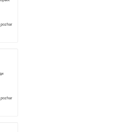
_pozhar
ди
_pozhar