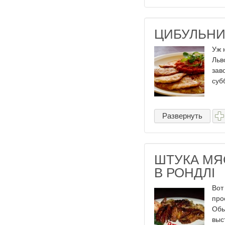
ЦИБУЛЬНИ
Уж 
Льв
зав
суб
Развернуть
ШТУКА МЯ
В РОНДЛІ
Вот
про
Обы
выс