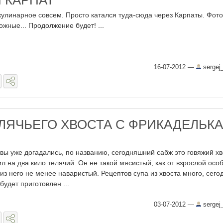
 КАРПАТ
кулинарное совсем. Просто катался туда-сюда через Карпаты. Фото
ожные... Продолжение будет! ...
16-07-2012
—
sergej
ЕЛЯЧЬЕГО ХВОСТА С ФРИКАДЕЛЬК
Й
 вы уже догадались, по названию, сегодняшний сабж это говяжий хв
ил на два кило телячий. Он не такой мясистый, как от взрослой особ
 из него не менее наваристый. Рецептов супа из хвоста много, сего
 будет приготовлен ...
03-07-2012
—
sergej