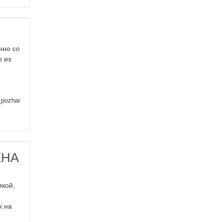
нно со
о из
_pozhar
ЕНА
якой,
к на