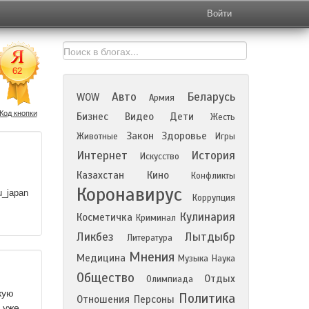
Войти
Авто
Беларусь
WOW
Армия
Код кнопки
Бизнес
Видео
Дети
Жесть
Закон
Здоровье
Животные
Игры
Интернет
История
Искусство
Казахстан
Кино
Конфликты
Коронавирус
u_japan
Коррупция
Кулинария
Косметичка
Криминал
Ликбез
Лытдыбр
Литература
Мнения
Медицина
Музыка
Наука
Общество
Отдых
Олимпиада
кую
Политика
Отношения
Персоны
 уже