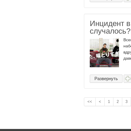
Инцидент в
случалось?
Все
наб
вдр
дав
Развернуть
<<
<
1
2
3