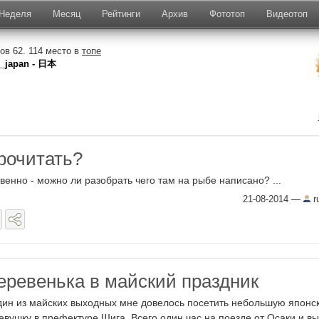
Неделя
Месяц
Рейтинги
Архив
Фототоп
Видеотоп
в 62. 114 место в
топе
_japan - 日本
рочитать?
венно - можно ли разобрать чего там на рыбе написано? ...
21-08-2014
—
r
еревенька в майский праздник
дин из майских выходных мне довелось посетить небольшую японс
евушку в префектуре Шига. Всего один час на поезде от Осаки и вы