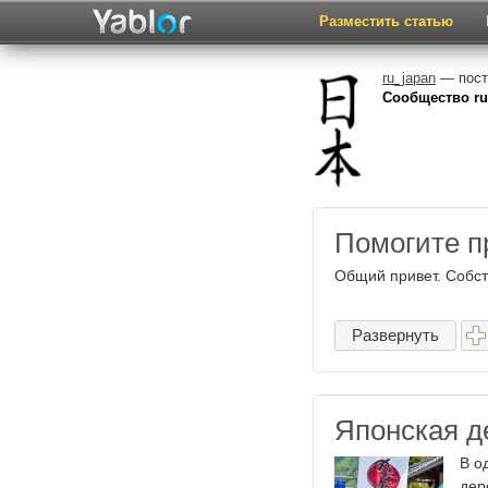
Разместить статью
ru_japan
— посто
Сообщество ru
Помогите п
Общий привет. Собст
Развернуть
Японская д
В о
дер