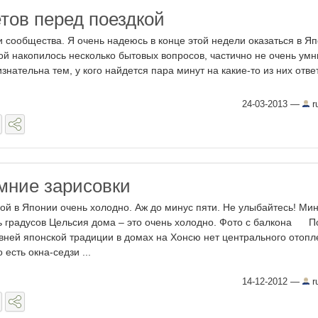
тов перед поездкой
 сообщества. Я очень надеюсь в конце этой недели оказаться в Я
ой накопилось несколько бытовых вопросов, частично не очень умны
знательна тем, у кого найдется пара минут на какие-то из них отве
24-03-2013
—
r
мние зарисовки
ой в Японии очень холодно. Аж до минус пяти. Не улыбайтесь! Ми
ь градусов Цельсия дома – это очень холодно. Фото с балкона П
вней японской традиции в домах на Хонсю нет центрального отопл
 есть окна-седзи ...
14-12-2012
—
r