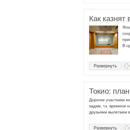
Как казнят
Япо
сох
при
В с
Развернуть
Токио: пла
Дорогие участники ко
задам, т.к. времени 
друзьями вылетаем в 
Развернуть