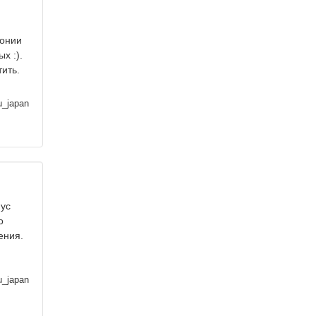
понии
х :).
тить.
u_japan
нус
о
ения.
u_japan