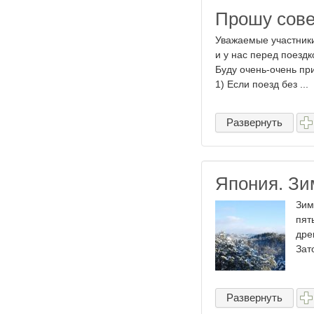
Прошу сове
Уважаемые участники
и у нас перед поездк
Буду очень-очень при
1) Если поезд без ...
Развернуть
Япония. Зи
Зим
пят
дре
Зато
Развернуть