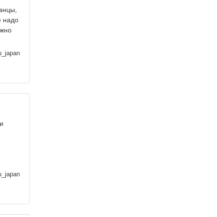
анцы,
е надо
ожно
u_japan
и
u_japan