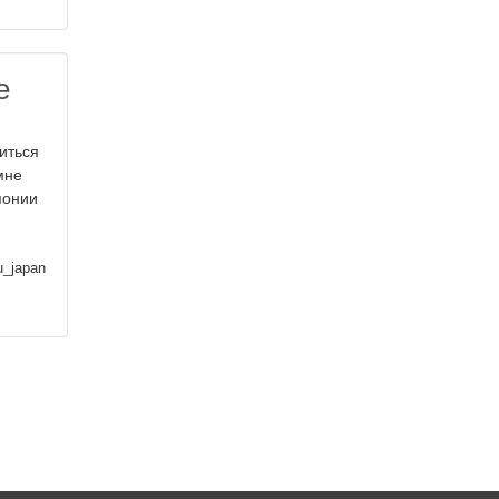
е
литься
мне
понии
u_japan