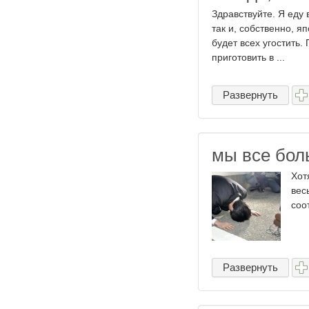
Здравствуйте. Я еду 
так и, собственно, 
будет всех угостить.
приготовить в ...
Развернуть
мы все бол
Хот
вес
соо
Развернуть