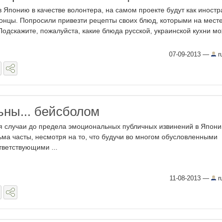
в Японию в качестве волонтера, на самом проекте будут как иностр
японцы. Попросили привезти рецепты своих блюд, которыми на мест
 Подскажите, пожалуйста, какие блюда русской, украинской кухни м
07-09-2013
—
r
ьны... бейсболом
я случаи до предела эмоциональных публичных извинений в Япони
ьма часты, несмотря на то, что будучи во многом обусловленными
тветствующими ...
11-08-2013
—
r