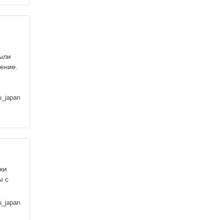
были
нение.
u_japan
аки
ы с
u_japan