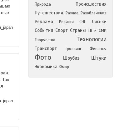
Происшествия
Природа
лашаю
стные
Путешествия
Разное
Разоблачения
Реклама
Сиськи
Религия
СНГ
u_japan
События
Спорт
Страны
ТВ и СМИ
Технологии
Творчество
Транспорт
Троллинг
Финансы
Фото
Штуки
Шоубиз
Экономика
Юмор
оран.
. Так
ая
u_japan