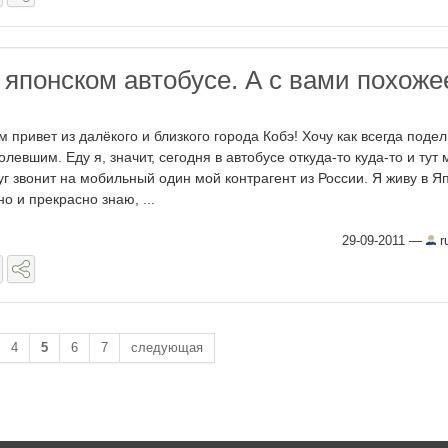
 японском автобусе. А с вами похоже
м привет из далёкого и близкого города Кобэ! Хочу как всегда поде
олевшим. Еду я, значит, сегодня в автобусе откуда-то куда-то и тут 
уг звонит на мобильный один мой контрагент из России. Я живу в Я
но и прекрасно знаю, ...
29-09-2011
—
r
4
5
6
7
следующая