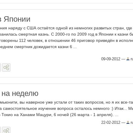
 в Японии
ния наряду с США остаётся одной из немногих развитых стран, где
ранилась смертная казнь. С 2000-го по 2009 год в Японии к казни 
говорены 112 человек, в отношении 46 приговор приведён в испол
реднем смертник дожидается казни 6 ...
09-09-2012
—
r
н на неделю
мьюнити, вы наверное уже устали от таких вопросов, но я их все-т
на самостоятельное изучение вопроса осталось немного :) Итак... М
Токио на Ханами Мацури, 6 ночей (26 марта - 1 апреля). ...
22-02-2012
—
r