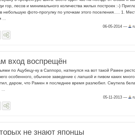
ди гор, лесов и минимального количества жилых построек :-) Приг
 в небольшую фото-прогулку по улочкам этого поселения..... 1. Ме
 ...
06-05-2014
—
r
м вход воспрещён
ьями по Ацубецу-ку в Саппоро, наткнулся на вот такой Рамен рест
чего особенного, обычное заведение с лапшой и пивом каких много
тил, даром, что Рамен я последнее время разлюбил. Смутила бел
...
05-11-2013
—
r
оторых не знают японцы