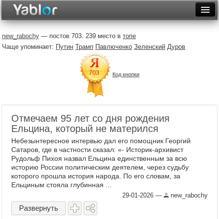
Разместить статью
Войти
new_rabochy
— постов 703. 239 место в
топе
Чаще упоминает:
Путин
Трамп
Павлюченко
Зеленский
Дуров
Неделя
Месяц
Код кнопки
Рейтинги
Архив
Отмечаем 95 лет со дня рождения
Фототоп
Ельцина, который не матерился
Небезынтересное интервью дал его помощник Георгий
Видеотоп
Сатаров, где в частности сказал: «- Историк-архивист
Рудольф Пихоя назвал Ельцина единственным за всю
историю России политическим деятелем, через судьбу
которого прошла история народа. По его словам, за
Ельциным стояла глубинная ...
29-01-2026
—
new_rabochy
Развернуть