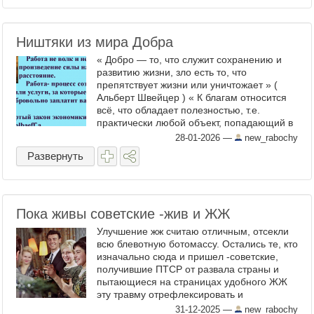
Ништяки из мира Добра
« Добро — то, что служит сохранению и
развитию жизни, зло есть то, что
препятствует жизни или уничтожает » (
Альберт Швейцер ) « К благам относится
всё, что обладает полезностью, т.е.
практически любой объект, попадающий в
поле внимания человека » « В создании
28-01-2026
—
new_rabochy
благ состоит основная ...
Развернуть
Пока живы советские -жив и ЖЖ
Улучшение жж считаю отличным, отсекли
всю блевотную ботомассу. Остались те, кто
изначально сюда и пришел -советские,
получившие ПТСР от развала страны и
пытающиеся на страницах удобного ЖЖ
эту травму отрефлексировать и
разобраться в причинах такого
31-12-2025
—
new_rabochy