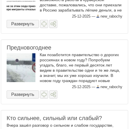
доставке, пожаловались, что они приехали
в Россию зарабатывать лёгкие деньги, а не
работать дворниками, что их такая
25-12-2025
—
new_rabochy
ситуация не устраивает и они ...
Развернуть
Предновогоднее
Как позаботится правительство о дорогих
россиянах в новом году? Попробуем
угадать, благо, не первый десяток лет
видим в правительстве одни и те же лица,
а значит, мы их уже хорошо изучили. В
новом году граждан порадуют новые
налоги, штрафы, сборы, лимиты, штрафы,
25-12-2025
—
new_rabochy
тарифы, запреты, ...
Развернуть
Кто сильнее, сильный или слабый?
Вчера зашёл разговор о сильном и слабом государстве,