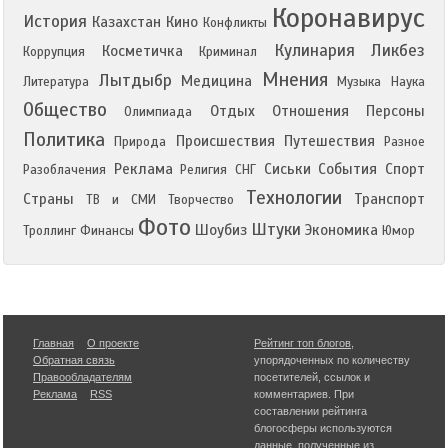
Коронавирус
История
Казахстан
Кино
Конфликты
Кулинария
Ликбез
Косметичка
Коррупция
Криминал
Мнения
Лытдыбр
Медицина
Литература
Музыка
Наука
Общество
Отдых
Отношения
Персоны
Олимпиада
Политика
Происшествия
Путешествия
Природа
Разное
Реклама
Сиськи
События
Спорт
Разоблачения
Религия
СНГ
Технологии
Страны
Транспорт
ТВ и СМИ
Творчество
Фото
Штуки
Шоубиз
Экономика
Троллинг
Финансы
Юмор
Главная
О проекте
Рейтинг топ блогов
,
Обратная связь
упорядоченных по количеству
Правообладателям
посетителей, ссылок и
Реклама
RSS
комментариев. При
составлении рейтинга
блогосферы используются
данные, полученные из