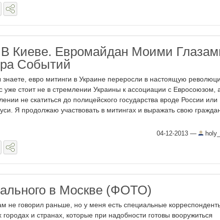
В Киеве. Евромайдан Моими Глазам
тра Событий
ы знаете, евро митинги в Украине переросли в настоящую революц
с уже стоит не в стремлении Украины к ассоциации с Евросоюзом, а
лении не скатиться до полицейского государства вроде России или
уси. Я продолжаю участвовать в митингах и выражать свою гражда
04-12-2013
—
holy
ального в Москве (ФОТО)
ам не говорил раньше, но у меня есть специальные корреспондент
х городах и странах, которые при надобности готовы вооружиться