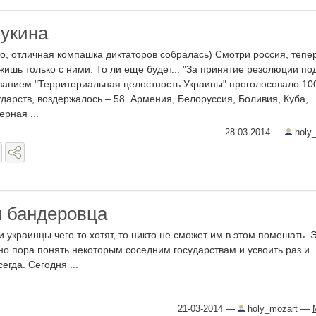
Пукина
то, отличная компашка диктаторов собралась) Смотри россия, тепе
жишь только с ними. То ли еще будет... "За принятие резолюции по
ванием "Территориальная целостность Украины" проголосовало 10
ударств, воздержалось – 58. Армения, Белоруссия, Боливия, Куба,
ерная ...
28-03-2014
—
holy
 бандеровца
и украинцы чего то хотят, то никто не сможет им в этом помешать. 
но пора понять некоторым соседним государствам и усвоить раз и
сегда. Сегодня ...
21-03-2014
—
holy_mozart
—