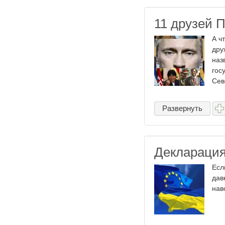
11 друзей 
А ч
дру
наз
гос
Сев
Развернуть
Декларация
Есл
дав
нав