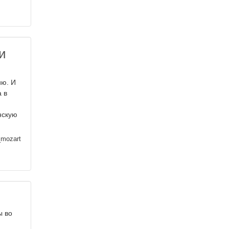
и
ию. И
 в
нскую
_mozart
ы во