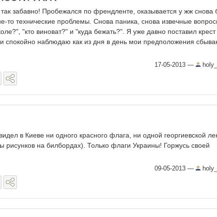
 так забавно! Пробежался по френдленте, оказывается у жж снова
ие-то технические проблемы. Снова паника, снова извечные вопро
коле?", "кто виноват?" и "куда бежать?". Я уже давно поставил крест
 и спокойно наблюдаю как из дня в день мои предположения сбыва
17-05-2013
—
holy
видел в Киеве ни одного красного флага, ни одной георгиевской ле
ы рисунков на билбордах). Только флаги Украины! Горжусь своей
09-05-2013
—
holy