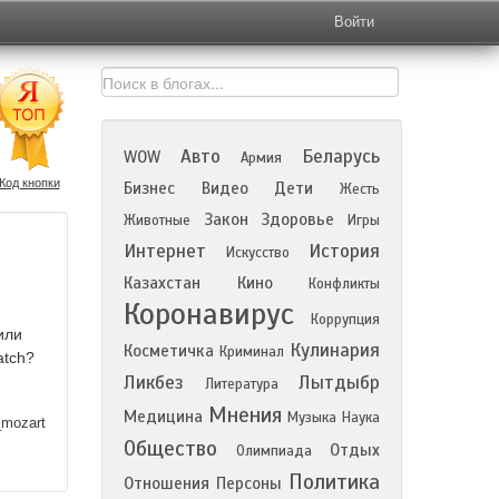
Войти
Авто
Беларусь
WOW
Армия
Код кнопки
Бизнес
Видео
Дети
Жесть
Закон
Здоровье
Животные
Игры
Интернет
История
Искусство
Казахстан
Кино
Конфликты
Коронавирус
Коррупция
или
Кулинария
Косметичка
Криминал
atch?
Ликбез
Лытдыбр
.
Литература
Мнения
Медицина
Музыка
Наука
_mozart
Общество
Отдых
Олимпиада
Политика
Отношения
Персоны