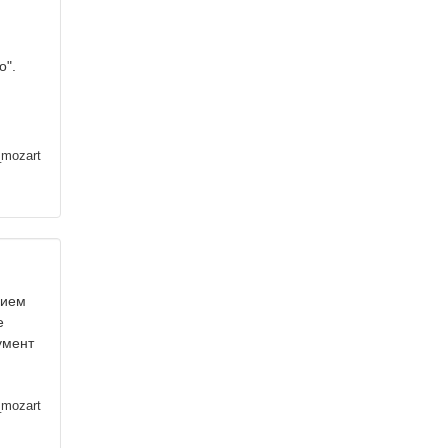
о".
_mozart
нием
е
умент
_mozart