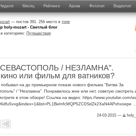
Неделя
Месяц
Рейтинги
Архив
Фототоп
Видеотоп
mozart
— постов 391. 256 место в
топе
р holy-mozart - Светлый блог
в категориях:
Путешествия
 СЕВАСТОПОЛЬ / НЕЗЛАМНА".
 кино или фильм для ватников?
 побывал на до премьерном показе нового фильма "Битва За
тополь" / "Незламна". Понравилось мне или нет, советую смотреть 
смотрите в этом обзоре! Ссылка на видео: https://www.youtube.com/w
6dfu5vxg&index=1&list=PL1BeInfcMQP5ZC0SdZk2XaN4APxhxoepe ..
24-03-2015
—
holy