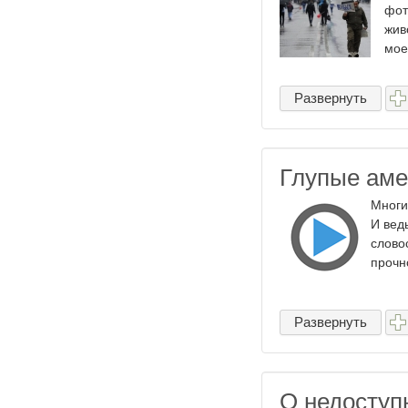
фот
жив
мое
Развернуть
Глупые ам
Многи
И вед
слово
прочн
Развернуть
О недосту