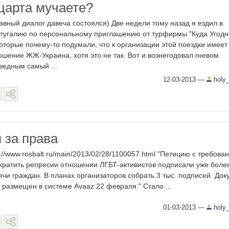
царта мучаете?
авный диалог давеча состоялся) Две недели тому назад я ездил в
тугалию по персональному приглашению от турфирмы "Куда Угодн
оторые почему-то подумали, что к организации этой поездки имеет
ошение ЖЖ-Украина, хотя это не так. Вот и вознегодовал гневом
ведным самый ...
12-03-2013
—
holy
 за права
p://www.rosbalt.ru/main/2013/02/28/1100057.html "Петицию с требова
кратить репресии отношении ЛГБТ-активистов подписали уже боле
ячи граждан. В планах организаторов собрать 3 тыс. подписей. Док
 размещен в системе Avaaz 22 февраля." Стало ...
01-03-2013
—
holy