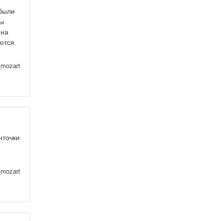
 были
сы
 на
ются.
_mozart
нточки
_mozart