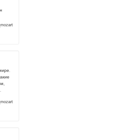
н
_mozart
мире.
такие
ьм,
.
_mozart