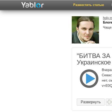
Разместить статью
holy-
Блоге
Чаще 
"БИТВА ЗА
Украинское
Вчера
Севас
нет, 
v=E0Q
Развернуть