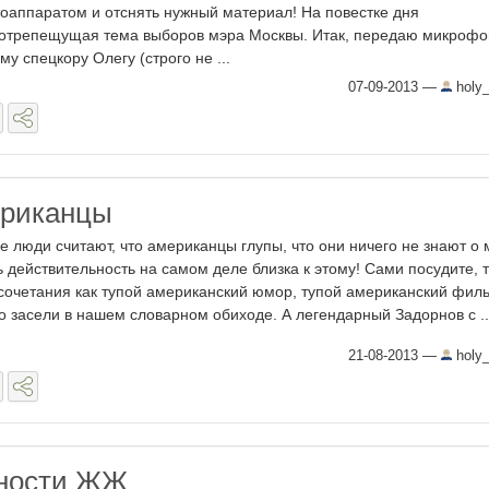
оаппаратом и отснять нужный материал! На повестке дня
отрепещущая тема выборов мэра Москвы. Итак, передаю микрофо
му спецкору Олегу (строго не ...
07-09-2013
—
holy
ериканцы
е люди считают, что американцы глупы, что они ничего не знают о 
ь действительность на самом деле близка к этому! Сами посудите, 
сочетания как тупой американский юмор, тупой американский фил
о засели в нашем словарном обиходе. А легендарный Задорнов с ..
21-08-2013
—
holy
пности ЖЖ