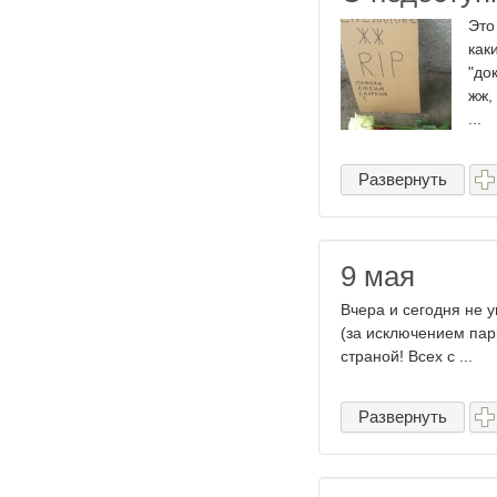
Это
как
"до
жж,
...
Развернуть
9 мая
Вчера и сегодня не у
(за исключением пар
страной! Всех с ...
Развернуть