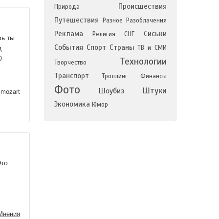
Происшествия
Природа
Путешествия
Разное
Разоблачения
Реклама
Сиськи
Религия
СНГ
рь ты
События
Спорт
Страны
д
ТВ и СМИ
0
Технологии
Творчество
Транспорт
Троллинг
Финансы
Фото
Штуки
Шоубиз
_mozart
Экономика
Юмор
Это
Мнения