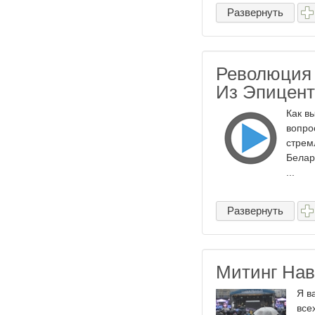
Развернуть
Революция 
Из Эпицен
Как в
вопро
стрем
Белар
...
Развернуть
Митинг Нав
Я в
все