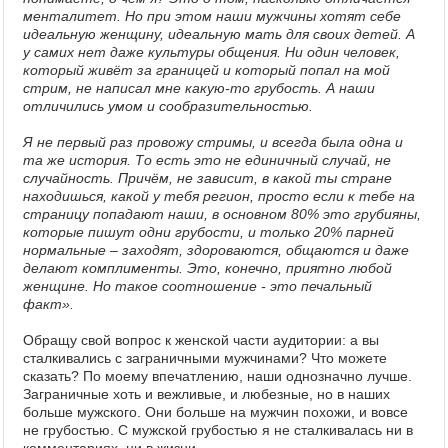
менталитет. Но при этом наши мужчины хотят себе
идеальную женщину, идеальную мать для своих детей. А
у самих нет даже культуры общения. Ни один человек,
который живёт за границей и который попал на мой
стрим, не написал мне какую-то грубость. А наши
отличились умом и сообразительностью.
Я не первый раз провожу стримы, и всегда была одна и
та же история. То есть это не единичный случай, не
случайность. Причём, не зависит, в какой ты стране
находишься, какой у тебя регион, просто если к тебе на
страницу попадают наши, в основном 80% это грубияны,
которые пишут одни грубости, и только 20% парней
нормальные – заходят, здороваются, общаются и даже
делают комплименты. Это, конечно, приятно любой
женщине. Но такое соотношение - это печальный
факт».
Обращу свой вопрос к женской части аудитории: а вы
сталкивались с заграничными мужчинами? Что можете
сказать? По моему впечатлению, наши однозначно лучше.
Заграничные хоть и вежливые, и любезные, но в наших
больше мужского. Они больше на мужчин похожи, и вовсе
не грубостью. С мужской грубостью я не сталкивалась ни в