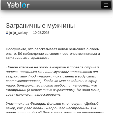
Разместить статью
Войти
Заграничные мужчины
Неделя
julija_welboy
—
10.08.2025
Месяц
Рейтинги
Послушайте, что рассказывает новая бельгийка о своем
опыте. Её наблюдение за своими соотечественниками и
Архив
заграничными мужчинами.
Фототоп
«Вчера впервые на этом аккаунте я провела стрим и
поняла, насколько же наши мужчины отличаются от
Видеотоп
заграничных (под «нашими» она имеет в виду своих
соотечественников). Когда ко мне заходили на эфир
наши, большинство писали грубости, например: «че
смотришь» (в непечатных выражениях). Не зная меня,
сразу начинают агрессировать.
Участники из Франции, Бельгии мне пишут: «Добрый
вечер, как у вас дела»? «Хорошего настроения». Вы
понимаете, о чём я? Это о том, насколько отличается