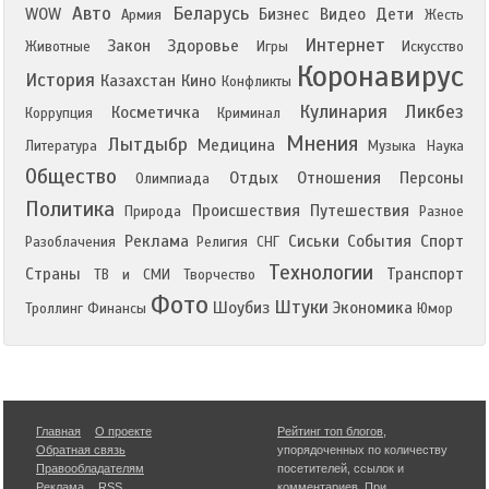
Авто
Беларусь
WOW
Бизнес
Видео
Дети
Армия
Жесть
Интернет
Закон
Здоровье
Животные
Игры
Искусство
Коронавирус
История
Казахстан
Кино
Конфликты
Кулинария
Ликбез
Косметичка
Коррупция
Криминал
Мнения
Лытдыбр
Медицина
Литература
Музыка
Наука
Общество
Отдых
Отношения
Персоны
Олимпиада
Политика
Происшествия
Путешествия
Природа
Разное
Реклама
Сиськи
События
Спорт
Разоблачения
Религия
СНГ
Технологии
Страны
Транспорт
ТВ и СМИ
Творчество
Фото
Штуки
Шоубиз
Экономика
Троллинг
Финансы
Юмор
Главная
О проекте
Рейтинг топ блогов
,
Обратная связь
упорядоченных по количеству
Правообладателям
посетителей, ссылок и
Реклама
RSS
комментариев. При