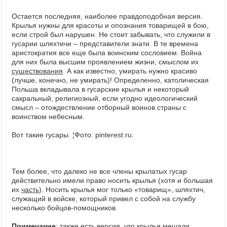
Остается последняя, наиболее правдоподобная версия.
Крылья нужны для красоты и опознания товарищей в бою,
если строй был нарушен. Не стоит забывать, что служили в
гусарии шляхтичи – представители знати. В те времена
аристократия все еще была воинским сословием. Война
для них была высшим проявлением жизни, смыслом их
существования
. А как известно, умирать нужно красиво
(лучше, конечно, не умирать)! Определенно, католическая
Польша вкладывала в гусарские крылья и некоторый
сакральный, религиозный, если угодно идеологический
смысл – отождествление отборный воинов страны с
воинством небесным.
Вот такие гусары. ¦Фото: pinterest.ru.
Тем более, что далеко не все члены крылатых гусар
действительно имели право носить крылья (хотя и большая
их
часть
). Носить крылья мог только «товарищ», шляхтич,
служащий в войске, который привел с собой на службу
несколько бойцов-помощников.
Примечание
: также есть версия, что крылья мешали