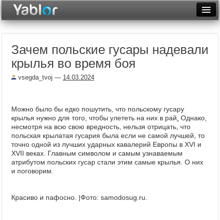
Разместить статью
Войти
Зачем польские гусары надевали
Неделя
крылья во время боя
Месяц
vsegda_tvoj
—
14.03.2024
Рейтинги
Архив
Можно было бы едко пошутить, что польскому гусару
крылья нужно для того, чтобы улететь на них в рай
.
Однако,
несмотря на всю свою вредность, нельзя отрицать, что
Фототоп
польская крылатая гусария была если не самой лучшей, то
точно одной из лучших ударных кавалерий Европы в XVI и
Видеотоп
XVII веках. Главным символом и самым узнаваемым
атрибутом польских гусар стали этим самые крылья. О них
и поговорим.
Красиво и пафосно. |Фото: samodosug.ru.