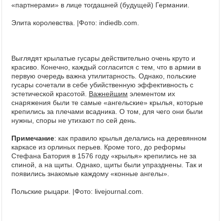
«партнерами» в лице тогдашней (будущей) Германии.
Элита королевства. |Фото: indiedb.com.
Выглядят крылатые гусары действительно очень круто и
красиво. Конечно, каждый согласится с тем, что в армии в
первую очередь важна утилитарность. Однако, польские
гусары сочетали в себе убийственную эффективность с
эстетической красотой.
Важнейшим
элементом их
снаряжения были те самые «ангельские» крылья, которые
крепились за плечами всадника. О том, для чего они были
нужны, споры не утихают по сей день.
Примечание
: как правило крылья делались на деревянном
каркасе из орлиных перьев. Кроме того, до реформы
Стефана Батория в 1576 году «крылья» крепились не за
спиной, а на щиты. Однако, щиты были упразднены. Так и
появились знакомые каждому «конные ангелы».
Польские рыцари. |Фото: livejournal.com.