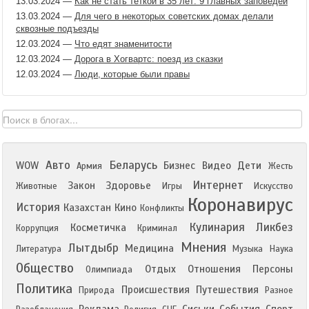
13.03.2024
—
Как не стать теткой в 35 лет: 9 главных заповедей
13.03.2024
—
Для чего в некоторых советских домах делали
сквозные подъезды
12.03.2024
—
Что едят знаменитости
12.03.2024
—
Дорога в Хогвартс: поезд из сказки
12.03.2024
—
Люди, которые были правы
Авто
Беларусь
WOW
Бизнес
Видео
Дети
Армия
Жесть
Интернет
Закон
Здоровье
Животные
Игры
Искусство
Коронавирус
История
Казахстан
Кино
Конфликты
Кулинария
Ликбез
Косметичка
Коррупция
Криминал
Мнения
Лытдыбр
Медицина
Литература
Музыка
Наука
Общество
Отдых
Отношения
Персоны
Олимпиада
Политика
Происшествия
Путешествия
Природа
Разное