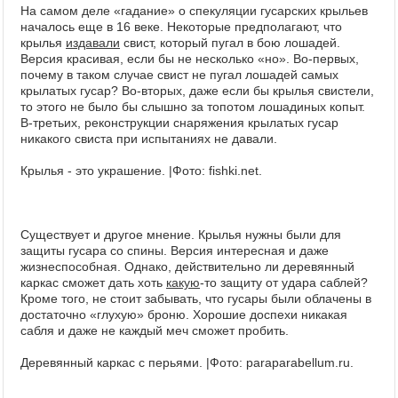
На самом деле «гадание» о спекуляции гусарских крыльев
началось еще в 16 веке. Некоторые предполагают, что
крылья
издавали
свист, который пугал в бою лошадей.
Версия красивая, если бы не несколько «но». Во-первых,
почему в таком случае свист не пугал лошадей самых
крылатых гусар? Во-вторых, даже если бы крылья свистели,
то этого не было бы слышно за топотом лошадиных копыт.
В-третьих, реконструкции снаряжения крылатых гусар
никакого свиста при испытаниях не давали.
Крылья - это украшение. |Фото: fishki.net.
Существует и другое мнение. Крылья нужны были для
защиты гусара со спины. Версия интересная и даже
жизнеспособная. Однако, действительно ли деревянный
каркас сможет дать хоть
какую
-то защиту от удара саблей?
Кроме того, не стоит забывать, что гусары были облачены в
достаточно «глухую» броню. Хорошие доспехи никакая
сабля и даже не каждый меч сможет пробить.
Деревянный каркас с перьями. |Фото: paraparabellum.ru.