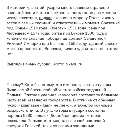
В истории крылатой гусарии много славных страниц о
воинской чести и отваге. «Конные ангелы» не раз меняли
исход сражения,
подчас
склоняя в сторону Польши чашу
весов в самый сложный и ответственный момент. Сражение
под Оршей 1514 года, Обертын 1531 года, сеча под
Любешевом 1577 года, битва при Букове 1600 года и
конечно же славная победа над армией Священной
Римской Империи при Бычине в 1588 году. Данный список
можно продолжать. Впрочем, ничего удивительного в этом
нет.
Выглядит очень сурово. |Фото: pikabu.ru.
Почему? Хотя бы потому, что именно крылатые гусары
были самой боеспособной частью войска тогдашней
Польши. Элитная ударная кавалерия составляла большую
часть всей кавалерии государства. В отличие от обычных
гусар, «крылатые» были не
легкой
, а тяжелой конницей
рыцарского типа. В лучшие годы в гусарии состояло
порядка 8280 человек. Достойная цифра, которая
позволяла Польше тягаться, как со своей восточной
соседкой Россией, так и со своими западными