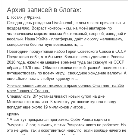
Архив записей в блогах:
В гостях у Фрэнка
Сегодня день рождения LiveJournal , с чем я всех причастных и
поздравляю. Возраст конторы - см. на моей аватарке- по
человеческим меркам весьма бестолковый, озорной, заводной и
весёлый. Наша ЖеЖе - платформа, даёт любому желающему,
совершенно бесплатную возможность, ...
Новогодний продуктовый набор Героя Советского Союза в СССР
Представил себе, что бы меня больше всего удивило в России
2018 года, ежели на машине времени туда бы скакнул из СССР
образца 1978 года. Обилие техники всякой- разной, возможность
путешествовать по всему миру, свободное хождение валюты. А
еще сбыточность любую одежду и ...
Ученые нашли самое тяжелое и яркое солнце.Она тянет на 265
масс "нашего" Солнца..
Специалисты BP устанавливают новый купол на дне
Мексиканского залива. К моменту установки купола в воду
попадет еще около 19 миллионов литров ...
брякну
* А вот тут прекрасная программа Орёл-Решка ездила в
Эимраты. И вот, значить, в этих Эмиратах никто не работает. Но
это не цель, так и оскотиниться недолго, если вообще ничего не