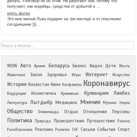
делать. Разговор не об этом. Не работают они, потому что
получают, как индейцы, средства от добытой и ...
опять фотки
Это мне милый Льва подарил на три месяца! а эт покупешки
сегодняшние ))) ...
Авто
Беларусь
WOW
Бизнес
Видео
Дети
Армия
Жесть
Интернет
Закон
Здоровье
Животные
Игры
Искусство
Коронавирус
История
Казахстан
Кино
Конфликты
Кулинария
Ликбез
Косметичка
Коррупция
Криминал
Мнения
Лытдыбр
Медицина
Литература
Музыка
Наука
Общество
Отдых
Отношения
Персоны
Олимпиада
Политика
Происшествия
Путешествия
Природа
Разное
Реклама
Сиськи
События
Спорт
Разоблачения
Религия
СНГ