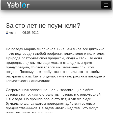
Разместить статью
Войти
За сто лет не поумнели?
Неделя
vsirin
—
06.05.2012
Месяц
Рейтинги
По поводу Марша миллионов. В нашем мире все циклично
– это подтвердит любой геофизик, климатолог и политолог.
Архив
Природа повторяет свои процессы, люди – свои. Но если
природные циклы мы еще можем отследить и даже
Фототоп
предупредить, то свои грабли мы замечаем слишком
поздно. Поэтому нам требуется кто-то или что-то, чтобы
Видеотоп
раскрыть глаза. Как это делают ученые, рассказывающие о
климатических аномалиях.
Современная оппозиционная интеллигенция любит
сетовать на то, какую страну мы потеряли с революцией
1912 года. Но прошло ровно сто лет, и эти же люди
буквально шаг за шагом повторяют действия вековых
предшественников. Не задумываясь над тем, что могут
опять потерять свою страну.