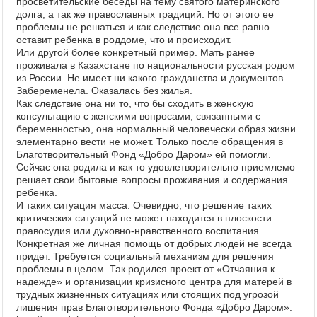
просветительские беседы на тему святого материнского
долга, а так же православных традиций. Но от этого ее
проблемы не решаться и как следствие она все равно
оставит ребенка в роддоме, что и происходит.
Или другой более конкретный пример. Мать ранее
проживала в Казахстане по национальности русская родом
из России. Не имеет ни какого гражданства и документов.
Забеременела. Оказалась без жилья.
Как следствие она ни то, что бы сходить в женскую
консультацию с женскими вопросами, связанными с
беременностью, она нормальный человечески образ жизни
элементарно вести не может. Только после обращения в
Благотворительный Фонд «Добро Даром» ей помогли.
Сейчас она родила и как то удовлетворительно приемлемо
решает свои бытовые вопросы проживания и содержания
ребенка.
И таких ситуация масса. Очевидно, что решение таких
критических ситуаций не может находится в плоскости
правосудия или духовно-нравственного воспитания.
Конкретная же личная помощь от добрых людей не всегда
придет. Требуется социальный механизм для решения
проблемы в целом. Так родился проект от «Отчаяния к
надежде» и организации кризисного центра для матерей в
трудных жизненных ситуациях или стоящих под угрозой
лишения прав Благотворительного Фонда «Добро Даром».