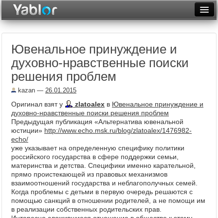
Разместить статью
Войти
Ювенальное принуждение и
Неделя
духовно-нравственные поиски
Месяц
решения проблем
Рейтинги
kazan
—
26.01.2015
Оригинал взят у
zlatoalex
в
Ювенальное принуждение и
Архив
духовно-нравственные поиски решения проблем
Предыдущая публикация «Альтернатива ювенальной
Фототоп
юстиции»
http://www.echo.msk.ru/blog/zlatoalex/1476982-
echo/
Видеотоп
уже указывает на определенную специфику политики
российского государства в сфере поддержки семьи,
материнства и детства. Специфики именно карательной,
прямо проистекающей из правовых механизмов
взаимоотношений государства и неблагополучных семей.
Когда проблемы с детьми в первую очередь решаются с
помощью санкций в отношении родителей, а не помощи им
в реализации собственных родительских прав.