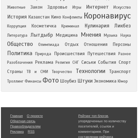
Интернет
Закон
Здоровье
Животные
Игры
Искусство
Коронавирус
История
Казахстан
Кино
Конфликты
Кулинария
Ликбез
Косметичка
Коррупция
Криминал
Мнения
Лытдыбр
Медицина
Литература
Музыка
Наука
Общество
Отдых
Отношения
Персоны
Олимпиада
Политика
Происшествия
Путешествия
Природа
Разное
Реклама
Сиськи
События
Спорт
Разоблачения
Религия
СНГ
Технологии
Страны
Транспорт
ТВ и СМИ
Творчество
Фото
Штуки
Шоубиз
Экономика
Троллинг
Финансы
Юмор
Главная
О проекте
Рейтинг топ блогов
,
Обратная связь
упорядоченных по количеству
Правообладателям
посетителей, ссылок и
Реклама
RSS
комментариев. При
составлении рейтинга