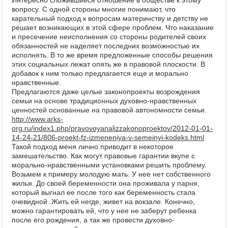
Интересно сложившиеся отношение в обществе к этому
вопросу. С одной стороны многие понимают, что
карательный подход к вопросам материнству и детству не
решает возникающих в этой сфере проблем. Что наказание
и пресечение неисполнения со стороны родителей своих
обязанностей не наделяет последних возможностью их
исполнять. В то же время предложенные способы решения
этих социальных лежат опять же в правовой плоскости. В
добавок к ним только предлагается еще и морально
нравственные.
Предлагаются даже целые законопроекты возрождения
семьи на основе традиционных духовно-нравственных
ценностей основанные на правовой автономности семьи.
http://www.arks-
org.ru/index1.php/pravovoyanalizzakonoproektov/2012-01-01-
14-24-21/806-proekt-fz-izmeneniya-v-semeinyi-kodeks.html
Такой подход меня лично приводит в некоторое
замешательство. Как могут правовые гарантии вкупе с
морально-нравственными установками решить проблему.
Возьмем к примеру молодую мать. У нее нет собственного
жилья. До своей беременности она проживала у парня,
который выгнал ее после того как беременность стала
очевидной. Жить ей негде, живет на вокзале. Конечно,
можно гарантировать ей, что у нее не заберут ребенка
после его рождения, а так же провести духовно-